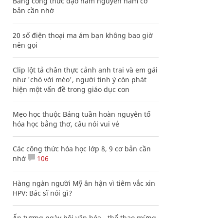
Bảng công thức đạo hàm nguyên hàm cơ
bản cần nhớ
20 số điện thoại ma ám bạn không bao giờ
nên gọi
Clip lột tả chân thực cảnh anh trai và em gái
như 'chó với mèo', người tinh ý còn phát
hiện một vấn đề trong giáo dục con
Mẹo học thuộc Bảng tuần hoàn nguyên tố
hóa học bằng thơ, câu nói vui vẻ
Các công thức hóa học lớp 8, 9 cơ bản cần
nhớ
106
Hàng ngàn người Mỹ ân hận vì tiêm vắc xin
HPV: Bác sĩ nói gì?
Ấn tượng ngày hội văn hóa - thể thao mừng