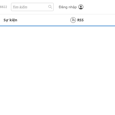
18822
Đăng nhập
Sự kiện
RSS