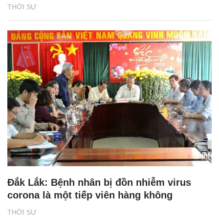
THỜI SỰ
Đắk Lắk: Bệnh nhân bị đồn nhiễm virus
corona là một tiếp viên hàng không
THỜI SỰ