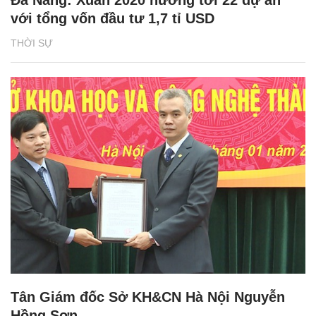
Đà Nẵng: Xuân 2020 hướng tới 22 dự án
với tổng vốn đầu tư 1,7 tỉ USD
THỜI SỰ
Tân Giám đốc Sở KH&CN Hà Nội Nguyễn
Hồng Sơn