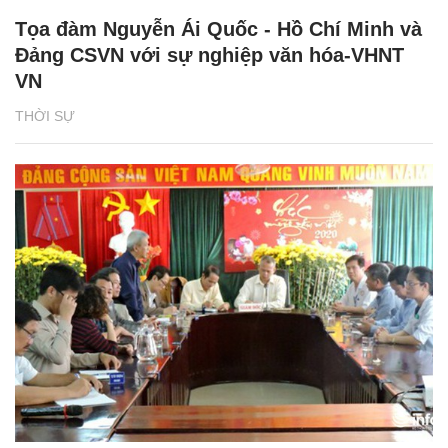
Tọa đàm Nguyễn Ái Quốc - Hồ Chí Minh và
Đảng CSVN với sự nghiệp văn hóa-VHNT
VN
THỜI SỰ