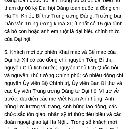
Đảng toàn quốc trở lên, trong đó có 01 đại biểu nữ
tham dự 08 kỳ Đại hội Đảng toàn quốc là đồng chí
Hà Thị Khiết, Bí thư Trung ương Đảng, Trưởng ban
Dân vận Trung ương khoá XI; ít nhất có 15 gia đình
cả bố con hoặc anh em ruột là đại biểu chính thức
của Đại hội.
5. Khách mời dự phiên Khai mạc và Bế mạc của
Đại hội XII có các đồng chí nguyên Tổng Bí thư;
nguyên Chủ tịch nước; nguyên Chủ tịch Quốc hội
và nguyên Thủ tướng Chính phủ; có nhiều đồng chí
nguyên Ủy viên Bộ Chính trị, Ủy viên Ban Bí thư và
các Ủy viên Trung ương Đảng từ Đại hội VI trở về
trước; đại diện các mẹ Việt Nam Anh hùng, Anh
hùng lực lượng vũ trang, Anh hùng lao động, các
chức sắc tôn giáo, nhân sỹ trí thức tiêu biểu và các
đoàn ngoại giao tại Hà Nội... Trong số khách mời