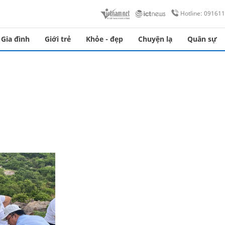
Hotline: 09161
Gia đình
Giới trẻ
Khỏe - đẹp
Chuyện lạ
Quân sự