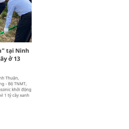
” tại Ninh
ây ở 13
inh Thuận,
ng - Bộ TNMT,
asonic khởi động
ì 1 tỷ cây xanh