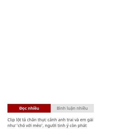
Đọc nhiều
Bình luận nhiều
Clip lột tả chân thực cảnh anh trai và em gái
như 'chó với mèo', người tinh ý còn phát