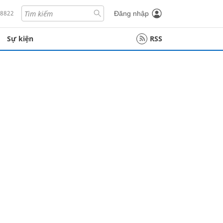
18822
Đăng nhập
Sự kiện
RSS