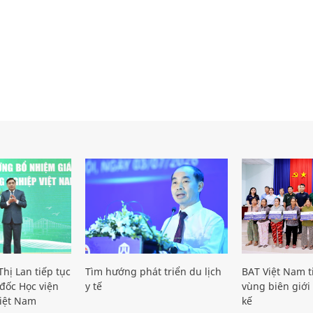
hị Lan tiếp tục
Tìm hướng phát triển du lịch
BAT Việt Nam t
đốc Học viện
y tế
vùng biên giới 
iệt Nam
kế