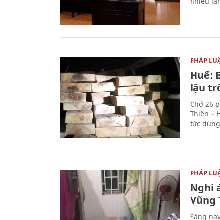
nhiều lầ
PHÁP LU
Huế: B
lậu t
Chở 26 p
Thiên – 
tức dừng
PHÁP LU
Nghi á
Vũng 
Sáng nay