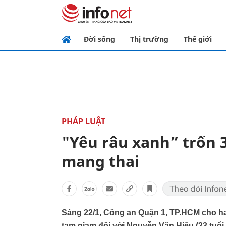
Đời sống
Thị trường
Thế giới
PHÁP LUẬT
"Yêu râu xanh” trốn 
mang thai
Sáng 22/1, Công an Quận 1, TP.HCM cho hay 
tạm giam đối với Nguyễn Văn Hiếu (23 tuổi, 