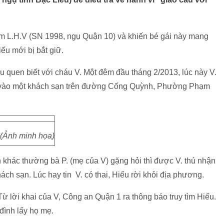
em L.H.V (SN 1998, ngụ Quận 10) và khiến bé gái này mang
ếu mới bị bắt giữ.
u quen biết với cháu V. Một đêm đầu tháng 2/2013, lúc này V.
đưa vào một khách sạn trên đường Cống Quỳnh, Phường Phạm
(Ảnh minh họa)
n khác thường bà P. (mẹ của V) gặng hỏi thì được V. thú nhận
ch sạn. Lúc hay tin V. có thai, Hiếu rời khỏi địa phương.
Từ lời khai của V, Công an Quận 1 ra thông báo truy tìm Hiếu.
đình lấy họ mẹ.