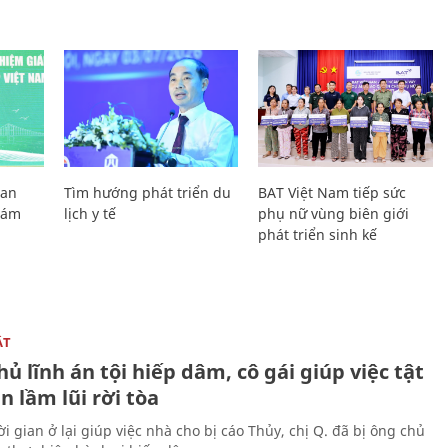
Lan
Tìm hướng phát triển du
BAT Việt Nam tiếp sức
Giám
lịch y tế
phụ nữ vùng biên giới
phát triển sinh kế
ẬT
ủ lĩnh án tội hiếp dâm, cô gái giúp việc tật
 lầm lũi rời tòa
i gian ở lại giúp việc nhà cho bị cáo Thủy, chị Q. đã bị ông chủ