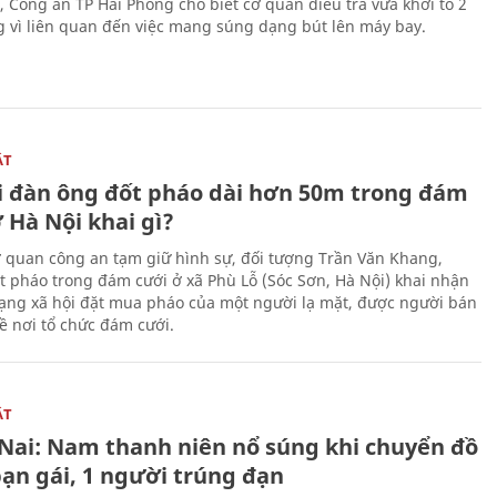
, Công an TP Hải Phòng cho biết cơ quan điều tra vừa khởi tố 2
g vì liên quan đến việc mang súng dạng bút lên máy bay.
ẬT
 đàn ông đốt pháo dài hơn 50m trong đám
 Hà Nội khai gì?
ơ quan công an tạm giữ hình sự, đối tượng Trần Văn Khang,
t pháo trong đám cưới ở xã Phù Lỗ (Sóc Sơn, Hà Nội) khai nhận
ạng xã hội đặt mua pháo của một người lạ mặt, được người bán
ề nơi tổ chức đám cưới.
ẬT
Nai: Nam thanh niên nổ súng khi chuyển đồ
bạn gái, 1 người trúng đạn