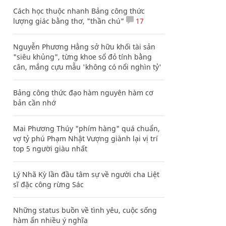
Cách học thuộc nhanh Bảng công thức
lượng giác bằng thơ, "thần chú"
17
Nguyễn Phương Hằng sở hữu khối tài sản
"siêu khủng", từng khoe sổ đỏ tính bằng
cân, mắng cựu mẫu 'không có nổi nghìn tỷ'
Bảng công thức đạo hàm nguyên hàm cơ
bản cần nhớ
Mai Phương Thúy "phím hàng" quá chuẩn,
vợ tỷ phú Phạm Nhật Vượng giành lại vị trí
top 5 người giàu nhất
Lý Nhã Kỳ lần đầu tâm sự về người cha Liệt
sĩ đặc công rừng Sác
Những status buồn về tình yêu, cuộc sống
hàm ẩn nhiều ý nghĩa