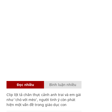
Đọc nhiều
Bình luận nhiều
Clip lột tả chân thực cảnh anh trai và em gái
như 'chó với mèo', người tinh ý còn phát
hiện một vấn đề trong giáo dục con