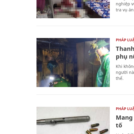
nghiệp v
tra vụ á
PHÁP LU
Thanh
phụ nữ
Khi khôn
người nà
thể.
PHÁP LU
Mang 
tố