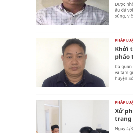
Được nhờ
ẩu đả vớ
súng, vi
PHÁP LU
Khởi t
pháo 
Cơ quan 
và tạm gi
huyện Sóc
PHÁP LU
Xử phạ
trang 
Ngày 4/3