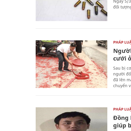
Ngày 5/3
đối tượn
PHÁP LU
Người
cưới ở
Sau bị c
người đố
đã lên m
chuyển v
PHÁP LU
Đồng 
giúp 