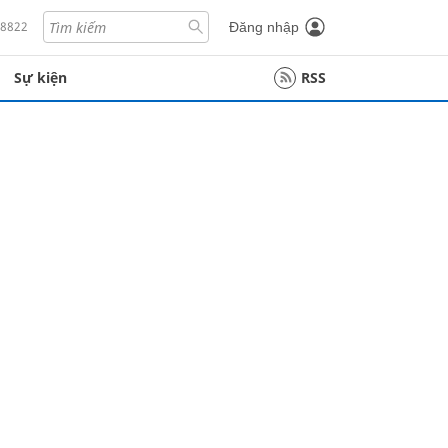
18822
Đăng nhập
Sự kiện
RSS