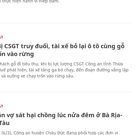
n thực hiện hành vi hiếp dâm.
ẬT
ị CSGT truy đuổi, tài xế bỏ lại ô tô cùng gỗ
rốn vào rừng
hách gỗ đi tiêu thụ, khi bị lực lượng CSGT Công an tỉnh Thừa
Huế phát hiện, tài xế tăng ga bỏ chạy, đến đoạn đường vắng lập
 và xuống xe chạy trốn vào rừng sâu.
ẬT
n vợ sát hại chồng lúc nửa đêm ở Bà Rịa-
Tàu
 (6/3), Công an huyện Châu Đức đang phối hợp các đơn vị