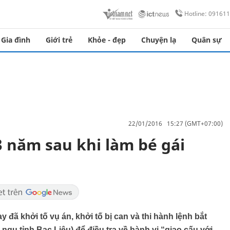
Hotline: 09161
Gia đình
Giới trẻ
Khỏe - đẹp
Chuyện lạ
Quân sự
22/01/2016 15:27 (GMT+07:00)
3 năm sau khi làm bé gái
đã khởi tố vụ án, khởi tố bị can và thi hành lệnh bắt
ngụ tỉnh Bạc Liêu) để điều tra về hành vi “giao cấu với