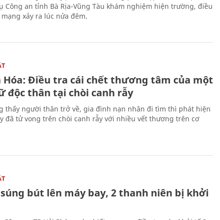
ụ Công an tỉnh Bà Rịa-Vũng Tàu khám nghiệm hiện trường, điều
n mạng xảy ra lúc nửa đêm.
ẬT
 Hóa: Điều tra cái chết thương tâm của một
 độc thân tại chòi canh rẫy
g thấy người thân trở về, gia đình nạn nhân đi tìm thì phát hiện
y đã tử vong trên chòi canh rẫy với nhiều vết thương trên cơ
ẬT
súng bút lên máy bay, 2 thanh niên bị khởi