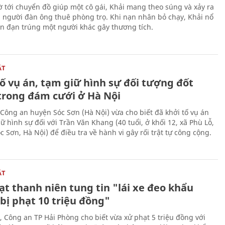
 tới chuyển đồ giúp một cô gái, Khải mang theo súng và xảy ra
i người đàn ông thuê phòng trọ. Khi nạn nhân bỏ chạy, Khải nổ
ên đạn trúng một người khác gây thương tích.
ẬT
ố vụ án, tạm giữ hình sự đối tượng đốt
trong đám cưới ở Hà Nội
Công an huyện Sóc Sơn (Hà Nội) vừa cho biết đã khởi tố vụ án
ữ hình sự đối với Trần Văn Khang (40 tuổi, ở khối 12, xã Phù Lỗ,
 Sơn, Hà Nội) để điều tra về hành vi gây rối trật tự công cộng.
ẬT
t thanh niên tung tin "lái xe đeo khẩu
bị phạt 10 triệu đồng"
, Công an TP Hải Phòng cho biết vừa xử phạt 5 triệu đồng với