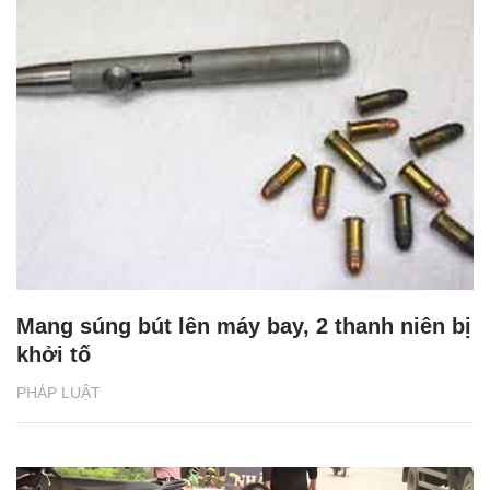
Mang súng bút lên máy bay, 2 thanh niên bị
khởi tố
PHÁP LUẬT