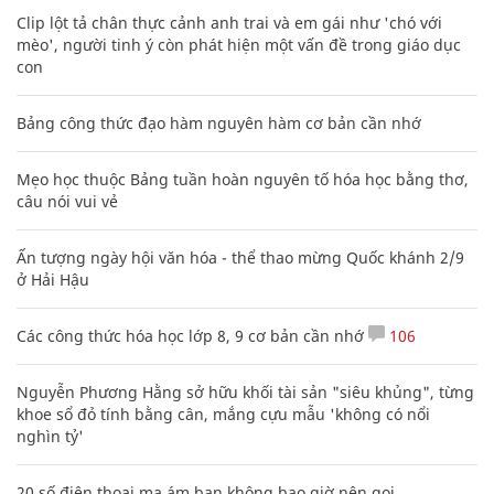
Clip lột tả chân thực cảnh anh trai và em gái như 'chó với
mèo', người tinh ý còn phát hiện một vấn đề trong giáo dục
con
Bảng công thức đạo hàm nguyên hàm cơ bản cần nhớ
Mẹo học thuộc Bảng tuần hoàn nguyên tố hóa học bằng thơ,
câu nói vui vẻ
Ấn tượng ngày hội văn hóa - thể thao mừng Quốc khánh 2/9
ở Hải Hậu
Các công thức hóa học lớp 8, 9 cơ bản cần nhớ
106
Nguyễn Phương Hằng sở hữu khối tài sản "siêu khủng", từng
khoe sổ đỏ tính bằng cân, mắng cựu mẫu 'không có nổi
nghìn tỷ'
20 số điện thoại ma ám bạn không bao giờ nên gọi