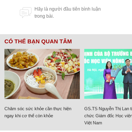
CÓ THỂ BẠN QUAN TÂM
Chăm sóc sức khỏe cần thực hiện
GS.TS Nguyễn Thị Lan ti
ngay khi cơ thể còn khỏe
chức Giám đốc Học viện
Việt Nam