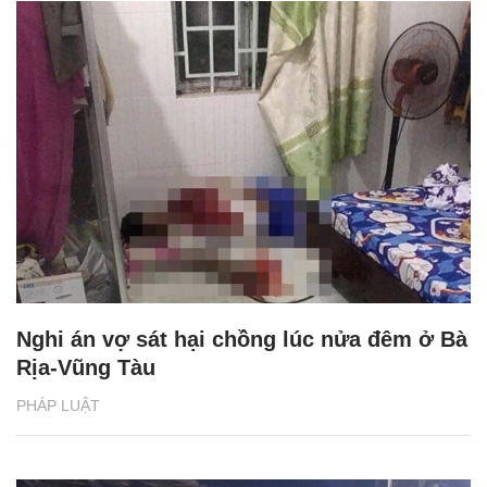
Nghi án vợ sát hại chồng lúc nửa đêm ở Bà
Rịa-Vũng Tàu
PHÁP LUẬT