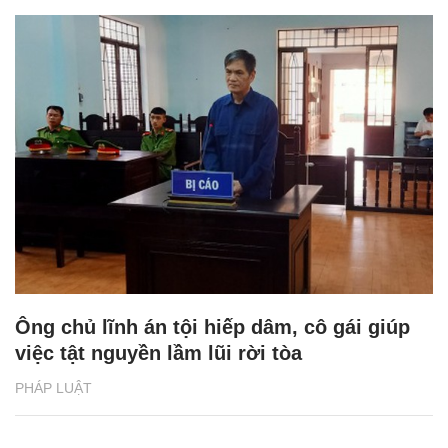
Ông chủ lĩnh án tội hiếp dâm, cô gái giúp
việc tật nguyền lầm lũi rời tòa
PHÁP LUẬT