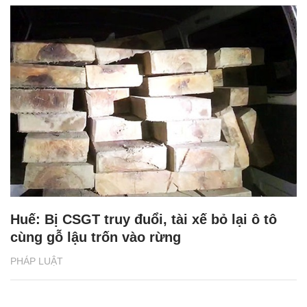
Huế: Bị CSGT truy đuổi, tài xế bỏ lại ô tô
cùng gỗ lậu trốn vào rừng
PHÁP LUẬT