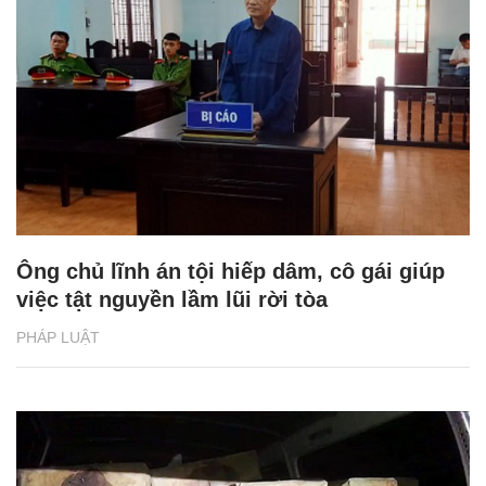
Ông chủ lĩnh án tội hiếp dâm, cô gái giúp
việc tật nguyền lầm lũi rời tòa
PHÁP LUẬT