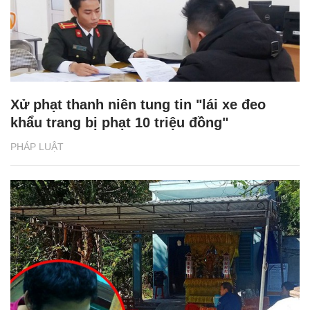
Xử phạt thanh niên tung tin "lái xe đeo
khẩu trang bị phạt 10 triệu đồng"
PHÁP LUẬT