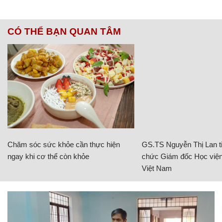
CÓ THỂ BẠN QUAN TÂM
Chăm sóc sức khỏe cần thực hiện
GS.TS Nguyễn Thị Lan ti
ngay khi cơ thể còn khỏe
chức Giám đốc Học viện
Việt Nam