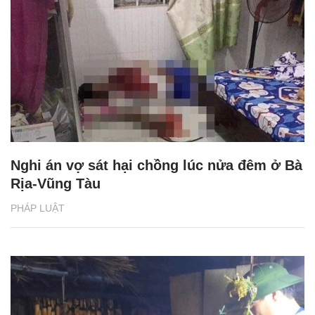
Nghi án vợ sát hại chồng lúc nửa đêm ở Bà
Rịa-Vũng Tàu
PHÁP LUẬT