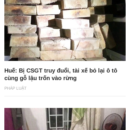
Huế: Bị CSGT truy đuổi, tài xế bỏ lại ô tô
cùng gỗ lậu trốn vào rừng
PHÁP LUẬT