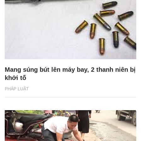
Mang súng bút lên máy bay, 2 thanh niên bị
khởi tố
PHÁP LUẬT