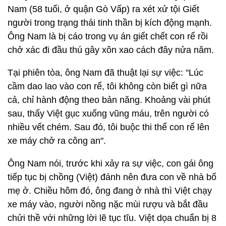
Nam (58 tuổi, ở quận Gò Vấp) ra xét xử tội Giết
người trong trạng thái tinh thần bị kích động mạnh.
Ông Nam là bị cáo trong vụ án giết chết con rể rồi
chở xác đi đầu thú gây xôn xao cách đây nửa năm.
Tại phiên tòa, ông Nam đã thuật lại sự việc: "Lúc
cầm dao lao vào con rể, tôi không còn biết gì nữa
cả, chỉ hành động theo bản năng. Khoảng vài phút
sau, thấy Việt gục xuống vũng máu, trên người có
nhiều vết chém. Sau đó, tôi buộc thi thể con rể lên
xe máy chở ra công an".
Ông Nam nói, trước khi xảy ra sự việc, con gái ông
tiếp tục bị chồng (Việt) đánh nên đưa con về nhà bố
mẹ ở. Chiều hôm đó, ông đang ở nhà thì Việt chạy
xe máy vào, người nồng nặc mùi rượu và bắt đầu
chửi thề với những lời lẽ tục tĩu. Việt dọa chuẩn bị 8