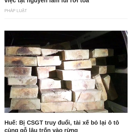
việc tật nguyền lầm lũi rời tòa
PHÁP LUẬT
Huế: Bị CSGT truy đuổi, tài xế bỏ lại ô tô
cùng gỗ lậu trốn vào rừng