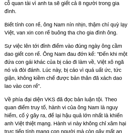
cỗ quan tài vì anh ta sẽ giết cả 8 người trong gia
đình.
Biết tính con rể, ông Nam nín nhịn, thậm chí quỳ lạy
Việt, van xin con rể buông tha cho gia đình ông.
Sự việc lên tới đỉnh điểm vào đúng ngày ông cầm
dao giết con rể. Ông Nam đau đớn kể: "Đến khi một
đứa con gái khác của bị cáo đi làm về, Việt xô ngã
nó và đòi đánh. Lúc này, bị cáo vì quá uất ức, tức
giận, không kiềm chế được bản thân đã xách dao
lao vào con rể”.
Về phía đại diện VKS đã đọc bản luận tội. Theo
quan điểm truy tố, hành vi của ông Nam là nguy
hiểm, cố ý gây ra, để lại hậu quả lớn nhất là khiến
anh Việt thiệt mạng. Hành vi này không chỉ xâm hại
trực tiếp tính mạng con người mà còn gây mất an