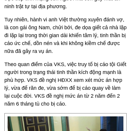
ninh trật tự tại địa phương.
Tuy nhiên, hành vi anh Việt thường xuyên đánh vợ,
là con gái ông Nam, chửi bới, đe dọa giết cả nhà lặp
đi lặp lại trong thời gian dài khiến tâm lý, tinh thần bị
cáo ức chế, dồn nén và khi không kiềm chế được
nữa đã gây ra vụ án.
Theo quan điểm của VKS, việc truy tố bị cáo tội Giết
người trong trạng thái tinh thần kích động mạnh là
phù hợp. VKS đề nghị HĐXX xem xét mức án hợp
lý, vừa để răn đe, vừa sớm để bị cáo quay về làm
lại cuộc đời. VKS đề nghị mức án từ 2 năm đến 2
năm 6 tháng tù cho bị cáo.