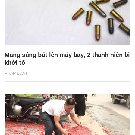
Mang súng bút lên máy bay, 2 thanh niên bị
khởi tố
PHÁP LUẬT