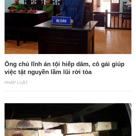
Ông chủ lĩnh án tội hiếp dâm, cô gái giúp
việc tật nguyền lầm lũi rời tòa
PHÁP LUẬT