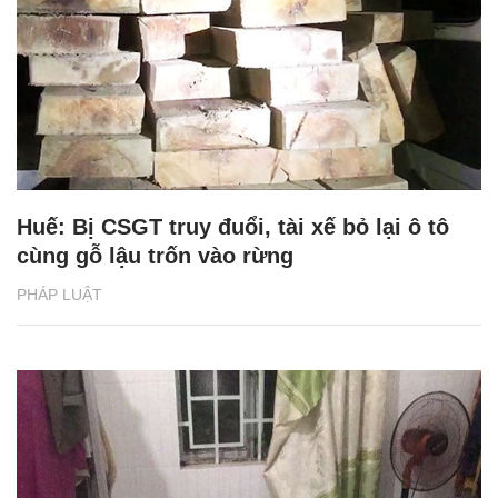
Huế: Bị CSGT truy đuổi, tài xế bỏ lại ô tô
cùng gỗ lậu trốn vào rừng
PHÁP LUẬT