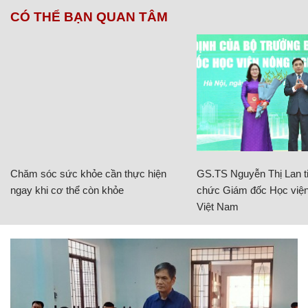
CÓ THỂ BẠN QUAN TÂM
Chăm sóc sức khỏe cần thực hiện
GS.TS Nguyễn Thị Lan ti
ngay khi cơ thể còn khỏe
chức Giám đốc Học viện
Việt Nam