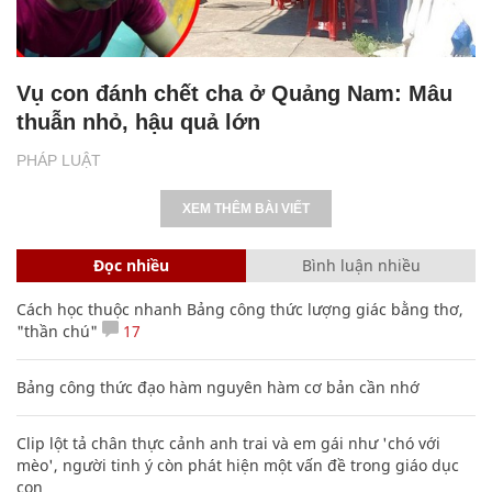
Vụ con đánh chết cha ở Quảng Nam: Mâu
thuẫn nhỏ, hậu quả lớn
PHÁP LUẬT
XEM THÊM BÀI VIẾT
Đọc nhiều
Bình luận nhiều
Cách học thuộc nhanh Bảng công thức lượng giác bằng thơ,
"thần chú"
17
Bảng công thức đạo hàm nguyên hàm cơ bản cần nhớ
Clip lột tả chân thực cảnh anh trai và em gái như 'chó với
mèo', người tinh ý còn phát hiện một vấn đề trong giáo dục
con