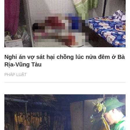
Nghi án vợ sát hại chồng lúc nửa đêm ở Bà
Rịa-Vũng Tàu
PHÁP LUẬT