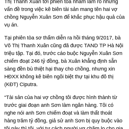
Thị Thanh Xuân tới phiên tòa nhằm làm rõ những
vấn đề trong việc kê biên tài sản mang tên hai vợ
chồng Nguyễn Xuân Sơn để khắc phục hậu quả của
vụ án.
Tại phiên tòa sơ thẩm diễn ra hồi tháng 9/2017, bà
Võ Thị Thanh Xuân cũng đã được TAND TP Hà Nội
triệu tập. Tại đó, trước cáo buộc Nguyễn Xuân Sơn
chiếm đoạt 246 tỷ đồng, bà Xuân khẳng định sẵn
sàng đền bù thiệt hại thay cho chồng, nhưng xin
HĐXX không kê biên ngôi biệt thự tại khu đô thị
(KĐT) Ciputra.
“Tài sản của hai vợ chồng tôi được hình thành từ
trước giai đoạn anh Sơn làm ngân hàng. Tôi có
nghe nói anh Sơn chiếm đoạt và làm thất thoát
hàng trăm tỷ đồng, giả sử anh Sơn bị quy buộc vào
tội này thì tôi, với tư cách người vợ chăm lo cho gia