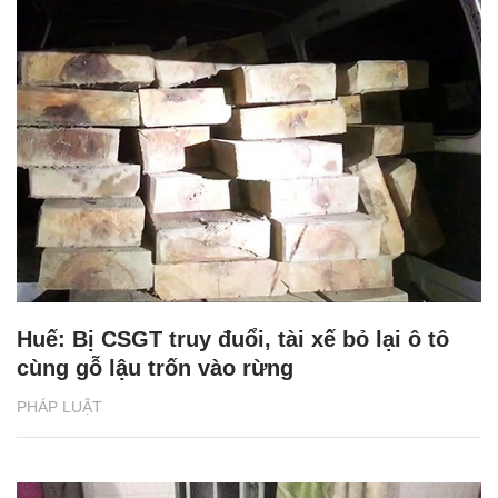
Huế: Bị CSGT truy đuổi, tài xế bỏ lại ô tô
cùng gỗ lậu trốn vào rừng
PHÁP LUẬT