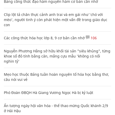
Bảng công thức đạo hàm nguyên hàm cơ bản cần nhớ
Clip lột tả chân thực cảnh anh trai và em gái như 'chó với
mèo', người tinh ý còn phát hiện một vấn đề trong giáo dục
con
Các công thức hóa học lớp 8, 9 cơ bản cần nhớ
106
Nguyễn Phương Hằng sở hữu khối tài sản "siêu khủng", từng
khoe sổ đỏ tính bằng cân, mắng cựu mẫu 'không có nổi
nghìn tỷ'
Mẹo học thuộc Bảng tuần hoàn nguyên tố hóa học bằng thơ,
câu nói vui vẻ
Phó Đoàn ĐBQH Hà Giang Vương Ngọc Hà bị kỷ luật
Ấn tượng ngày hội văn hóa - thể thao mừng Quốc khánh 2/9
ở Hải Hậu