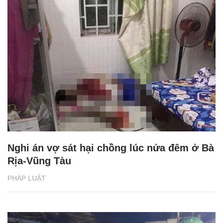
Nghi án vợ sát hại chồng lúc nửa đêm ở Bà
Rịa-Vũng Tàu
PHÁP LUẬT