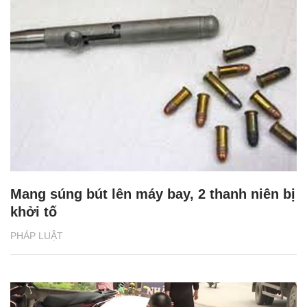
Mang súng bút lên máy bay, 2 thanh niên bị
khởi tố
PHÁP LUẬT