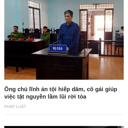
Ông chủ lĩnh án tội hiếp dâm, cô gái giúp
việc tật nguyền lầm lũi rời tòa
PHÁP LUẬT