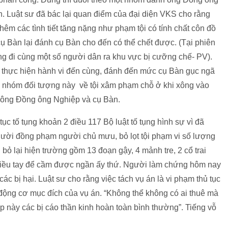
 Luật sư đã bác lại quan điểm của đại diện VKS cho rằng
hêm các tình tiết tăng nặng như phạm tội có tính chất côn đồ
 cụ Bàn lại đánh cụ Bàn cho đến có thể chết được. (Tại phiên
ông đi cùng một số người dân ra khu vực bị cưỡng chế- PV).
ố thực hiện hành vi đến cùng, đánh đến mức cụ Bàn gục ngã
 tố nhóm đối tượng này về tội xâm phạm chỗ ở khi xông vào
 ông Đồng ông Nghiệp và cụ Bàn.
tục tố tụng khoản 2 điều 117 Bộ luật tố tụng hình sự vì đã
người đồng phạm người chủ mưu, bỏ lọt tội phạm vi số lượng
 bỏ lại hiện trường gồm 13 đoạn gậy, 4 mảnh tre, 2 cổ trai
 nhiều tay để cầm được ngần ấy thứ. Người làm chứng hôm nay
c bị hại. Luật sư cho rằng việc tách vụ án là vi phạm thủ tục
động cơ mục đích của vụ án. “Không thể không có ai thuê mà
p này các bị cáo thần kinh hoàn toàn bình thường”. Tiếng vỗ