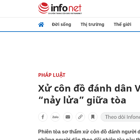
Đời sống
Thị trường
Thế giới
PHÁP LUẬT
Xử côn đồ đánh dân V
“nảy lửa” giữa tòa
Phiên tòa sơ thẩm xử côn đồ đánh người 
những người dân theo dõi phiên tòa này th