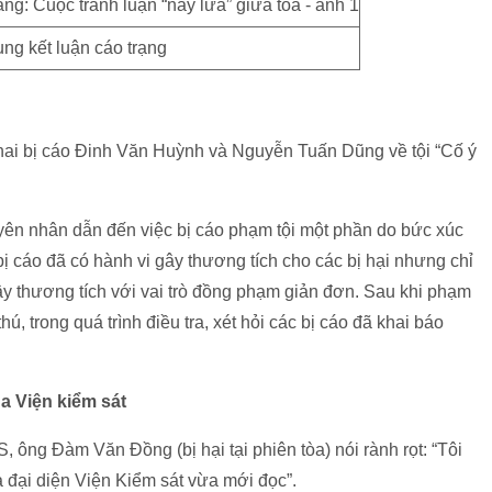
ng kết luận cáo trạng
 hai bị cáo Đinh Văn Huỳnh và Nguyễn Tuấn Dũng về tội “Cố ý
yên nhân dẫn đến việc bị cáo phạm tội một phần do bức xúc
bị cáo đã có hành vi gây thương tích cho các bị hại nhưng chỉ
gây thương tích với vai trò đồng phạm giản đơn. Sau khi phạm
hú, trong quá trình điều tra, xét hỏi các bị cáo đã khai báo
a Viện kiểm sát
S, ông Đàm Văn Đồng (bị hại tại phiên tòa) nói rành rọt: “Tôi
a đại diện Viện Kiểm sát vừa mới đọc”.