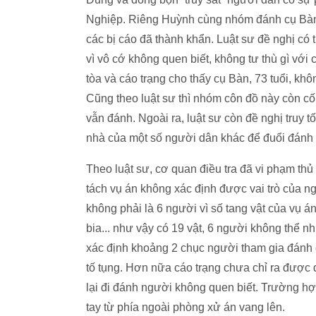
Nghiệp. Riêng Huỳnh cùng nhóm đánh cụ Bàn.
các bị cáo đã thành khẩn. Luật sư đề nghị có t
vì vô cớ không quen biết, không tư thù gì với
tòa và cáo trạng cho thấy cụ Bàn, 73 tuổi, kh
Cũng theo luật sư thì nhóm côn đồ này còn c
vẫn đánh. Ngoài ra, luật sư còn đề nghị truy
nhà của một số người dân khác để đuổi đánh
Theo luật sư, cơ quan điều tra đã vi phạm thủ 
tách vụ án không xác định được vai trò của 
không phải là 6 người vì số tang vật của vụ án
bia... như vậy có 19 vật, 6 người không thể
xác định khoảng 2 chục người tham gia đánh cá
tố tụng. Hơn nữa cáo trạng chưa chỉ ra được 
lại đi đánh người không quen biết. Trường hợ
tay từ phía ngoài phòng xử án vang lên.