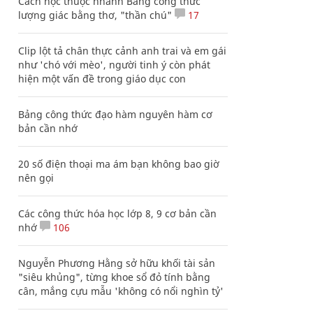
Cách học thuộc nhanh Bảng công thức
lượng giác bằng thơ, "thần chú"
17
Clip lột tả chân thực cảnh anh trai và em gái
như 'chó với mèo', người tinh ý còn phát
hiện một vấn đề trong giáo dục con
Bảng công thức đạo hàm nguyên hàm cơ
bản cần nhớ
20 số điện thoại ma ám bạn không bao giờ
nên gọi
Các công thức hóa học lớp 8, 9 cơ bản cần
nhớ
106
Nguyễn Phương Hằng sở hữu khối tài sản
"siêu khủng", từng khoe sổ đỏ tính bằng
cân, mắng cựu mẫu 'không có nổi nghìn tỷ'