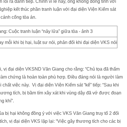
ôi ra đánh tiếp. Chính vì lẽ này, ông không đồng tình với
ghiệp kết thúc phần tranh luận với đại diện Viện Kiểm sát
 cánh cổng tòa án.
y mỗi khi bị hại, luật sư nói, phản đối khi đại diện VKS nói
i, vị đại diện VKSND Văn Giang cho rằng: “Chủ tọa đã thẩm
 làm chứng là hoàn toàn phù hợp. Điều đáng nói là người làm
 chất việc này. Vị đại diện Viện Kiểm sát “kể” tiếp: “Sau khi
ương tích, bị bầm tím xây xát khi vùng dậy đã vớ được đoạn
g khí”.
a bị hại không đồng ý với việc VKS Văn Giang truy tố 2 đối
ch, vị đại diện VKS lặp lại: “Việc gây thương tích cho các bị