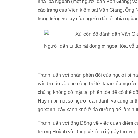
nhà bà Ngoan (một người dân Văn Giang) vẫn l
cáo trạng của Viện kiểm sát Văn Giang. Ông N
trong tiếng vỗ tay của người dân ở phía ngòai
Người dân tụ tập rất đông ở ngoài tòa, vỗ ta
Tranh luận với phần phản đối của người bị hạ
vấn bị cáo và cho công bố lời khai của người
chứng không có mặt tại phiên tòa để có thể đối
Huỳnh bị một số người dân đánh và cũng bị th
gỗ xanh, cây xanh khô ở rìa đường để làm hun
Tranh luận với ông Đồng về việc quan điểm củ
tượng Huỳnh và Dũng về tội cố ý gây thương tí