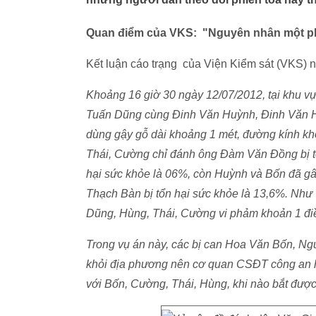
Quan điểm của VKS: "Nguyên nhân một phầ
Kết luận cáo trạng của Viện Kiểm sát (VKS) 
Khoảng 16 giờ 30 ngày 12/07/2012, tại khu 
Tuấn Dũng cùng Đinh Văn Huỳnh, Đinh Văn 
dùng gậy gỗ dài khoảng 1 mét, đường kính k
Thái, Cường chỉ đánh ông Đàm Văn Đồng bị t
hại sức khỏe là 06%, còn Huỳnh và Bốn đã g
Thạch Bàn bị tổn hại sức khỏe là 13,6%. Nh
Dũng, Hùng, Thái, Cường vi phảm khoản 1 đ
Trong vụ án này, các bị can Hoa Văn Bốn, N
khỏi địa phương nên cơ quan CSĐT công an hu
với Bốn, Cường, Thái, Hùng, khi nào bắt được 