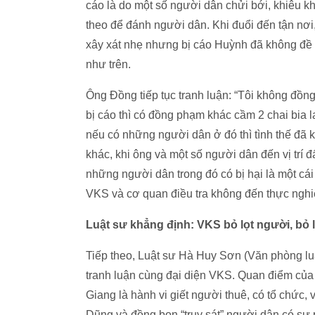
cáo là do một số người dân chửi bới, khiêu k
theo để đánh người dân. Khi đuổi đến tận nơi
xây xát nhẹ nhưng bị cáo Huỳnh đã không đề 
như trên.
Ông Đồng tiếp tục tranh luận: “Tôi không đồng
bị cáo thì có đồng phạm khác cầm 2 chai bia 
nếu có những người dân ở đó thì tình thế đã 
khác, khi ông và một số người dân đến vị trí 
những người dân trong đó có bị hại là một cái
VKS và cơ quan điều tra không đến thực ngh
Luật sư khẳng định: VKS bỏ lọt người, bỏ lọ
Tiếp theo, Luật sư Hà Huy Sơn (Văn phòng luậ
tranh luận cùng đại diện VKS. Quan điểm của
Giang là hành vi giết người thuê, có tổ chức, 
Dũng và đồng bọn “truy sát” người dân có sự