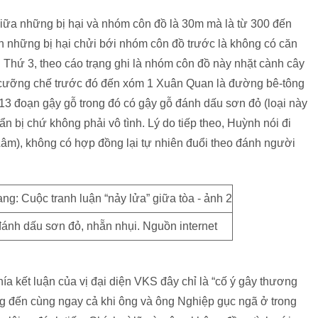
iữa những bị hại và nhóm côn đồ là 30m mà là từ 300 đến
 những bị hại chửi bới nhóm côn đồ trước là không có căn
Thứ 3, theo cáo trạng ghi là nhóm côn đồ này nhặt cành cây
ã cưỡng chế trước đó đến xóm 1 Xuân Quan là đường bê-tông
 13 đoạn gậy gỗ trong đó có gậy gỗ đánh dấu sơn đỏ (loại này
 bị chứ không phải vô tình. Lý do tiếp theo, Huỳnh nói đi
âm), không có hợp đồng lại tự nhiên đuổi theo đánh người
đánh dấu sơn đỏ, nhẵn nhụi. Nguồn internet
a kết luận của vị đại diện VKS đây chỉ là “cố ý gây thương
ng đến cùng ngay cả khi ông và ông Nghiệp gục ngã ở trong