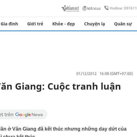
Hotline: 09161
Gia đình
Giới trẻ
Khỏe - đẹp
Chuyện lạ
Quân sự
01/12/2012 16:08 (GMT+07:00)
ăn Giang: Cuộc tranh luận
dân ở Văn Giang đã kết thúc nhưng những day dứt của
ì chưa kết thúc.