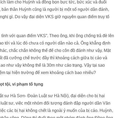
hích làm cho Huỳnh và đồng bọn bực tức, bức xúc và đuổi
, bản thân Huỳnh cũng là người bị một số người dân đánh,
nghị gì. Do vậy đại diện VKS giữ nguyên quan điểm truy tố
 tình với quan điểm VKS”. Theo ông, khi ông chống trả đè lên
lao tới và lúc đó chưa có người dân nào cả. Ông khẳng định
khác, chắc chắn không thể để cho côn đồ đánh như vậy. Mặt
đất đã cưỡng chế trước đây thì khoảng cách giữa bị cáo và
 ao như vậy không thể là 30m như cáo trạng. Vậy tại sao
iệm tại hiện trường để xem khoảng cách bao nhiêu?
t tội, vi phạm tố tụng
t sư Hà Sơn- Đoàn Luật sư Hà Nội), đại diện cho bị hại
 luật sư, việc một nhóm đối tượng đánh đập người dân Văn
việc các bị hại không chết là ngoài ý muốn của bị cáo. Huỳnh,
 phân công. Dũng thì đuổi theo một nhóm đánh ông Đồng ông