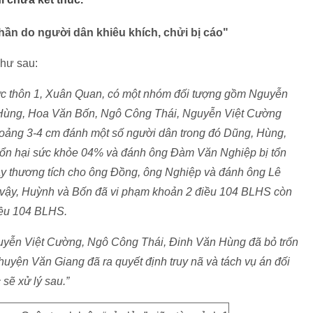
n do người dân khiêu khích, chửi bị cáo"
như sau:
vực thôn 1, Xuân Quan, có một nhóm đối tượng gồm Nguyễn
Hùng, Hoa Văn Bốn, Ngô Công Thái, Nguyễn Việt Cường
hoảng 3-4 cm đánh một số người dân trong đó Dũng, Hùng,
ổn hại sức khỏe 04% và đánh ông Đàm Văn Nghiệp bị tổn
ây thương tích cho ông Đồng, ông Nghiệp và đánh ông Lê
ư vậy, Huỳnh và Bốn đã vi phạm khoản 2 điều 104 BLHS còn
iều 104 BLHS.
guyễn Việt Cường, Ngô Công Thái, Đinh Văn Hùng đã bỏ trốn
yện Văn Giang đã ra quyết định truy nã và tách vụ án đối
sẽ xử lý sau.”