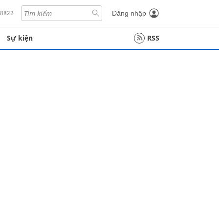
18822
Đăng nhập
Sự kiện
RSS