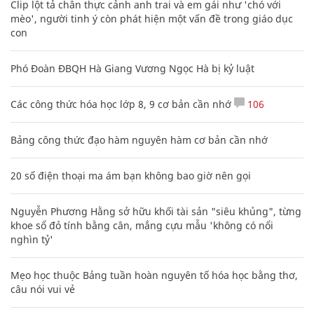
Clip lột tả chân thực cảnh anh trai và em gái như 'chó với
mèo', người tinh ý còn phát hiện một vấn đề trong giáo dục
con
Phó Đoàn ĐBQH Hà Giang Vương Ngọc Hà bị kỷ luật
Các công thức hóa học lớp 8, 9 cơ bản cần nhớ
106
Bảng công thức đạo hàm nguyên hàm cơ bản cần nhớ
20 số điện thoại ma ám bạn không bao giờ nên gọi
Nguyễn Phương Hằng sở hữu khối tài sản "siêu khủng", từng
khoe sổ đỏ tính bằng cân, mắng cựu mẫu 'không có nổi
nghìn tỷ'
Mẹo học thuộc Bảng tuần hoàn nguyên tố hóa học bằng thơ,
câu nói vui vẻ