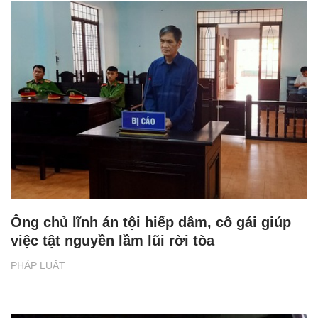
Ông chủ lĩnh án tội hiếp dâm, cô gái giúp
việc tật nguyền lầm lũi rời tòa
PHÁP LUẬT