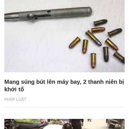
Mang súng bút lên máy bay, 2 thanh niên bị
khởi tố
PHÁP LUẬT