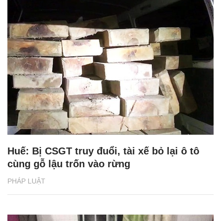
Huế: Bị CSGT truy đuổi, tài xế bỏ lại ô tô
cùng gỗ lậu trốn vào rừng
PHÁP LUẬT