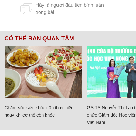
CÓ THỂ BẠN QUAN TÂM
Chăm sóc sức khỏe cần thực hiện
GS.TS Nguyễn Thị Lan ti
ngay khi cơ thể còn khỏe
chức Giám đốc Học viện
Việt Nam