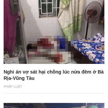
Nghi án vợ sát hại chồng lúc nửa đêm ở Bà
Rịa-Vũng Tàu
PHÁP LUẬT