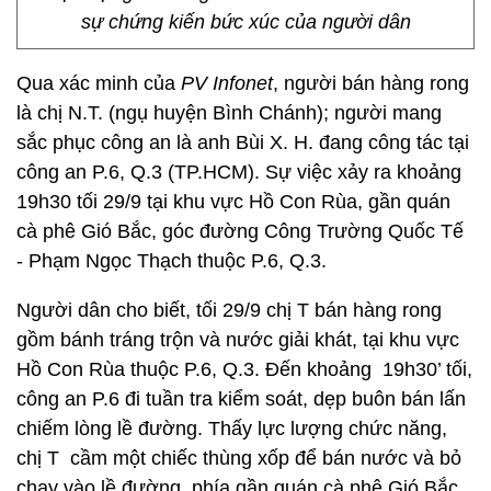
sự chứng kiến bức xúc của người dân
Qua xác minh của
PV Infonet
, người bán hàng rong
là chị N.T. (ngụ huyện Bình Chánh); người mang
sắc phục công an là anh Bùi X. H. đang công tác tại
công an P.6, Q.3 (TP.HCM). Sự việc xảy ra khoảng
19h30 tối 29/9 tại khu vực Hồ Con Rùa, gần quán
cà phê Gió Bắc, góc đường Công Trường Quốc Tế
- Phạm Ngọc Thạch thuộc P.6, Q.3.
Người dân cho biết, tối 29/9 chị T bán hàng rong
gồm bánh tráng trộn và nước giải khát, tại khu vực
Hồ Con Rùa thuộc P.6, Q.3. Đến khoảng 19h30’ tối,
công an P.6 đi tuần tra kiểm soát, dẹp buôn bán lấn
chiếm lòng lề đường. Thấy lực lượng chức năng,
chị T cầm một chiếc thùng xốp để bán nước và bỏ
chạy vào lề đường, phía gần quán cà phê Gió Bắc.