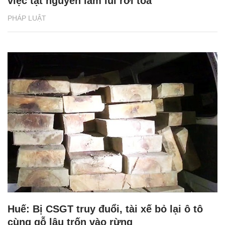
việc tật nguyền lầm lũi rời tòa
PHÁP LUẬT
Huế: Bị CSGT truy đuổi, tài xế bỏ lại ô tô
cùng gỗ lậu trốn vào rừng