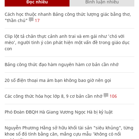
Đọc nhiều
Bình luận nhiều
Cách học thuộc nhanh Bảng công thức lượng giác bằng thơ,
"thần chú"
17
Clip lột tả chân thực cảnh anh trai và em gái như 'chó với
mèo', người tinh ý còn phát hiện một vấn đề trong giáo dục
con
Bảng công thức đạo hàm nguyên hàm cơ bản cần nhớ
20 số điện thoại ma ám bạn không bao giờ nên gọi
Các công thức hóa học lớp 8, 9 cơ bản cần nhớ
106
Phó Đoàn ĐBQH Hà Giang Vương Ngọc Hà bị kỷ luật
Nguyễn Phương Hằng sở hữu khối tài sản "siêu khủng", từng
khoe sổ đỏ tính bằng cân, mắng cựu mẫu 'không có nổi