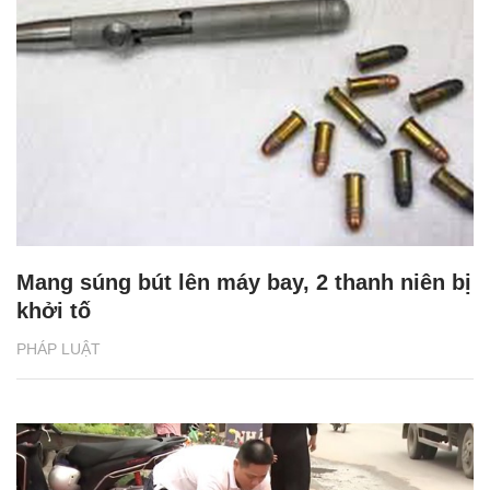
Mang súng bút lên máy bay, 2 thanh niên bị
khởi tố
PHÁP LUẬT