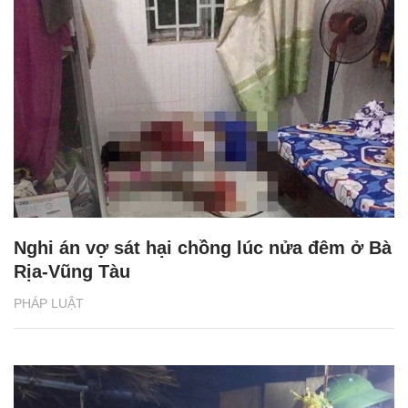
Nghi án vợ sát hại chồng lúc nửa đêm ở Bà
Rịa-Vũng Tàu
PHÁP LUẬT