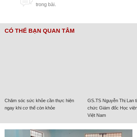
CÓ THỂ BẠN QUAN TÂM
Chăm sóc sức khỏe cần thực hiện
GS.TS Nguyễn Thị Lan ti
ngay khi cơ thể còn khỏe
chức Giám đốc Học viện
Việt Nam