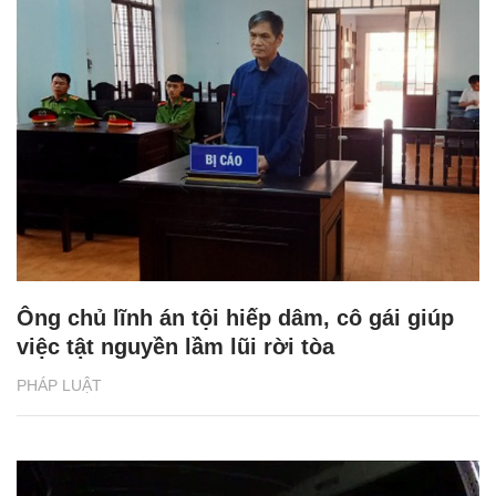
Ông chủ lĩnh án tội hiếp dâm, cô gái giúp
việc tật nguyền lầm lũi rời tòa
PHÁP LUẬT