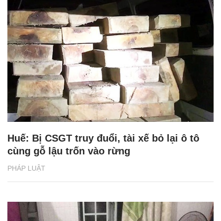
Huế: Bị CSGT truy đuổi, tài xế bỏ lại ô tô
cùng gỗ lậu trốn vào rừng
PHÁP LUẬT