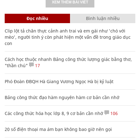
XEM THÊM BÀI VIẾT
Đọc nhiều
Bình luận nhiều
Clip lột tả chân thực cảnh anh trai và em gái như 'chó với
mèo', người tinh ý còn phát hiện một vấn đề trong giáo dục
con
Cách học thuộc nhanh Bảng công thức lượng giác bằng thơ,
"thần chú"
17
Phó Đoàn ĐBQH Hà Giang Vương Ngọc Hà bị kỷ luật
Bảng công thức đạo hàm nguyên hàm cơ bản cần nhớ
Các công thức hóa học lớp 8, 9 cơ bản cần nhớ
106
20 số điện thoại ma ám bạn không bao giờ nên gọi