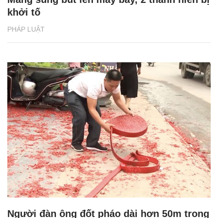
khởi tố
PHÁP LUẬT
Người đàn ông đốt pháo dài hơn 50m trong