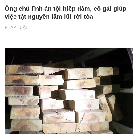
Ông chủ lĩnh án tội hiếp dâm, cô gái giúp
việc tật nguyền lầm lũi rời tòa
PHÁP LUẬT