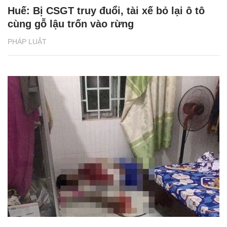
Huế: Bị CSGT truy đuổi, tài xế bỏ lại ô tô
cùng gỗ lậu trốn vào rừng
PHÁP LUẬT