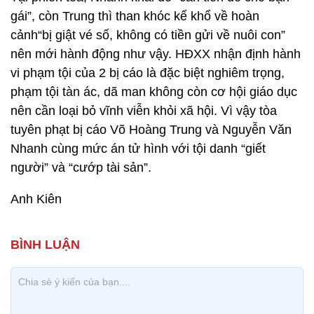
gái”, còn Trung thì than khóc kể khổ về hoàn
cảnh“bị giật vé số, không có tiền gửi về nuôi con”
nên mới hành động như vậy. HĐXX nhận định hành
vi phạm tội của 2 bị cáo là đặc biệt nghiêm trọng,
phạm tội tàn ác, dã man không còn cơ hội giáo dục
nên cần loại bỏ vĩnh viễn khỏi xã hội. Vì vậy tòa
tuyên phạt bị cáo Võ Hoàng Trung và Nguyễn Văn
Nhanh cùng mức án tử hình với tội danh “giết
người” và “cướp tài sản”.
Anh Kiên