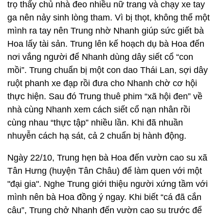
trọ thấy chủ nhà đeo nhiều nữ trang và chạy xe tay
ga nên nảy sinh lòng tham. Vì bị thọt, không thể một
mình ra tay nên Trung nhờ Nhanh giúp sức giết bà
Hoa lấy tài sản. Trung lên kế hoạch dụ bà Hoa đến
nơi vắng người để Nhanh dùng dây siết cổ “con
mồi”. Trung chuẩn bị một con dao Thái Lan, sợi dây
ruột phanh xe đạp rồi đưa cho Nhanh chờ cơ hội
thực hiện. Sau đó Trung thuê phim “xã hội đen” về
nhà cùng Nhanh xem cách siết cổ nạn nhân rồi
cùng nhau “thực tập” nhiều lần. Khi đã nhuần
nhuyễn cách hạ sát, cả 2 chuẩn bị hành động.
Ngày 22/10, Trung hẹn bà Hoa đến vườn cao su xã
Tân Hưng (huyện Tân Châu) để làm quen với một
"đại gia". Nghe Trung giới thiệu người xứng tầm với
mình nên bà Hoa đồng ý ngay. Khi biết “cá đã cắn
câu”, Trung chở Nhanh đến vườn cao su trước để