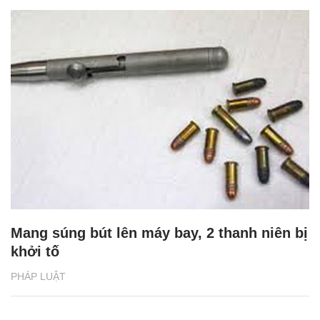
Mang súng bút lên máy bay, 2 thanh niên bị
khởi tố
PHÁP LUẬT