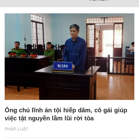
Ông chủ lĩnh án tội hiếp dâm, cô gái giúp
việc tật nguyền lầm lũi rời tòa
PHÁP LUẬT