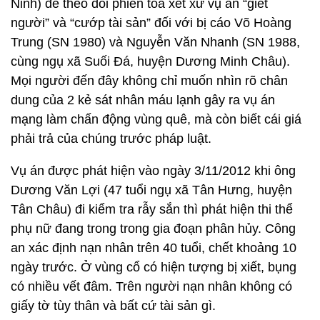
Ninh) để theo dõi phiên tòa xét xử vụ án “giết
người” và “cướp tài sản” đối với bị cáo Võ Hoàng
Trung (SN 1980) và Nguyễn Văn Nhanh (SN 1988,
cùng ngụ xã Suối Đá, huyện Dương Minh Châu).
Mọi người đến đây không chỉ muốn nhìn rõ chân
dung của 2 kẻ sát nhân máu lạnh gây ra vụ án
mạng làm chấn động vùng quê, mà còn biết cái giá
phải trả của chúng trước pháp luật.
Vụ án được phát hiện vào ngày 3/11/2012 khi ông
Dương Văn Lợi (47 tuổi ngụ xã Tân Hưng, huyện
Tân Châu) đi kiểm tra rẫy sắn thì phát hiện thi thể
phụ nữ đang trong trong gia đoạn phân hủy. Công
an xác định nạn nhân trên 40 tuổi, chết khoảng 10
ngày trước. Ở vùng cổ có hiện tượng bị xiết, bụng
có nhiều vết đâm. Trên người nạn nhân không có
giấy tờ tùy thân và bất cứ tài sản gì.