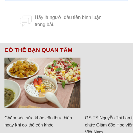
CÓ THỂ BẠN QUAN TÂM
Chăm sóc sức khỏe cần thực hiện
GS.TS Nguyễn Thị Lan ti
ngay khi cơ thể còn khỏe
chức Giám đốc Học viện
Việt Nam