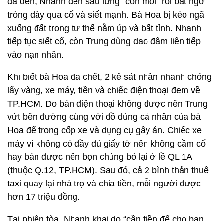
đã đến, Nhanh đến sau lưng “con mồi” rồi bất ngờ
tròng dây qua cổ và siết mạnh. Bà Hoa bị kéo ngã
xuống đất trong tư thế nằm úp và bất tỉnh. Nhanh
tiếp tục siết cổ, còn Trung dùng dao đâm liên tiếp
vào nạn nhân.
Khi biết bà Hoa đã chết, 2 kẻ sát nhân nhanh chóng
lấy vàng, xe máy, tiền và chiếc điện thoại đem về
TP.HCM. Do bán điện thoại không được nên Trung
vứt bên đường cùng với đồ dùng cá nhân của bà
Hoa để trong cốp xe và dụng cụ gây án. Chiếc xe
máy vì không có đầy đủ giấy tờ nên không cầm cố
hay bán được nên bọn chúng bỏ lại ở lề QL 1A
(thuộc Q.12, TP.HCM). Sau đó, cả 2 bình thản thuê
taxi quay lại nhà trọ và chia tiền, mỗi người được
hơn 17 triệu đồng.
Tại phiên tòa, Nhanh khai do “cần tiền để cho bạn