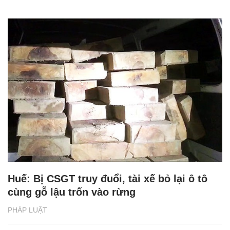
Huế: Bị CSGT truy đuổi, tài xế bỏ lại ô tô
cùng gỗ lậu trốn vào rừng
PHÁP LUẬT