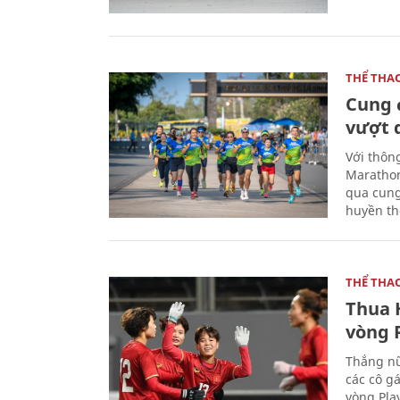
THỂ THA
Cung 
vượt 
Với thôn
Marathon
qua cung
huyền th
THỂ THA
Thua 
vòng P
Thắng nữ
các cô g
vòng Play