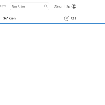
18822
Đăng nhập
Sự kiện
RSS