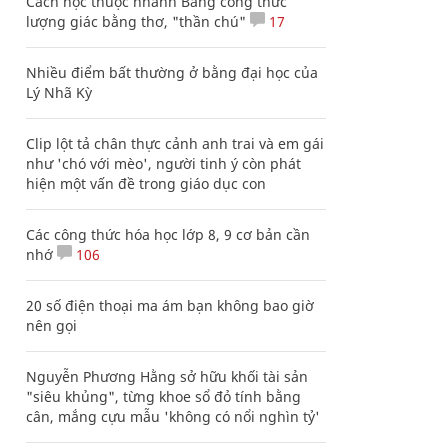
Cách học thuộc nhanh Bảng công thức
lượng giác bằng thơ, "thần chú"
17
Nhiều điểm bất thường ở bằng đại học của
Lý Nhã Kỳ
Clip lột tả chân thực cảnh anh trai và em gái
như 'chó với mèo', người tinh ý còn phát
hiện một vấn đề trong giáo dục con
Các công thức hóa học lớp 8, 9 cơ bản cần
nhớ
106
20 số điện thoại ma ám bạn không bao giờ
nên gọi
Nguyễn Phương Hằng sở hữu khối tài sản
"siêu khủng", từng khoe sổ đỏ tính bằng
cân, mắng cựu mẫu 'không có nổi nghìn tỷ'