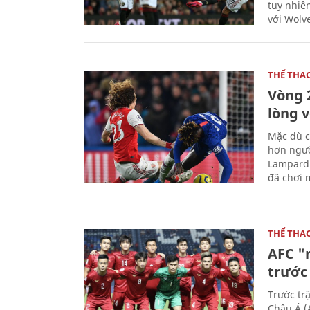
tuy nhiê
với Wolv
THỂ THA
Vòng 
lòng 
Mặc dù c
hơn ngườ
Lampard 
đã chơi m
THỂ THA
AFC "
trước 
Trước tr
Châu Á (