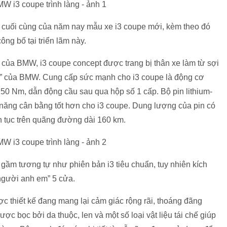
n cuối cùng của năm nay mẫu xe i3 coupe mới, kèm theo đó
ng bố tại triển lãm này.
 của BMW, i3 coupe concept được trang bị thân xe làm từ sợi
” của BMW. Cung cấp sức mạnh cho i3 coupe là động cơ
50 Nm, dẫn động cầu sau qua hộp số 1 cấp. Bộ pin lithium-
 năng cân bằng tốt hơn cho i3 coupe. Dung lượng của pin có
n tục trên quãng đường dài 160 km.
gầm tương tự như phiên bản i3 tiêu chuẩn, tuy nhiên kích
người anh em” 5 cửa.
ợc thiết kế đang mang lại cảm giác rộng rãi, thoáng đãng
ợc bọc bởi da thuộc, len và một số loại vật liệu tái chế giúp