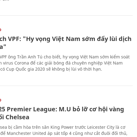
O
ịch VPF: "Hy vọng Việt Nam sớm đẩy lùi dịch
a"
 VPF ông Trần Anh Tú cho biết, hy vọng Việt Nam sớm kiểm soát
h virus Corona để các giải bóng đá chuyên nghiệp Việt Nam
 có Cup Quốc gia 2020 sẽ không bị lùi vô thời hạn.
O
25 Premier League: M.U bỏ lỡ cơ hội vàng
ổi Chelsea
sea bị cầm hòa trên sân King Power trước Leicester City là cơ
 để Manchester United áp sát tốp 4 cũng như cắt đuôi đối thủ,