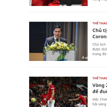
THỂ THA
Chủ t
Coron
Chủ tịch
được dịc
trong đó
THỂ THA
Vòng 
để đu
Việc Chel
hội vàng