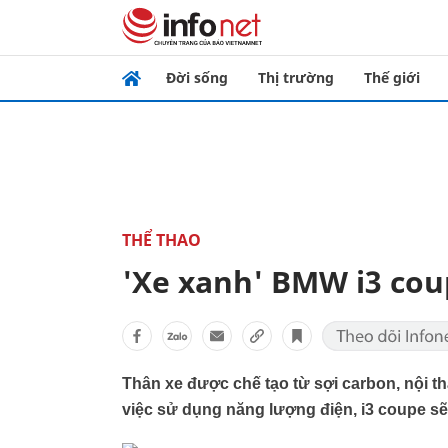
Đời sống
Thị trường
Thế giới
THỂ THAO
'Xe xanh' BMW i3 cou
Thân xe được chế tạo từ sợi carbon, nội thất
việc sử dụng năng lượng điện, i3 coupe sẽ