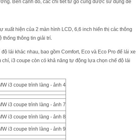
ường. Bên cạnh đó, các chi tiết từ gỗ cũng được sử dụng để
sự xuất hiện của 2 màn hình LCD, 6,6 inch hiển thị các thông
thống thông tin giải trí.
độ lái khác nhau, bao gồm Comfort, Eco và Eco Pro để lái xe
chí, i3 coupe còn có khả năng tự động lựa chọn chế độ lái