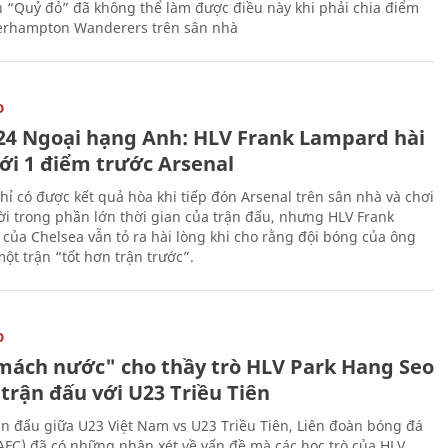
n “Quỷ đỏ” đã không thể làm được điều này khi phải chia điểm
erhampton Wanderers trên sân nhà
O
24 Ngoại hạng Anh: HLV Frank Lampard hài
với 1 điểm trước Arsenal
hỉ có được kết quả hòa khi tiếp đón Arsenal trên sân nhà và chơi
i trong phần lớn thời gian của trận đấu, nhưng HLV Frank
của Chelsea vẫn tỏ ra hài lòng khi cho rằng đội bóng của ông
ột trận “tốt hơn trận trước”.
O
mách nước" cho thầy trò HLV Park Hang Seo
trận đấu với U23 Triều Tiên
ận đấu giữa U23 Việt Nam vs U23 Triều Tiên, Liên đoàn bóng đá
AFC) đã có những nhận xét về vấn đề mà các học trò của HLV