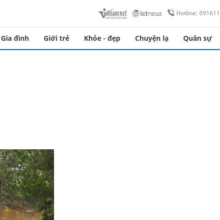
Hotline: 09161
Gia đình
Giới trẻ
Khỏe - đẹp
Chuyện lạ
Quân sự