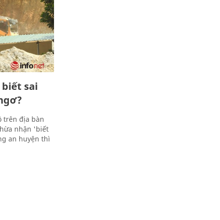
biết sai
 ngơ?
ộ trên địa bàn
hừa nhận 'biết
ng an huyện thì