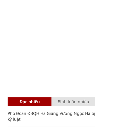
Đọc nhiều
Bình luận nhiều
Phó Đoàn ĐBQH Hà Giang Vương Ngọc Hà bị
kỷ luật