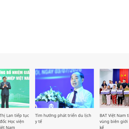
hị Lan tiếp tục
Tìm hướng phát triển du lịch
BAT Việt Nam t
đốc Học viện
y tế
vùng biên giới 
iệt Nam
kế