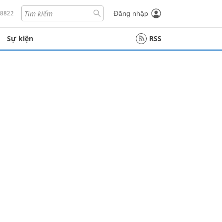
18822
Đăng nhập
Sự kiện
RSS