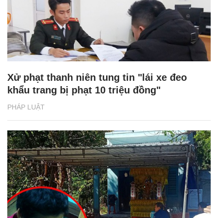
Xử phạt thanh niên tung tin "lái xe đeo
khẩu trang bị phạt 10 triệu đồng"
PHÁP LUẬT