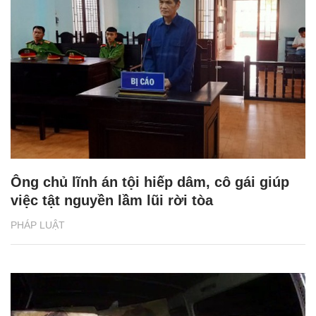
Ông chủ lĩnh án tội hiếp dâm, cô gái giúp
việc tật nguyền lầm lũi rời tòa
PHÁP LUẬT