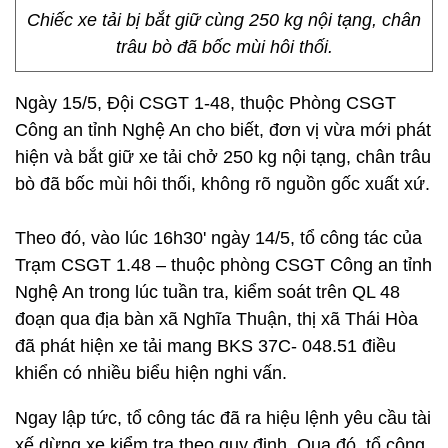
Chiếc xe tải bị bắt giữ cùng 250 kg nội tạng, chân
trâu bò đã bốc mùi hôi thối.
Ngày 15/5, Đội CSGT 1-48, thuộc Phòng CSGT
Công an tỉnh Nghệ An cho biết, đơn vị vừa mới phát
hiện và bắt giữ xe tải chở 250 kg nội tạng, chân trâu
bò đã bốc mùi hôi thối, không rõ nguồn gốc xuất xứ.
Theo đó, vào lúc 16h30' ngày 14/5, tổ công tác của
Trạm CSGT 1.48 – thuộc phòng CSGT Công an tỉnh
Nghệ An trong lúc tuần tra, kiểm soát trên QL 48
đoạn qua địa bàn xã Nghĩa Thuận, thị xã Thái Hòa
đã phát hiện xe tải mang BKS 37C- 048.51 điều
khiển có nhiều biểu hiện nghi vấn.
Ngay lập tức, tổ công tác đã ra hiệu lệnh yêu cầu tài
xế dừng xe kiểm tra theo quy định. Qua đó, tổ công