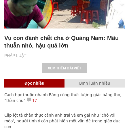
Vụ con đánh chết cha ở Quảng Nam: Mâu
thuẫn nhỏ, hậu quả lớn
PHÁP LUẬT
XEM THÊM BÀI VIẾT
Đọc nhiều
Bình luận nhiều
Cách học thuộc nhanh Bảng công thức lượng giác bằng thơ,
"thần chú"
17
Clip lột tả chân thực cảnh anh trai và em gái như 'chó với
mèo', người tinh ý còn phát hiện một vấn đề trong giáo dục
con