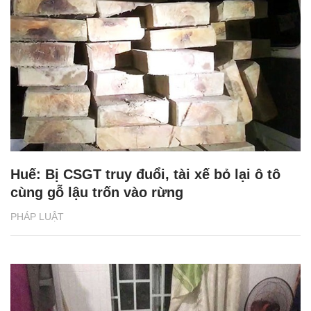
Huế: Bị CSGT truy đuổi, tài xế bỏ lại ô tô
cùng gỗ lậu trốn vào rừng
PHÁP LUẬT