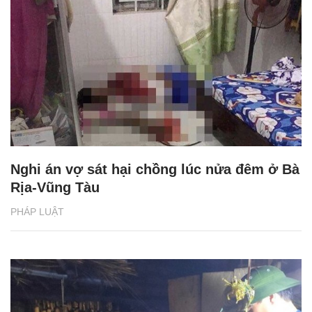
Nghi án vợ sát hại chồng lúc nửa đêm ở Bà
Rịa-Vũng Tàu
PHÁP LUẬT