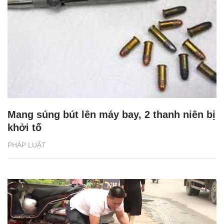
Mang súng bút lên máy bay, 2 thanh niên bị
khởi tố
PHÁP LUẬT