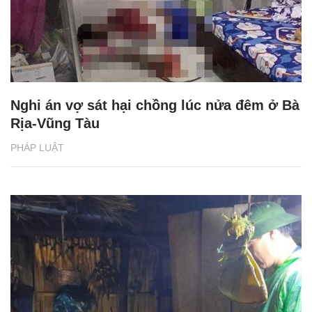
Nghi án vợ sát hại chồng lúc nửa đêm ở Bà
Rịa-Vũng Tàu
PHÁP LUẬT