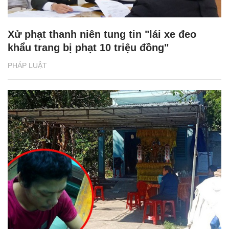
Xử phạt thanh niên tung tin "lái xe đeo
khẩu trang bị phạt 10 triệu đồng"
PHÁP LUẬT