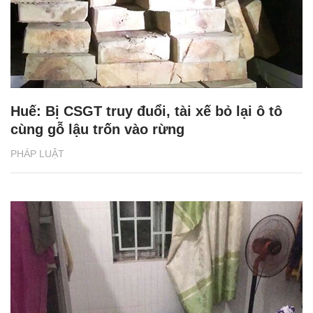
Huế: Bị CSGT truy đuổi, tài xế bỏ lại ô tô
cùng gỗ lậu trốn vào rừng
PHÁP LUẬT