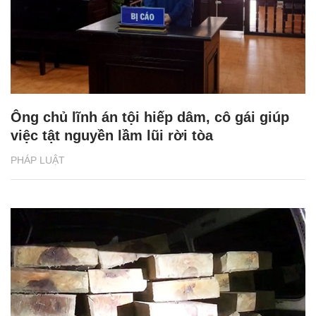
Ông chủ lĩnh án tội hiếp dâm, cô gái giúp
việc tật nguyền lầm lũi rời tòa
PHÁP LUẬT