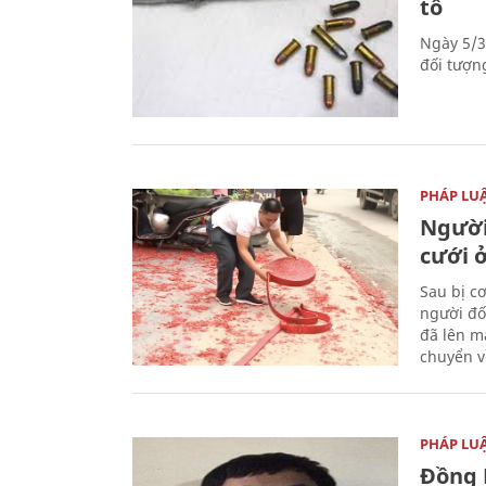
tố
Ngày 5/3
đối tượn
PHÁP LU
Người
cưới ở
Sau bị c
người đố
đã lên m
chuyển v
PHÁP LU
Đồng 