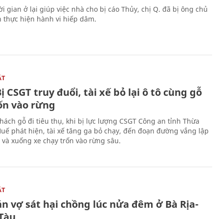
i gian ở lại giúp việc nhà cho bị cáo Thủy, chị Q. đã bị ông chủ
n thực hiện hành vi hiếp dâm.
ẬT
ị CSGT truy đuổi, tài xế bỏ lại ô tô cùng gỗ
rốn vào rừng
hách gỗ đi tiêu thụ, khi bị lực lượng CSGT Công an tỉnh Thừa
Huế phát hiện, tài xế tăng ga bỏ chạy, đến đoạn đường vắng lập
 và xuống xe chạy trốn vào rừng sâu.
ẬT
n vợ sát hại chồng lúc nửa đêm ở Bà Rịa-
Tàu