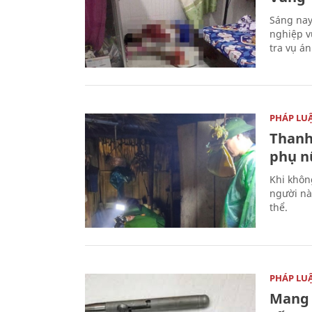
Sáng nay
nghiệp v
tra vụ á
PHÁP LU
Thanh
phụ nữ
Khi khôn
người nà
thể.
PHÁP LU
Mang 