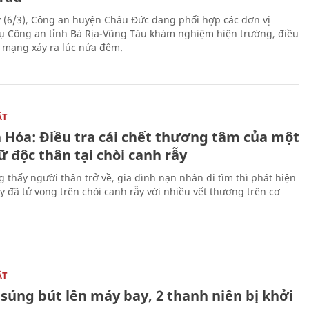
 (6/3), Công an huyện Châu Đức đang phối hợp các đơn vị
ụ Công an tỉnh Bà Rịa-Vũng Tàu khám nghiệm hiện trường, điều
n mạng xảy ra lúc nửa đêm.
ẬT
 Hóa: Điều tra cái chết thương tâm của một
 độc thân tại chòi canh rẫy
g thấy người thân trở về, gia đình nạn nhân đi tìm thì phát hiện
y đã tử vong trên chòi canh rẫy với nhiều vết thương trên cơ
ẬT
súng bút lên máy bay, 2 thanh niên bị khởi