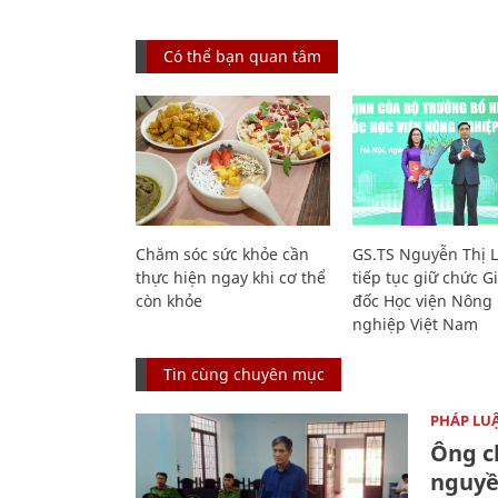
Có thể bạn quan tâm
Chăm sóc sức khỏe cần
GS.TS Nguyễn Thị 
thực hiện ngay khi cơ thể
tiếp tục giữ chức 
còn khỏe
đốc Học viện Nông
nghiệp Việt Nam
Tin cùng chuyên mục
PHÁP LU
Ông ch
nguyền