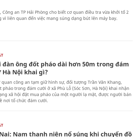
, Công an TP Hải Phòng cho biết cơ quan điều tra vừa khởi tố 2
g vì liên quan đến việc mang súng dạng bút lên máy bay.
ẬT
 đàn ông đốt pháo dài hơn 50m trong đám
 Hà Nội khai gì?
ơ quan công an tạm giữ hình sự, đối tượng Trần Văn Khang,
t pháo trong đám cưới ở xã Phù Lỗ (Sóc Sơn, Hà Nội) khai nhận
ạng xã hội đặt mua pháo của một người lạ mặt, được người bán
ề nơi tổ chức đám cưới.
ẬT
Nai: Nam thanh niên nổ súng khi chuyển đồ