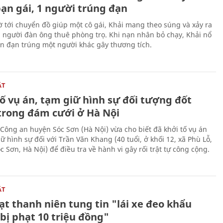
bạn gái, 1 người trúng đạn
 tới chuyển đồ giúp một cô gái, Khải mang theo súng và xảy ra
i người đàn ông thuê phòng trọ. Khi nạn nhân bỏ chạy, Khải nổ
ên đạn trúng một người khác gây thương tích.
ẬT
ố vụ án, tạm giữ hình sự đối tượng đốt
trong đám cưới ở Hà Nội
Công an huyện Sóc Sơn (Hà Nội) vừa cho biết đã khởi tố vụ án
ữ hình sự đối với Trần Văn Khang (40 tuổi, ở khối 12, xã Phù Lỗ,
 Sơn, Hà Nội) để điều tra về hành vi gây rối trật tự công cộng.
ẬT
t thanh niên tung tin "lái xe đeo khẩu
bị phạt 10 triệu đồng"