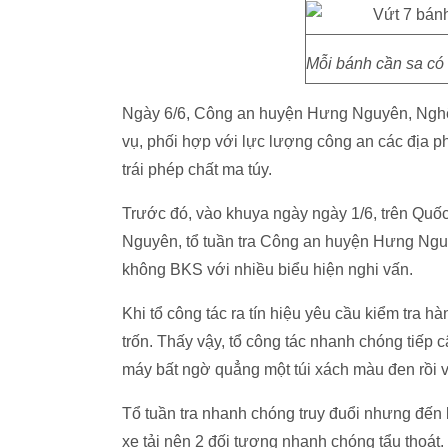
Mỗi bánh cần sa có
Ngày 6/6, Công an huyện Hưng Nguyên, Nghệ 
vụ, phối hợp với lực lượng công an các địa p
trái phép chất ma túy.
Trước đó, vào khuya ngày ngày 1/6, trên Quố
Nguyên, tổ tuần tra Công an huyện Hưng Nguy
không BKS với nhiều biểu hiện nghi vấn.
Khi tổ công tác ra tín hiệu yêu cầu kiểm tra hà
trốn. Thấy vậy, tổ công tác nhanh chóng tiếp 
máy bất ngờ quẳng một túi xách màu đen rồi v
Tổ tuần tra nhanh chóng truy đuổi nhưng đến 
xe tải nên 2 đối tượng nhanh chóng tẩu thoát.