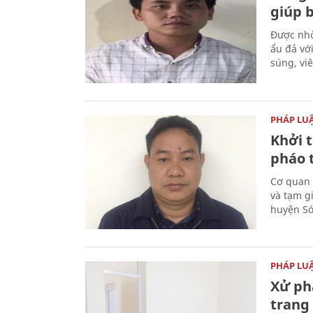
giúp 
Được nhờ
ẩu đả vớ
súng, vi
PHÁP LU
Khởi t
pháo 
Cơ quan 
và tạm gi
huyện Sóc
PHÁP LU
Xử phạ
trang 