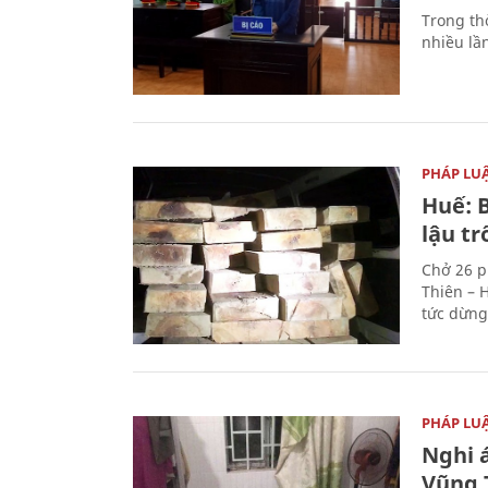
Trong thờ
nhiều lầ
PHÁP LU
Huế: B
lậu t
Chở 26 p
Thiên – 
tức dừng
PHÁP LU
Nghi á
Vũng 