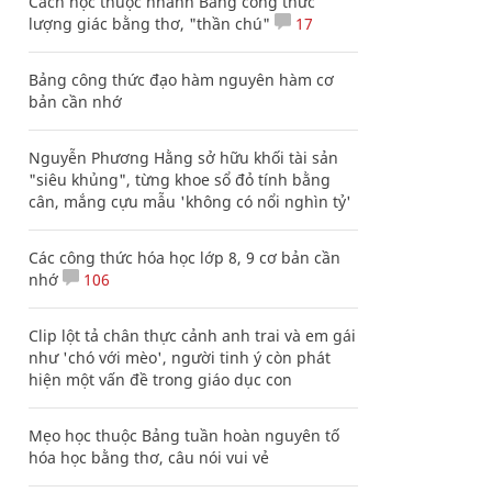
Cách học thuộc nhanh Bảng công thức
lượng giác bằng thơ, "thần chú"
17
Bảng công thức đạo hàm nguyên hàm cơ
bản cần nhớ
Nguyễn Phương Hằng sở hữu khối tài sản
"siêu khủng", từng khoe sổ đỏ tính bằng
cân, mắng cựu mẫu 'không có nổi nghìn tỷ'
Các công thức hóa học lớp 8, 9 cơ bản cần
nhớ
106
Clip lột tả chân thực cảnh anh trai và em gái
như 'chó với mèo', người tinh ý còn phát
hiện một vấn đề trong giáo dục con
Mẹo học thuộc Bảng tuần hoàn nguyên tố
hóa học bằng thơ, câu nói vui vẻ