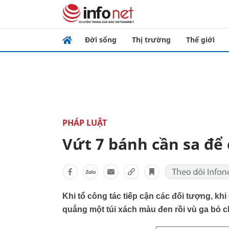
Đời sống
Thị trường
Thế giới
PHÁP LUẬT
Vứt 7 bánh cần sa để
Khi tổ công tác tiếp cận các đối tượng, k
quẳng một túi xách màu đen rồi vù ga bỏ c