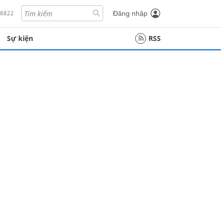
18822
Đăng nhập
Sự kiện
RSS