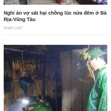
Nghi án vợ sát hại chồng lúc nửa đêm ở Bà
Rịa-Vũng Tàu
PHÁP LUẬT