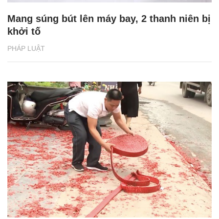
Mang súng bút lên máy bay, 2 thanh niên bị
khởi tố
PHÁP LUẬT