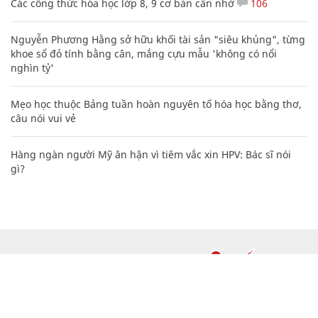
Các công thức hóa học lớp 8, 9 cơ bản cần nhớ
106
Nguyễn Phương Hằng sở hữu khối tài sản "siêu khủng", từng
khoe sổ đỏ tính bằng cân, mắng cựu mẫu 'không có nổi
nghìn tỷ'
Mẹo học thuộc Bảng tuần hoàn nguyên tố hóa học bằng thơ,
câu nói vui vẻ
Hàng ngàn người Mỹ ân hận vì tiêm vắc xin HPV: Bác sĩ nói
gì?
CHUYÊN TRANG CỦA BÁO