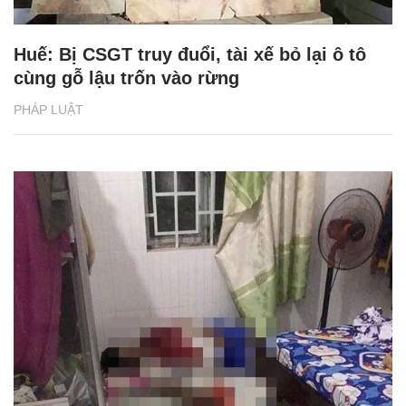
Huế: Bị CSGT truy đuổi, tài xế bỏ lại ô tô
cùng gỗ lậu trốn vào rừng
PHÁP LUẬT