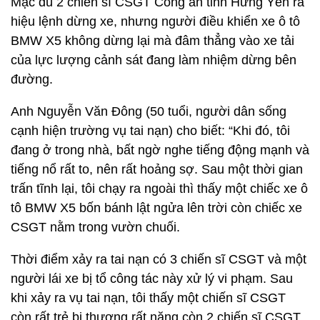
Mặc dù 2 chiến sĩ CSGT Công an tỉnh Hưng Yên ra
hiệu lệnh dừng xe, nhưng người điều khiển xe ô tô
BMW X5 không dừng lại mà đâm thẳng vào xe tải
của lực lượng cảnh sát đang làm nhiệm dừng bên
đường.
Anh Nguyễn Văn Đông (50 tuổi, người dân sống
cạnh hiện trường vụ tai nạn) cho biết: “Khi đó, tôi
đang ở trong nhà, bất ngờ nghe tiếng động mạnh và
tiếng nổ rất to, nên rất hoảng sợ. Sau một thời gian
trấn tĩnh lại, tôi chạy ra ngoài thì thấy một chiếc xe ô
tô BMW X5 bốn bánh lật ngửa lên trời còn chiếc xe
CSGT nằm trong vườn chuối.
Thời điểm xảy ra tai nạn có 3 chiến sĩ CSGT và một
người lái xe bị tổ công tác này xử lý vi phạm. Sau
khi xảy ra vụ tai nạn, tôi thấy một chiến sĩ CSGT
còn rất trẻ bị thương rất nặng còn 2 chiến sĩ CSGT