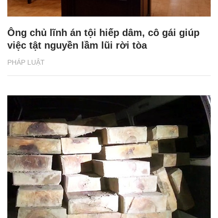
Ông chủ lĩnh án tội hiếp dâm, cô gái giúp
việc tật nguyền lầm lũi rời tòa
PHÁP LUẬT