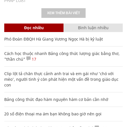
PHÁP LUẬT
XEM THÊM BÀI VIẾT
Đọc nhiều
Bình luận nhiều
Phó Đoàn ĐBQH Hà Giang Vương Ngọc Hà bị kỷ luật
Cách học thuộc nhanh Bảng công thức lượng giác bằng thơ,
"thần chú"
17
Clip lột tả chân thực cảnh anh trai và em gái như 'chó với
mèo', người tinh ý còn phát hiện một vấn đề trong giáo dục
con
Bảng công thức đạo hàm nguyên hàm cơ bản cần nhớ
20 số điện thoại ma ám bạn không bao giờ nên gọi