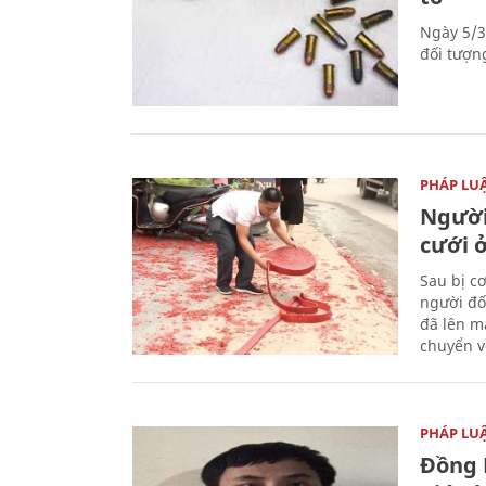
Ngày 5/3
đối tượn
PHÁP LU
Người
cưới ở
Sau bị c
người đố
đã lên m
chuyển v
PHÁP LU
Đồng 