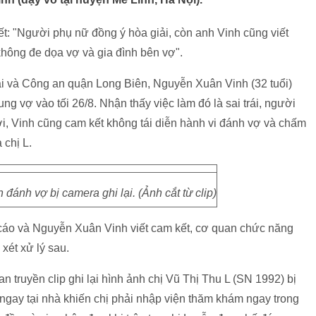
 "Người phụ nữ đồng ý hòa giải, còn anh Vinh cũng viết
không đe dọa vợ và gia đình bên vợ".
i và Công an quận Long Biên, Nguyễn Xuân Vinh (32 tuổi)
g vợ vào tối 26/8. Nhận thấy việc làm đó là sai trái, người
ời, Vinh cũng cam kết không tái diễn hành vi đánh vợ và chấm
 chị L.
ánh vợ bị camera ghi lại. (Ảnh cắt từ clip)
tố cáo và Nguyễn Xuân Vinh viết cam kết, cơ quan chức năng
xét xử lý sau.
an truyền clip ghi lại hình ảnh chị Vũ Thị Thu L (SN 1992) bị
gay tại nhà khiến chị phải nhập viện thăm khám ngay trong