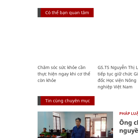
Có thể bạn quan tâm
Chăm sóc sức khỏe cần
GS.TS Nguyễn Thị 
thực hiện ngay khi cơ thể
tiếp tục giữ chức 
còn khỏe
đốc Học viện Nông
nghiệp Việt Nam
Tin cùng chuyên mục
PHÁP LU
Ông ch
nguyền