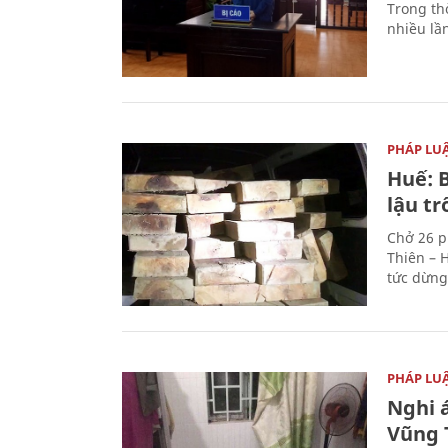
Trong thờ
nhiều lầ
PHÁP LU
Huế: B
lậu t
Chở 26 p
Thiên – 
tức dừng
PHÁP LU
Nghi á
Vũng 