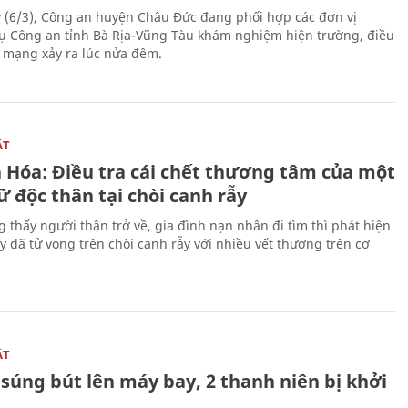
 (6/3), Công an huyện Châu Đức đang phối hợp các đơn vị
ụ Công an tỉnh Bà Rịa-Vũng Tàu khám nghiệm hiện trường, điều
n mạng xảy ra lúc nửa đêm.
ẬT
 Hóa: Điều tra cái chết thương tâm của một
 độc thân tại chòi canh rẫy
g thấy người thân trở về, gia đình nạn nhân đi tìm thì phát hiện
y đã tử vong trên chòi canh rẫy với nhiều vết thương trên cơ
ẬT
súng bút lên máy bay, 2 thanh niên bị khởi