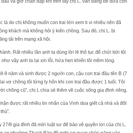
o đầu và giơ chân đạp khi trên tay chị L. vẫn đang bế đứa con
c là do chị không muốn con trai lớn xem ti vi nhiều nên đã
hòng khách mà không hỏi ý kiến chồng. Sau đó, chị L. bị
ng tải trên mạng xã hội.
hành. Rất nhiều lần anh ta dùng lời lẽ thô tục để chửi bới tôi
như vậy anh ta lại xin lỗi, hứa hẹn khiến tôi mềm lòng.
-9 năm và sinh được 2 người con, cậu con trai đầu tên B (7
ai vợ chồng tôi từng ly hôn khi con trai đầu được 1 tuổi. Tôi
i chồng cũ”, chị L chia sẻ thêm về cuộc sống gia đình riêng.
 nhận được rất nhiều tin nhắn của Vinh dọa giết cả nhà và đốt
thù”.
27/8 gia đình đã mời luật sư để bảo vệ quyền lợi của chị L.
ng an phường Thạch Bàn đề nghị cơ quan chức năng vào