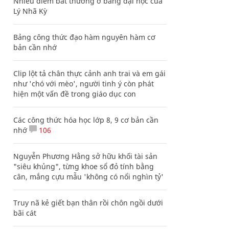
Nhiều điểm bất thường ở bằng đại học của
Lý Nhã Kỳ
Bảng công thức đạo hàm nguyên hàm cơ
bản cần nhớ
Clip lột tả chân thực cảnh anh trai và em gái
như 'chó với mèo', người tinh ý còn phát
hiện một vấn đề trong giáo dục con
Các công thức hóa học lớp 8, 9 cơ bản cần
nhớ
106
Nguyễn Phương Hằng sở hữu khối tài sản
"siêu khủng", từng khoe sổ đỏ tính bằng
cân, mắng cựu mẫu 'không có nổi nghìn tỷ'
Truy nã kẻ giết bạn thân rồi chôn ngồi dưới
bãi cát