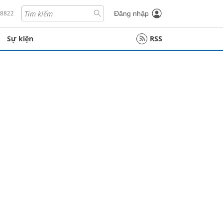
18822
Đăng nhập
Sự kiện
RSS