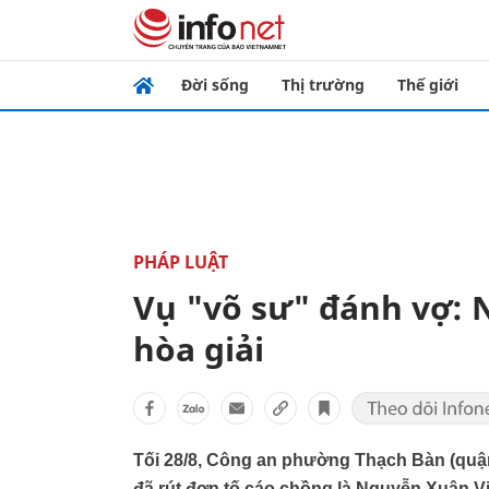
Đời sống
Thị trường
Thế giới
PHÁP LUẬT
Vụ "võ sư" đánh vợ: 
hòa giải
Tối 28/8, Công an phường Thạch Bàn (quận L
đã rút đơn tố cáo chồng là Nguyễn Xuân Vin