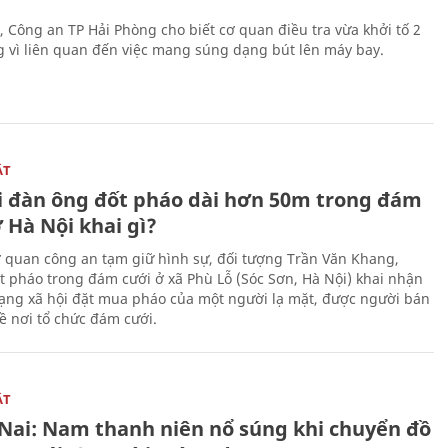
, Công an TP Hải Phòng cho biết cơ quan điều tra vừa khởi tố 2
g vì liên quan đến việc mang súng dạng bút lên máy bay.
ẬT
 đàn ông đốt pháo dài hơn 50m trong đám
 Hà Nội khai gì?
ơ quan công an tạm giữ hình sự, đối tượng Trần Văn Khang,
t pháo trong đám cưới ở xã Phù Lỗ (Sóc Sơn, Hà Nội) khai nhận
ạng xã hội đặt mua pháo của một người lạ mặt, được người bán
ề nơi tổ chức đám cưới.
ẬT
Nai: Nam thanh niên nổ súng khi chuyển đồ