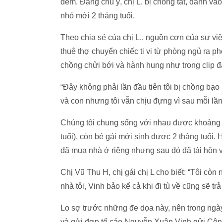
đêm. Đáng chú ý, chị L. bị chồng tát, đánh và
nhỏ mới 2 tháng tuổi.
Theo chia sẻ của chị L., nguồn cơn của sự việ
thuê thợ chuyển chiếc ti vi từ phòng ngủ ra p
chồng chửi bới và hành hung như trong clip đă
“Đây không phải lần đầu tiên tôi bị chồng bạo 
và con nhưng tôi vẫn chịu đựng vì sau mỗi lần 
Chúng tôi chung sống với nhau được khoảng 8
tuổi), còn bé gái mới sinh được 2 tháng tuổi. H
đã mua nhà ở riêng nhưng sau đó đã tái hôn vớ
Chị Vũ Thu H, chị gái chị L cho biết: “Tôi còn
nhà tôi, Vinh bảo kể cả khi đi tù về cũng sẽ trả 
Lo sợ trước những đe dọa này, nên trong ngày 
và gửi đơn tố cáo Nguyễn Xuân Vinh gửi Cô