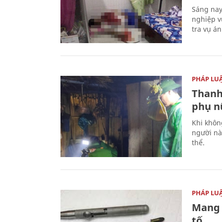
Sáng nay
nghiệp v
tra vụ á
PHÁP LU
Thanh
phụ nữ
Khi khôn
người nà
thể.
PHÁP LU
Mang 
tố