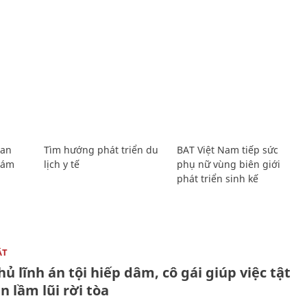
Lan
Tìm hướng phát triển du
BAT Việt Nam tiếp sức
Giám
lịch y tế
phụ nữ vùng biên giới
phát triển sinh kế
ẬT
ủ lĩnh án tội hiếp dâm, cô gái giúp việc tật
 lầm lũi rời tòa