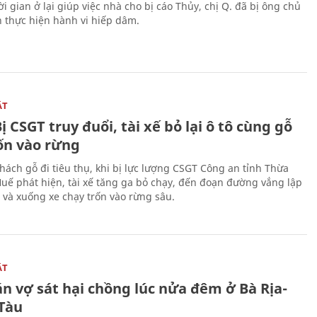
i gian ở lại giúp việc nhà cho bị cáo Thủy, chị Q. đã bị ông chủ
n thực hiện hành vi hiếp dâm.
ẬT
ị CSGT truy đuổi, tài xế bỏ lại ô tô cùng gỗ
rốn vào rừng
hách gỗ đi tiêu thụ, khi bị lực lượng CSGT Công an tỉnh Thừa
Huế phát hiện, tài xế tăng ga bỏ chạy, đến đoạn đường vắng lập
 và xuống xe chạy trốn vào rừng sâu.
ẬT
n vợ sát hại chồng lúc nửa đêm ở Bà Rịa-
Tàu