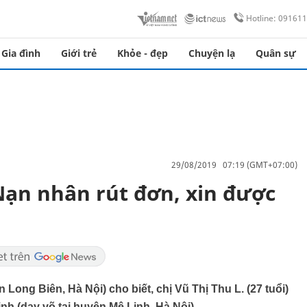
Hotline: 09161
Gia đình
Giới trẻ
Khỏe - đẹp
Chuyện lạ
Quân sự
29/08/2019 07:19 (GMT+07:00)
Nạn nhân rút đơn, xin được
ong Biên, Hà Nội) cho biết, chị Vũ Thị Thu L. (27 tuổi)
h (dạy võ tại huyện Mê Linh, Hà Nội).