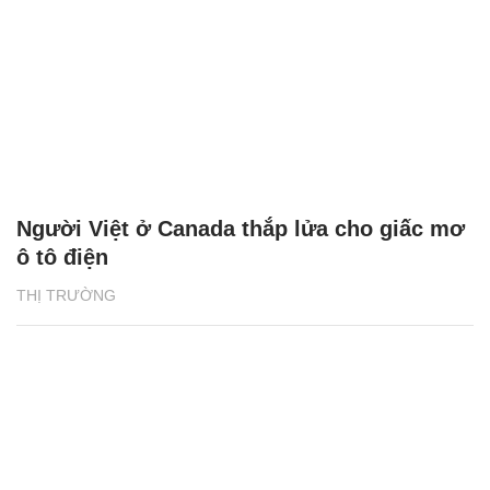
Người Việt ở Canada thắp lửa cho giấc mơ
ô tô điện
THỊ TRƯỜNG