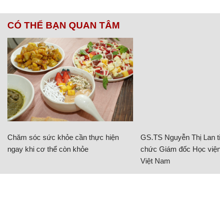
CÓ THỂ BẠN QUAN TÂM
Chăm sóc sức khỏe cần thực hiện
GS.TS Nguyễn Thị Lan ti
ngay khi cơ thể còn khỏe
chức Giám đốc Học viện
Việt Nam