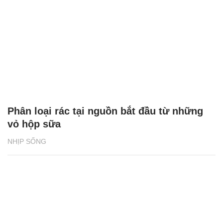
Phân loại rác tại nguồn bắt đầu từ những
vỏ hộp sữa
NHỊP SỐNG