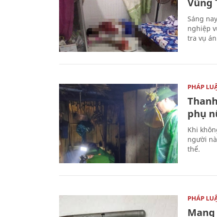
Vũng 
Sáng nay
nghiệp v
tra vụ á
PHÁP LU
Thanh
phụ nữ
Khi khôn
người nà
thể.
PHÁP LU
Mang 