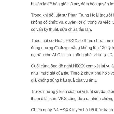
bị cáo là để hóa giải số nợ, đảm báo quyền lợ
Trong khi đó luật sư Phan Trung Hoài (người
không có chức vụ, quyền lợi gì trong vụ việc, v
cố vấn kỹ thuật, sửa chữa tàu lặn.
Theo luật sư Hoài, HĐXX sơ thẩm chưa làm rõ đ
đồng nhưng đã được nâng khống lên 130 tỷ h
nợ xấu cho ALC II chứ không phải vì tư lợi. Do
Cuối cùng ông đề nghị HĐXX xem xét lại vụ án
như: mức giá của tàu Tinro 2 chưa phù hợp vớ
giá không đúng hậu quả của vụ án…
Trước những ý kiến của hai vị luật sư, đại di
tham ô tài sản. VKS cũng đưa ra nhiều chứng
Chiều ngày 7/4 HĐXX tuyên bố kết thúc tranh 