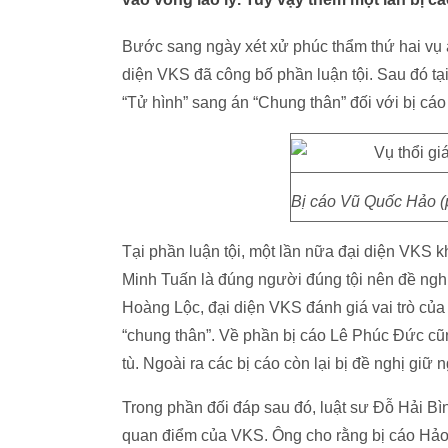
Bước sang ngày xét xử phúc thẩm thứ hai vụ án 
diện VKS đã công bố phần luận tội. Sau đó tạ
“Tử hình” sang án “Chung thân” đối với bị cá
Bị cáo Vũ Quốc Hảo (p
Tại phần luận tội, một lần nữa đại diện VKS 
Minh Tuấn là đúng người đúng tội nên đề nghị 
Hoàng Lộc, đại diện VKS đánh giá vai trò của 
“chung thân”. Về phần bị cáo Lê Phúc Đức c
tù. Ngoài ra các bị cáo còn lại bị đề nghị giữ 
Trong phần đối đáp sau đó, luật sư Đỗ Hải B
quan điểm của VKS. Ông cho rằng bị cáo Hảo 