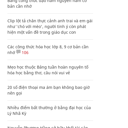
Bảng công thức đạo hàm nguyên hàm cơ
bản cần nhớ
Clip lột tả chân thực cảnh anh trai và em gái
như 'chó với mèo', người tinh ý còn phát
hiện một vấn đề trong giáo dục con
Các công thức hóa học lớp 8, 9 cơ bản cần
nhớ
106
Mẹo học thuộc Bảng tuần hoàn nguyên tố
hóa học bằng thơ, câu nói vui vẻ
20 số điện thoại ma ám bạn không bao giờ
nên gọi
Nhiều điểm bất thường ở bằng đại học của
Lý Nhã Kỳ
Nguyễn Phương Hằng sở hữu khối tài sản