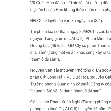
Vũ Quốc Hảo đã gửi lời xin lỗi tới những đồn
một lần bị cáo Hảo không thừa nhận mình phạm
HĐXX sẽ tuyên án vào 8h ngày mai (8/4).
Tại phiên tòa sơ thẩm ngày 26/9/2014, các bị 
nguyên Tổng giám đốc ALC II); Phạm Minh Tuấ
Hoàng Lộc (49 tuổi, TGĐ Cty cổ phần Thẩm địn
ô tài sản” (trong một vụ án khác cùng xảy ra t
"tham ô tài sản").
Nguyễn Văn Tài (nguyên Phó tổng giám đốc AL
phần Cát Long Hải); Vũ Đức Hòa (nguyên Giá
Trưởng phòng Giám định kỹ thuật Công ty cổ 
“chung thân” về tội danh “tham ô tài sản”.
Các bị cáo Phạm Xuân Nghị (Trưởng phòng cho
phòng cho thuê Cty ALC II) bị tuyên 18 năm, 