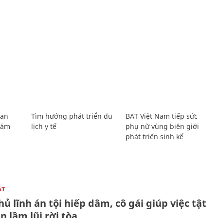
Lan
Tìm hướng phát triển du
BAT Việt Nam tiếp sức
Giám
lịch y tế
phụ nữ vùng biên giới
phát triển sinh kế
ẬT
ủ lĩnh án tội hiếp dâm, cô gái giúp việc tật
 lầm lũi rời tòa