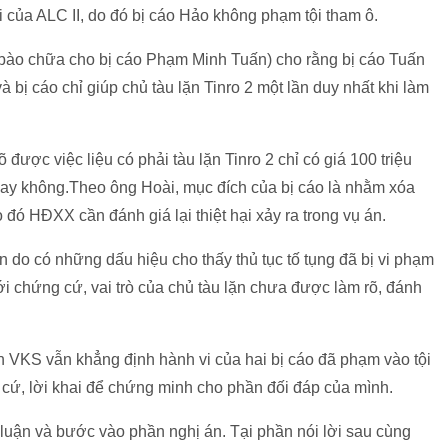
i của ALC II, do đó bị cáo Hảo không phạm tội tham ô.
 bào chữa cho bị cáo Phạm Minh Tuấn) cho rằng bị cáo Tuấn
à bị cáo chỉ giúp chủ tàu lặn Tinro 2 một lần duy nhất khi làm
ược việc liệu có phải tàu lặn Tinro 2 chỉ có giá 100 triệu
ay không.Theo ông Hoài, mục đích của bị cáo là nhằm xóa
 đó HĐXX cần đánh giá lại thiệt hại xảy ra trong vụ án.
 do có những dấu hiệu cho thấy thủ tục tố tụng đã bị vi phạm
i chứng cứ, vai trò của chủ tàu lặn chưa được làm rõ, đánh
ện VKS vẫn khẳng định hành vi của hai bị cáo đã phạm vào tội
 cứ, lời khai để chứng minh cho phần đối đáp của mình.
luận và bước vào phần nghị án. Tại phần nói lời sau cùng