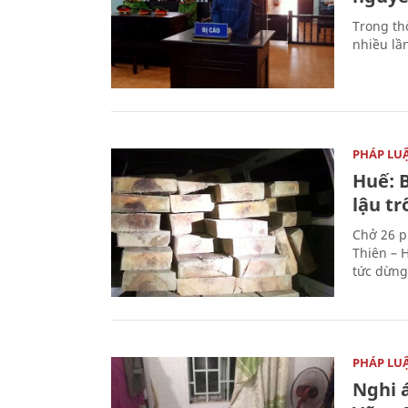
Trong thờ
nhiều lầ
PHÁP LU
Huế: B
lậu t
Chở 26 p
Thiên – 
tức dừng
PHÁP LU
Nghi á