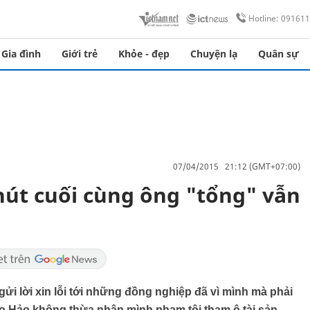
Hotline: 09161
Gia đình
Giới trẻ
Khỏe - đẹp
Chuyện lạ
Quân sự
07/04/2015 21:12 (GMT+07:00)
Phút cuối cùng ông "tổng" vẫn
ửi lời xin lỗi tới những đồng nghiệp đã vì mình mà phải
cáo Hảo không thừa nhận mình phạm tội tham ô tài sản.