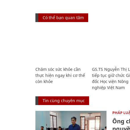
Có thể bạn quan tâm
Chăm sóc sức khỏe cần
GS.TS Nguyễn Thị 
thực hiện ngay khi cơ thể
tiếp tục giữ chức 
còn khỏe
đốc Học viện Nông
nghiệp Việt Nam
Tin cùng chuyên mục
PHÁP LU
Ông ch
nguyền