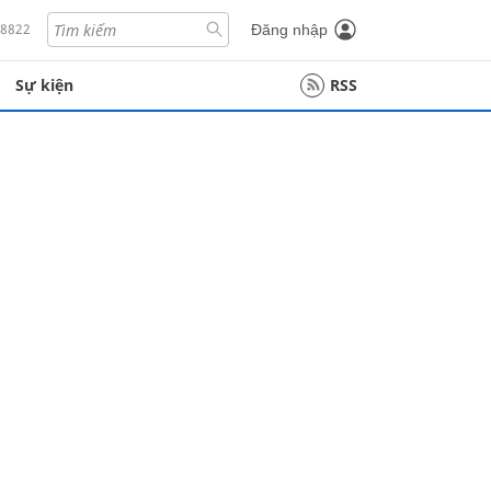
18822
Đăng nhập
Sự kiện
RSS