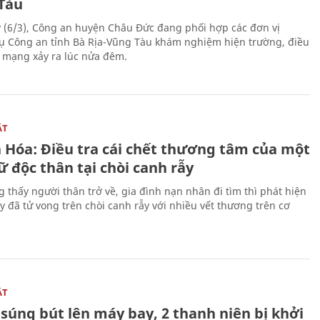
Tàu
 (6/3), Công an huyện Châu Đức đang phối hợp các đơn vị
ụ Công an tỉnh Bà Rịa-Vũng Tàu khám nghiệm hiện trường, điều
n mạng xảy ra lúc nửa đêm.
ẬT
 Hóa: Điều tra cái chết thương tâm của một
 độc thân tại chòi canh rẫy
g thấy người thân trở về, gia đình nạn nhân đi tìm thì phát hiện
y đã tử vong trên chòi canh rẫy với nhiều vết thương trên cơ
ẬT
súng bút lên máy bay, 2 thanh niên bị khởi