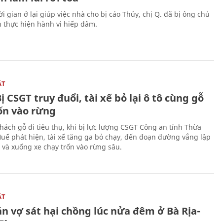
i gian ở lại giúp việc nhà cho bị cáo Thủy, chị Q. đã bị ông chủ
n thực hiện hành vi hiếp dâm.
ẬT
ị CSGT truy đuổi, tài xế bỏ lại ô tô cùng gỗ
rốn vào rừng
hách gỗ đi tiêu thụ, khi bị lực lượng CSGT Công an tỉnh Thừa
Huế phát hiện, tài xế tăng ga bỏ chạy, đến đoạn đường vắng lập
 và xuống xe chạy trốn vào rừng sâu.
ẬT
n vợ sát hại chồng lúc nửa đêm ở Bà Rịa-