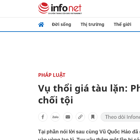
Đời sống
Thị trường
Thế giới
PHÁP LUẬT
Vụ thổi giá tàu lặn: 
chối tội
Tại phần nói lời sau cùng Vũ Quốc Hảo đã g
vào vòng lao lý. Tuy vậy thêm một lần bị 