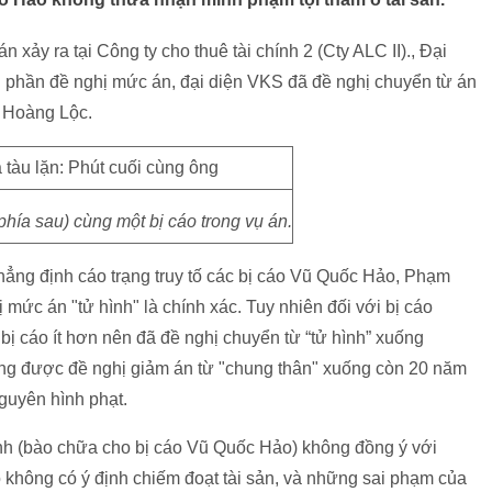
xảy ra tại Công ty cho thuê tài chính 2 (Cty ALC II)., Đại
i phần đề nghị mức án, đại diện VKS đã đề nghị chuyển từ án
o Hoàng Lộc.
hía sau) cùng một bị cáo trong vụ án.
khẳng định cáo trạng truy tố các bị cáo Vũ Quốc Hảo, Phạm
mức án "tử hình" là chính xác. Tuy nhiên đối với bị cáo
bị cáo ít hơn nên đã đề nghị chuyển từ “tử hình” xuống
ũng được đề nghị giảm án từ "chung thân" xuống còn 20 năm
nguyên hình phạt.
ình (bào chữa cho bị cáo Vũ Quốc Hảo) không đồng ý với
không có ý định chiếm đoạt tài sản, và những sai phạm của