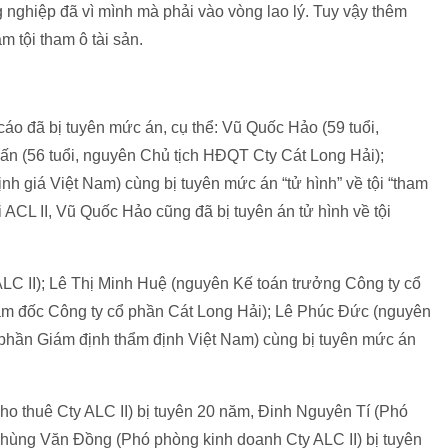
g nghiệp đã vì mình mà phải vào vòng lao lý. Tuy vậy thêm
 tội tham ô tài sản.
cáo đã bị tuyên mức án, cụ thể: Vũ Quốc Hảo (59 tuổi,
n (56 tuổi, nguyên Chủ tịch HĐQT Cty Cát Long Hải);
h giá Việt Nam) cùng bị tuyên mức án “tử hình” về tội “tham
ại ACL II, Vũ Quốc Hảo cũng đã bị tuyên án tử hình về tội
C II); Lê Thị Minh Huệ (nguyên Kế toán trưởng Công ty cổ
m đốc Công ty cổ phần Cát Long Hải); Lê Phúc Đức (nguyên
phần Giám định thẩm định Việt Nam) cùng bị tuyên mức án
 thuê Cty ALC II) bị tuyên 20 năm, Đinh Nguyên Tí (Phó
Phùng Văn Đồng (Phó phòng kinh doanh Cty ALC II) bị tuyên