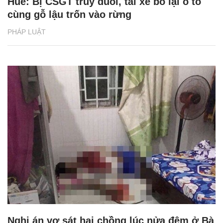
Huế: Bị CSGT truy đuổi, tài xế bỏ lại ô tô
cùng gỗ lậu trốn vào rừng
PHÁP LUẬT
Nghi án vợ sát hại chồng lúc nửa đêm ở Bà