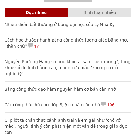
Đọc nhiều
Bình luận nhiều
Nhiều điểm bất thường ở bằng đại học của Lý Nhã Kỳ
Cách học thuộc nhanh Bảng công thức lượng giác bằng thơ,
"thần chú"
17
Nguyễn Phương Hằng sở hữu khối tài sản "siêu khủng", từng
khoe sổ đỏ tính bằng cân, mắng cựu mẫu 'không có nổi
nghìn tỷ'
Bảng công thức đạo hàm nguyên hàm cơ bản cần nhớ
Các công thức hóa học lớp 8, 9 cơ bản cần nhớ
106
Clip lột tả chân thực cảnh anh trai và em gái như 'chó với
mèo', người tinh ý còn phát hiện một vấn đề trong giáo dục
con