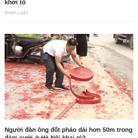
khởi tố
PHÁP LUẬT
Người đàn ông đốt pháo dài hơn 50m trong
đám cưới ở Hà Nội khai gì?