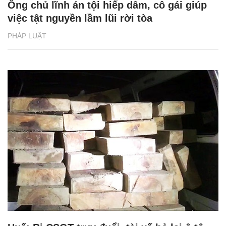
Ông chủ lĩnh án tội hiếp dâm, cô gái giúp
việc tật nguyền lầm lũi rời tòa
PHÁP LUẬT