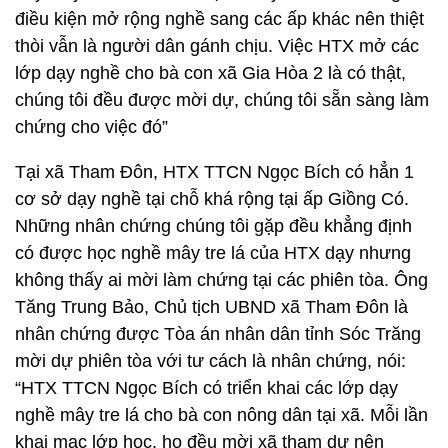
điều kiện mở rộng nghề sang các ấp khác nên thiệt
thòi vẫn là người dân gánh chịu. Việc HTX mở các
lớp dạy nghề cho bà con xã Gia Hòa 2 là có thật,
chúng tôi đều được mời dự, chúng tôi sẵn sàng làm
chứng cho việc đó”
Tại xã Tham Đôn, HTX TTCN Ngọc Bích có hẳn 1
cơ sở dạy nghề tại chỗ khá rộng tại ấp Giồng Có.
Những nhân chứng chúng tôi gặp đều khẳng định
có được học nghề mây tre lá của HTX dạy nhưng
không thấy ai mời làm chứng tại các phiên tòa. Ông
Tăng Trung Bảo, Chủ tịch UBND xã Tham Đôn là
nhân chứng được Tòa án nhân dân tỉnh Sóc Trăng
mời dự phiên tòa với tư cách là nhân chứng, nói:
“HTX TTCN Ngọc Bích có triển khai các lớp dạy
nghề mây tre lá cho bà con nông dân tại xã. Mỗi lần
khai mạc lớp học, họ đều mời xã tham dự nên