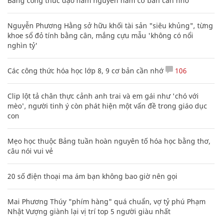
Bảng công thức đạo hàm nguyên hàm cơ bản cần nhớ
Nguyễn Phương Hằng sở hữu khối tài sản "siêu khủng", từng
khoe sổ đỏ tính bằng cân, mắng cựu mẫu 'không có nổi
nghìn tỷ'
Các công thức hóa học lớp 8, 9 cơ bản cần nhớ
106
Clip lột tả chân thực cảnh anh trai và em gái như 'chó với
mèo', người tinh ý còn phát hiện một vấn đề trong giáo dục
con
Mẹo học thuộc Bảng tuần hoàn nguyên tố hóa học bằng thơ,
câu nói vui vẻ
20 số điện thoại ma ám bạn không bao giờ nên gọi
Mai Phương Thúy "phím hàng" quá chuẩn, vợ tỷ phú Phạm
Nhật Vượng giành lại vị trí top 5 người giàu nhất