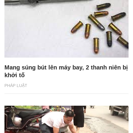
Mang súng bút lên máy bay, 2 thanh niên bị
khởi tố
PHÁP LUẬT