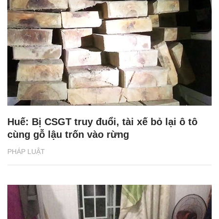
Huế: Bị CSGT truy đuổi, tài xế bỏ lại ô tô
cùng gỗ lậu trốn vào rừng
PHÁP LUẬT