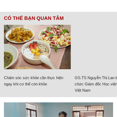
CÓ THỂ BẠN QUAN TÂM
Chăm sóc sức khỏe cần thực hiện
GS.TS Nguyễn Thị Lan ti
ngay khi cơ thể còn khỏe
chức Giám đốc Học viện
Việt Nam