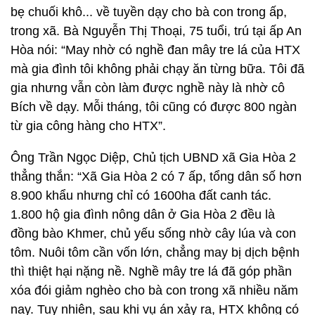
bẹ chuối khô... về tuyền dạy cho bà con trong ấp,
trong xã. Bà Nguyễn Thị Thoại, 75 tuổi, trú tại ấp An
Hòa nói: “May nhờ có nghề đan mây tre lá của HTX
mà gia đình tôi không phải chạy ăn từng bữa. Tôi đã
gia nhưng vẫn còn làm được nghề này là nhờ cô
Bích về dạy. Mỗi tháng, tôi cũng có được 800 ngàn
từ gia công hàng cho HTX”.
Ông Trần Ngọc Diệp, Chủ tịch UBND xã Gia Hòa 2
thẳng thắn: “Xã Gia Hòa 2 có 7 ấp, tổng dân số hơn
8.900 khẩu nhưng chỉ có 1600ha đất canh tác.
1.800 hộ gia đình nông dân ở Gia Hòa 2 đều là
đồng bào Khmer, chủ yếu sống nhờ cây lúa và con
tôm. Nuôi tôm cần vốn lớn, chẳng may bị dịch bệnh
thì thiệt hại nặng nề. Nghề mây tre lá đã góp phần
xóa đói giảm nghèo cho bà con trong xã nhiều năm
nay. Tuy nhiên, sau khi vụ án xảy ra, HTX không có