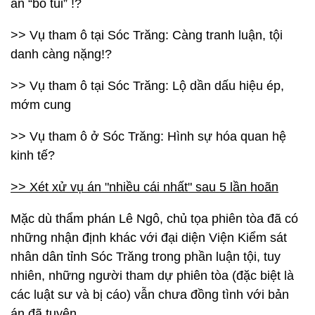
án “bỏ túi” !?
>> Vụ tham ô tại Sóc Trăng: Càng tranh luận, tội
danh càng nặng!?
>> Vụ tham ô tại Sóc Trăng: Lộ dần dấu hiệu ép,
mớm cung
>> Vụ tham ô ở Sóc Trăng: Hình sự hóa quan hệ
kinh tế?
>>
Xét xử vụ án "nhiều cái nhất" sau 5 lần hoãn
Mặc dù thẩm phán Lê Ngô, chủ tọa phiên tòa đã có
những nhận định khác với đại diện Viện Kiểm sát
nhân dân tỉnh Sóc Trăng trong phần luận tội, tuy
nhiên, những người tham dự phiên tòa (đặc biệt là
các luật sư và bị cáo) vẫn chưa đồng tình với bản
án đã tuyên.