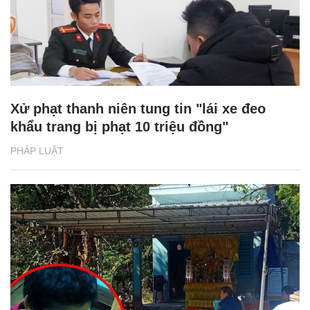
Xử phạt thanh niên tung tin "lái xe đeo
khẩu trang bị phạt 10 triệu đồng"
PHÁP LUẬT