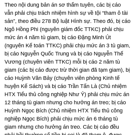
Theo nội dung bản án sơ thẩm tuyên, các bị cáo
vẫn phải chịu trách nhiệm hình sự về tội “tham ô tài
sản”, theo điều 278 Bộ luật Hình sự. Theo đó, bị cáo
Ngô Hồng Phi (nguyên giám đốc TTKC) phải chịu
mức án 4 năm tù giam, bị cáo Đặng Minh Út
(nguyên Kế toán TTKC) phải chịu mức án 3 tù giam,
bị cáo Nguyễn Quốc Trung và bị cáo Nguyễn Thế
Vương (chuyên viên TTKC) mỗi bị cáo 2 năm tù
giam (các bị cáo được trừ thời gian đã tạm giam), bị
cáo Huỳnh Văn Bảy (chuyên viên phòng Kinh tế
huyện Kế Sách) và bị cáo Trần Tấn Là (Chủ nhiệm
HTX Tiểu thủ công nghiệp Như Ý) phải chịu mức án
12 tháng tù giam nhưng cho hưởng án treo; bị cáo
Huỳnh Ngọc Bích (Chủ nhiệm HTX Tiểu thủ công
nghiệp Ngọc Bích) phải chịu mức án 6 tháng tù
giam nhưng cho hưởng án treo. Các bị cáo đều