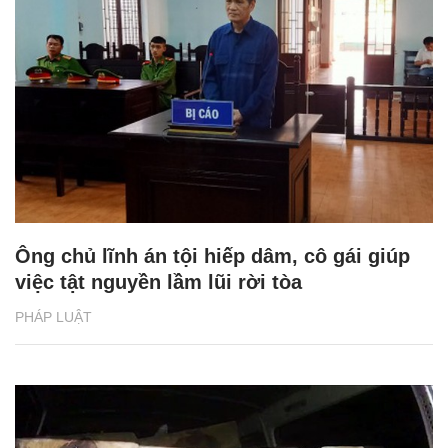
Ông chủ lĩnh án tội hiếp dâm, cô gái giúp
việc tật nguyền lầm lũi rời tòa
PHÁP LUẬT