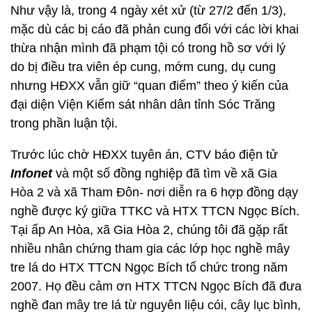
Như vậy là, trong 4 ngày xét xử (từ 27/2 đến 1/3),
mặc dù các bị cáo đã phản cung đối với các lời khai
thừa nhận mình đã phạm tội có trong hồ sơ với lý
do bị điều tra viên ép cung, mớm cung, dụ cung
nhưng HĐXX vẫn giữ “quan điểm” theo ý kiến của
đại diện Viện Kiểm sát nhân dân tỉnh Sóc Trăng
trong phần luận tội.
Trước lúc chờ HĐXX tuyên án, CTV báo điện tử
Infonet
và một số đồng nghiệp đã tìm về xã Gia
Hòa 2 và xã Tham Đôn- nơi diễn ra 6 hợp đồng dạy
nghề được ký giữa TTKC và HTX TTCN Ngọc Bích.
Tại ấp An Hòa, xã Gia Hòa 2, chúng tôi đã gặp rất
nhiều nhân chứng tham gia các lớp học nghề mây
tre lá do HTX TTCN Ngọc Bích tổ chức trong năm
2007. Họ đều cảm ơn HTX TTCN Ngọc Bích đã đưa
nghề đan mây tre lá từ nguyên liệu cói, cây lục bình,