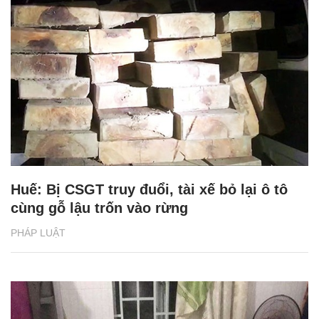
Huế: Bị CSGT truy đuổi, tài xế bỏ lại ô tô
cùng gỗ lậu trốn vào rừng
PHÁP LUẬT