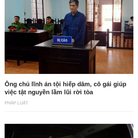
Ông chủ lĩnh án tội hiếp dâm, cô gái giúp
việc tật nguyền lầm lũi rời tòa
PHÁP LUẬT