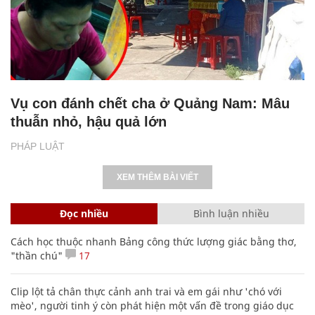
Vụ con đánh chết cha ở Quảng Nam: Mâu
thuẫn nhỏ, hậu quả lớn
PHÁP LUẬT
XEM THÊM BÀI VIẾT
Đọc nhiều
Bình luận nhiều
Cách học thuộc nhanh Bảng công thức lượng giác bằng thơ,
"thần chú"
17
Clip lột tả chân thực cảnh anh trai và em gái như 'chó với
mèo', người tinh ý còn phát hiện một vấn đề trong giáo dục