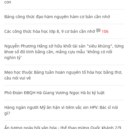
con
Bảng công thức đạo hàm nguyên hàm cơ bản cần nhớ
Các công thức hóa học lớp 8, 9 cơ bản cần nhớ
106
Nguyễn Phương Hằng sở hữu khối tài sản "siêu khủng", từng
khoe sổ đỏ tính bằng cân, mắng cựu mẫu 'không có nổi
nghìn tỷ'
Mẹo học thuộc Bảng tuần hoàn nguyên tố hóa học bằng thơ,
câu nói vui vẻ
Phó Đoàn ĐBQH Hà Giang Vương Ngọc Hà bị kỷ luật
Hàng ngàn người Mỹ ân hận vì tiêm vắc xin HPV: Bác sĩ nói
gì?
Ấn tượng ngày hội văn hóa - thể thao mừng Quốc khánh 2/9