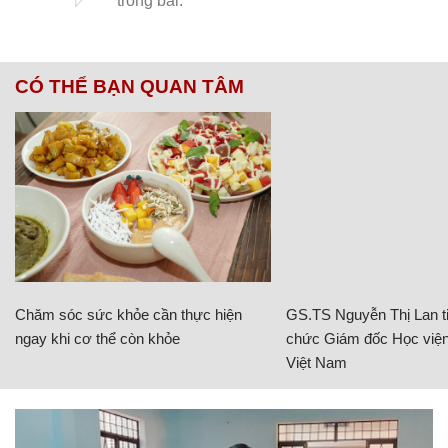
CÓ THỂ BẠN QUAN TÂM
Chăm sóc sức khỏe cần thực hiện
GS.TS Nguyễn Thị Lan ti
ngay khi cơ thể còn khỏe
chức Giám đốc Học viện
Việt Nam