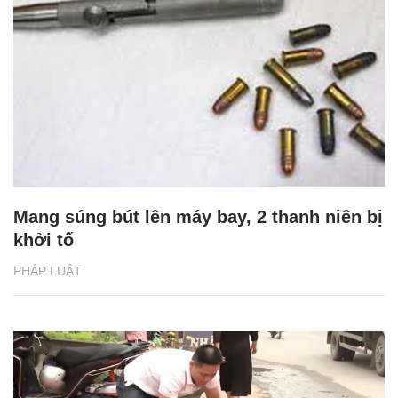
Mang súng bút lên máy bay, 2 thanh niên bị
khởi tố
PHÁP LUẬT