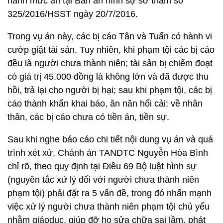
hành mức án tại Bản án hình sự sơ thẩm số
325/2016/HSST ngày 20/7/2016.
Trong vụ án này, các bị cáo Tân và Tuấn có hành vi
cướp giật tài sản. Tuy nhiên, khi phạm tội các bị cáo
đều là người chưa thành niên; tài sản bị chiếm đoạt
có giá trị 45.000 đồng là không lớn và đã được thu
hồi, trả lại cho người bị hại; sau khi phạm tội, các bị
cáo thành khẩn khai báo, ăn năn hối cải; về nhân
thân, các bị cáo chưa có tiền án, tiền sự.
Sau khi nghe báo cáo chi tiết nội dung vụ án và quá
trình xét xử, Chánh án TANDTC Nguyễn Hòa Bình
chỉ rõ, theo quy định tại Điều 69 Bộ luật hình sự
(nguyên tắc xử lý đối với người chưa thành niên
phạm tội) phải đặt ra 5 vấn đề, trong đó nhấn mạnh
việc xử lý người chưa thành niên phạm tội chủ yếu
nhằm giáodục, giúp đỡ họ sửa chữa sai lầm, phát