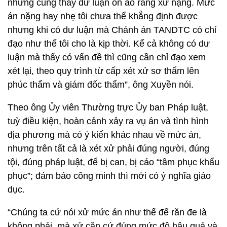
nhưng cũng thấy dư luận ồn ào rằng xử nặng. Mức
án nặng hay nhẹ tôi chưa thể khẳng định được
nhưng khi có dư luận mà Chánh án TANDTC có chỉ
đạo như thế tôi cho là kịp thời. Kể cả không có dư
luận mà thấy có vấn đề thì cũng cần chỉ đạo xem
xét lại, theo quy trình từ cấp xét xử sơ thẩm lên
phúc thẩm và giám đốc thẩm”, ông Xuyền nói.
Theo ông Ủy viên Thường trực Ủy ban Pháp luật,
tuỳ điều kiện, hoàn cảnh xảy ra vụ án và tình hình
địa phương mà có ý kiến khác nhau về mức án,
nhưng trên tất cả là xét xử phải đúng người, đúng
tội, đúng pháp luật, để bị can, bị cáo “tâm phục khẩu
phục”; đảm bảo công minh thì mới có ý nghĩa giáo
dục.
“Chúng ta cứ nói xử mức án như thế để răn đe là
không phải, mà xử căn cứ đúng mức độ hậu quả và