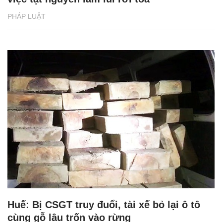
PHÁP LUẬT
Huế: Bị CSGT truy đuổi, tài xế bỏ lại ô tô
cùng gỗ lậu trốn vào rừng