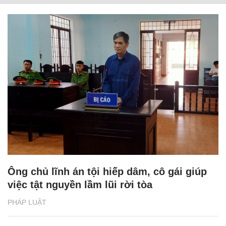
Ông chủ lĩnh án tội hiếp dâm, cô gái giúp
việc tật nguyền lầm lũi rời tòa
PHÁP LUẬT