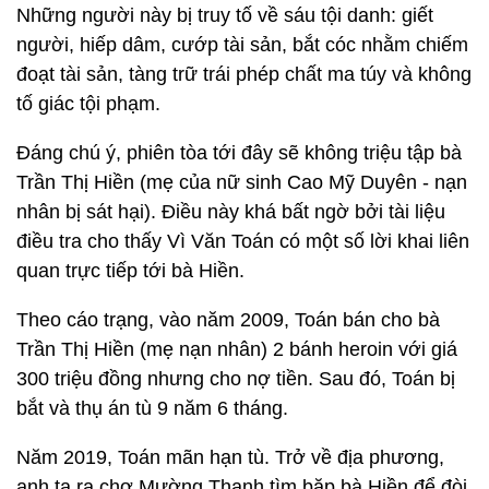
Những người này bị truy tố về sáu tội danh: giết
người, hiếp dâm, cướp tài sản, bắt cóc nhằm chiếm
đoạt tài sản, tàng trữ trái phép chất ma túy và không
tố giác tội phạm.
Đáng chú ý, phiên tòa tới đây sẽ không triệu tập bà
Trần Thị Hiền (mẹ của nữ sinh Cao Mỹ Duyên - nạn
nhân bị sát hại). Điều này khá bất ngờ bởi tài liệu
điều tra cho thấy Vì Văn Toán có một số lời khai liên
quan trực tiếp tới bà Hiền.
Theo cáo trạng, vào năm 2009, Toán bán cho bà
Trần Thị Hiền (mẹ nạn nhân) 2 bánh heroin với giá
300 triệu đồng nhưng cho nợ tiền. Sau đó, Toán bị
bắt và thụ án tù 9 năm 6 tháng.
Năm 2019, Toán mãn hạn tù. Trở về địa phương,
anh ta ra chợ Mường Thanh tìm bặp bà Hiền để đòi