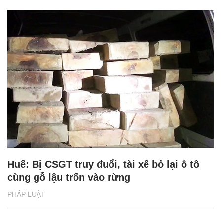
Huế: Bị CSGT truy đuổi, tài xế bỏ lại ô tô
cùng gỗ lậu trốn vào rừng
PHÁP LUẬT