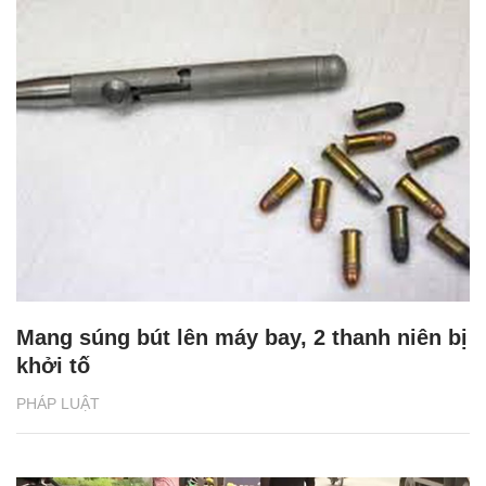
Mang súng bút lên máy bay, 2 thanh niên bị
khởi tố
PHÁP LUẬT