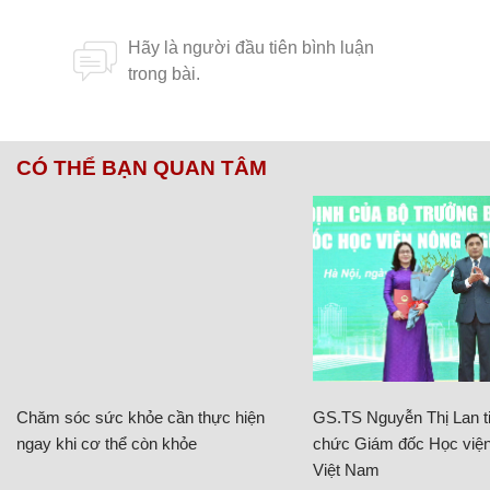
CÓ THỂ BẠN QUAN TÂM
Chăm sóc sức khỏe cần thực hiện
GS.TS Nguyễn Thị Lan ti
ngay khi cơ thể còn khỏe
chức Giám đốc Học viện
Việt Nam