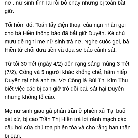
nơi, nữ sinh tỉnh lại rồi bỏ chạy nhưng bị toán bắt
giữ.
Tối hôm đó, Toán lấy điện thoại của nạn nhân gọi
cho bà Hiền thông báo đã bắt giữ Duyên. Kẻ chủ
mưu đề nghị mẹ nữ sinh trả nợ. Nghe cuộc gọi, bà
Hiền từ chối đưa tiền và dọa sẽ báo cảnh sát.
Từ tối 30 Tết (ngày 4/2) đến rạng sáng mùng 3 Tết
(7/2), Công và 5 người khác khống chế, hãm hiếp
Duyên tại nhà anh ta. Vợ Công là Bùi Thị Kim Thu
biết việc các bị can giở trò đồi bại, sát hại Duyên
nhưng không tố cáo.
Mẹ nữ sinh giao gà phân trần ở phiên xử Tại buổi
xét xử, bị cáo Trần Thị Hiền trả lời rành mạch các
câu hỏi của chủ tọa phiên tòa và cho rằng bản thân
bị oan.