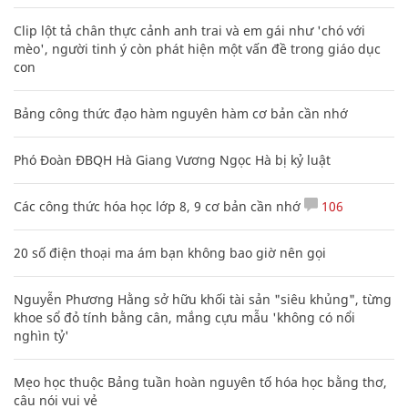
Clip lột tả chân thực cảnh anh trai và em gái như 'chó với
mèo', người tinh ý còn phát hiện một vấn đề trong giáo dục
con
Bảng công thức đạo hàm nguyên hàm cơ bản cần nhớ
Phó Đoàn ĐBQH Hà Giang Vương Ngọc Hà bị kỷ luật
Các công thức hóa học lớp 8, 9 cơ bản cần nhớ
106
20 số điện thoại ma ám bạn không bao giờ nên gọi
Nguyễn Phương Hằng sở hữu khối tài sản "siêu khủng", từng
khoe sổ đỏ tính bằng cân, mắng cựu mẫu 'không có nổi
nghìn tỷ'
Mẹo học thuộc Bảng tuần hoàn nguyên tố hóa học bằng thơ,
câu nói vui vẻ