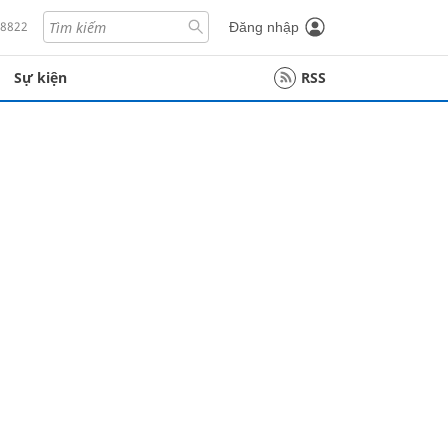
18822
Đăng nhập
Sự kiện
RSS