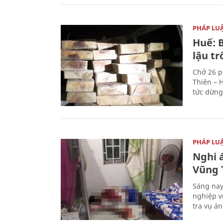
PHÁP LU
Huế: B
lậu t
Chở 26 p
Thiên – 
tức dừng
PHÁP LU
Nghi á
Vũng 
Sáng nay
nghiệp v
tra vụ á