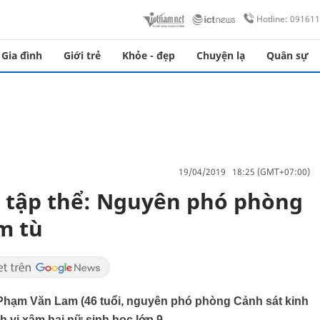
Hotline: 09161
Gia đình
Giới trẻ
Khỏe - đẹp
Chuyện lạ
Quân sự
19/04/2019 18:25 (GMT+07:00)
i tập thể: Nguyên phó phòng
m tù
 Phạm Văn Lam (46 tuổi, nguyên phó phòng Cảnh sát kinh
h vi xâm hại nữ sinh học lớp 9.