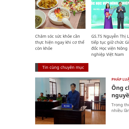
Chăm sóc sức khỏe cần
GS.TS Nguyễn Thị 
thực hiện ngay khi cơ thể
tiếp tục giữ chức 
còn khỏe
đốc Học viện Nông
nghiệp Việt Nam
Tin cùng chuyên mục
PHÁP LU
Ông ch
nguyền
Trong thờ
nhiều lầ