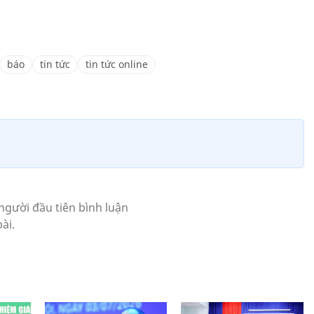
báo
tin tức
tin tức online