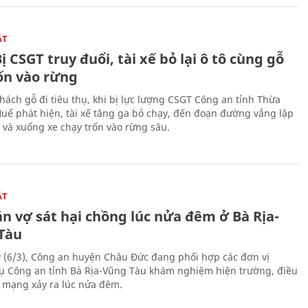
ẬT
ị CSGT truy đuổi, tài xế bỏ lại ô tô cùng gỗ
rốn vào rừng
hách gỗ đi tiêu thụ, khi bị lực lượng CSGT Công an tỉnh Thừa
Huế phát hiện, tài xế tăng ga bỏ chạy, đến đoạn đường vắng lập
 và xuống xe chạy trốn vào rừng sâu.
ẬT
n vợ sát hại chồng lúc nửa đêm ở Bà Rịa-
Tàu
 (6/3), Công an huyện Châu Đức đang phối hợp các đơn vị
ụ Công an tỉnh Bà Rịa-Vũng Tàu khám nghiệm hiện trường, điều
n mạng xảy ra lúc nửa đêm.