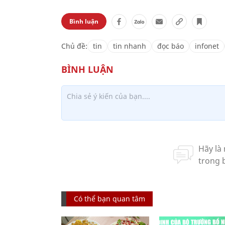
Bình luận
Chủ đề:
tin
tin nhanh
đọc báo
infonet
Có thể bạn quan tâm