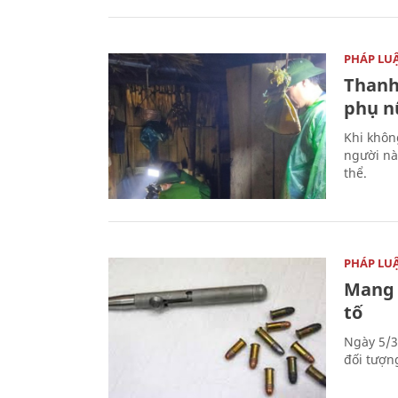
PHÁP LU
Thanh
phụ nữ
Khi khôn
người nà
thể.
PHÁP LU
Mang 
tố
Ngày 5/3
đối tượn