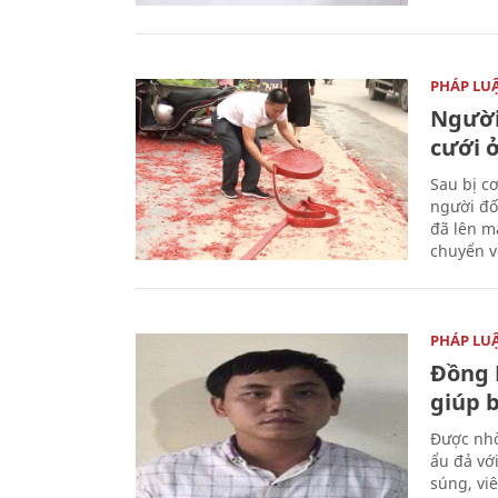
PHÁP LU
Người
cưới ở
Sau bị c
người đố
đã lên m
chuyển v
PHÁP LU
Đồng 
giúp 
Được nhờ
ẩu đả vớ
súng, vi