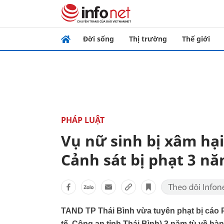
Đời sống
Thị trường
Thế giới
PHÁP LUẬT
Vụ nữ sinh bị xâm hạ
Cảnh sát bị phạt 3 nă
TAND TP Thái Bình vừa tuyên phạt bị cáo
tế, Công an tỉnh Thái Bình) 3 năm tù về hàn