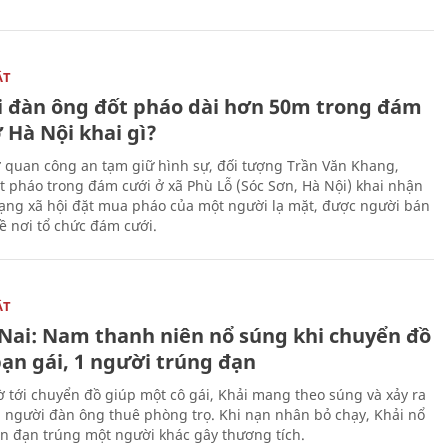
ẬT
 đàn ông đốt pháo dài hơn 50m trong đám
 Hà Nội khai gì?
ơ quan công an tạm giữ hình sự, đối tượng Trần Văn Khang,
t pháo trong đám cưới ở xã Phù Lỗ (Sóc Sơn, Hà Nội) khai nhận
ạng xã hội đặt mua pháo của một người lạ mặt, được người bán
ề nơi tổ chức đám cưới.
ẬT
Nai: Nam thanh niên nổ súng khi chuyển đồ
bạn gái, 1 người trúng đạn
 tới chuyển đồ giúp một cô gái, Khải mang theo súng và xảy ra
i người đàn ông thuê phòng trọ. Khi nạn nhân bỏ chạy, Khải nổ
ên đạn trúng một người khác gây thương tích.