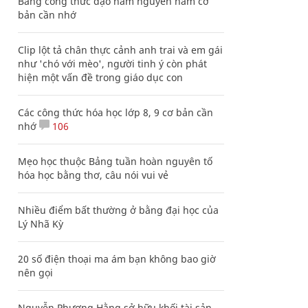
Bảng công thức đạo hàm nguyên hàm cơ
bản cần nhớ
Clip lột tả chân thực cảnh anh trai và em gái
như 'chó với mèo', người tinh ý còn phát
hiện một vấn đề trong giáo dục con
Các công thức hóa học lớp 8, 9 cơ bản cần
nhớ
106
Mẹo học thuộc Bảng tuần hoàn nguyên tố
hóa học bằng thơ, câu nói vui vẻ
Nhiều điểm bất thường ở bằng đại học của
Lý Nhã Kỳ
20 số điện thoại ma ám bạn không bao giờ
nên gọi
Nguyễn Phương Hằng sở hữu khối tài sản