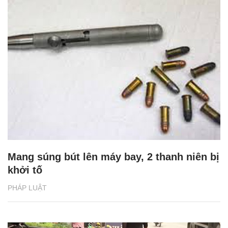
Mang súng bút lên máy bay, 2 thanh niên bị
khởi tố
PHÁP LUẬT