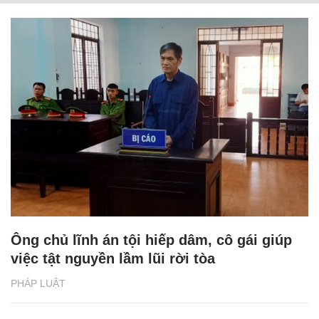
Ông chủ lĩnh án tội hiếp dâm, cô gái giúp
việc tật nguyền lầm lũi rời tòa
PHÁP LUẬT