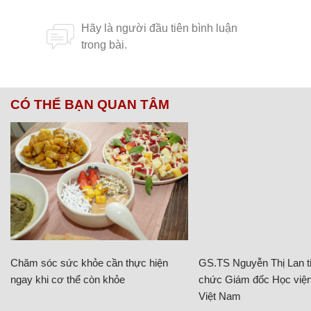
CÓ THỂ BẠN QUAN TÂM
Chăm sóc sức khỏe cần thực hiện
GS.TS Nguyễn Thị Lan ti
ngay khi cơ thể còn khỏe
chức Giám đốc Học viện
Việt Nam