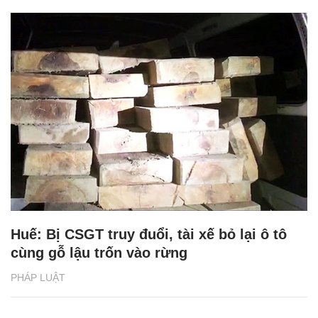
Huế: Bị CSGT truy đuổi, tài xế bỏ lại ô tô
cùng gỗ lậu trốn vào rừng
PHÁP LUẬT