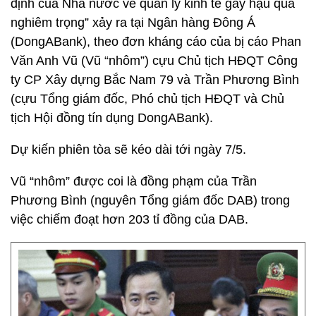
định của Nhà nước về quản lý kinh tế gây hậu quả
nghiêm trọng” xảy ra tại Ngân hàng Đông Á
(DongABank), theo đơn kháng cáo của bị cáo Phan
Văn Anh Vũ (Vũ “nhôm”) cựu Chủ tịch HĐQT Công
ty CP Xây dựng Bắc Nam 79 và Trần Phương Bình
(cựu Tổng giám đốc, Phó chủ tịch HĐQT và Chủ
tịch Hội đồng tín dụng DongABank).
Dự kiến phiên tòa sẽ kéo dài tới ngày 7/5.
Vũ “nhôm” được coi là đồng phạm của Trần
Phương Bình (nguyên Tổng giám đốc DAB) trong
việc chiếm đoạt hơn 203 tỉ đồng của DAB.