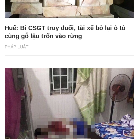
Huế: Bị CSGT truy đuổi, tài xế bỏ lại ô tô
cùng gỗ lậu trốn vào rừng
PHÁP LUẬT