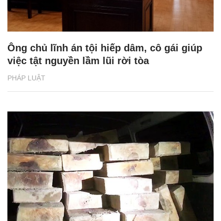
Ông chủ lĩnh án tội hiếp dâm, cô gái giúp
việc tật nguyền lầm lũi rời tòa
PHÁP LUẬT