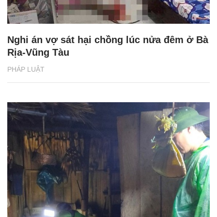
Nghi án vợ sát hại chồng lúc nửa đêm ở Bà
Rịa-Vũng Tàu
PHÁP LUẬT