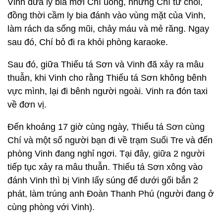
Vinh đưa ly bia mời Chí uống, nhưng Chí từ chối,
đồng thời cầm ly bia đánh vào vùng mặt của Vinh,
làm rách da sống mũi, chảy máu và mẻ răng. Ngay
sau đó, Chí bỏ đi ra khỏi phòng karaoke.
Sau đó, giữa Thiếu tá Sơn và Vinh đã xảy ra mâu
thuẫn, khi Vinh cho rằng Thiếu tá Sơn không bênh
vực mình, lại đi bênh người ngoài. Vinh ra đón taxi
về đơn vị.
Đến khoảng 17 giờ cùng ngày, Thiếu tá Sơn cùng
Chí và một số người bạn đi về trạm Suối Tre và đến
phòng Vinh đang nghỉ ngơi. Tại đây, giữa 2 người
tiếp tục xảy ra mâu thuẫn. Thiếu tá Sơn xông vào
đánh Vinh thì bị Vinh lấy súng để dưới gối bắn 2
phát, làm trúng anh Đoàn Thanh Phú (người đang ở
cùng phòng với Vinh).