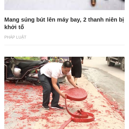
Mang súng bút lên máy bay, 2 thanh niên bị
khởi tố
PHÁP LUẬT