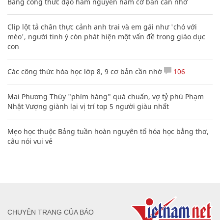
Bảng công thức đạo hàm nguyên hàm cơ bản cần nhớ
Clip lột tả chân thực cảnh anh trai và em gái như 'chó với
mèo', người tinh ý còn phát hiện một vấn đề trong giáo dục
con
Các công thức hóa học lớp 8, 9 cơ bản cần nhớ
106
Mai Phương Thúy "phím hàng" quá chuẩn, vợ tỷ phú Phạm
Nhật Vượng giành lại vị trí top 5 người giàu nhất
Mẹo học thuộc Bảng tuần hoàn nguyên tố hóa học bằng thơ,
câu nói vui vẻ
CHUYÊN TRANG CỦA BÁO