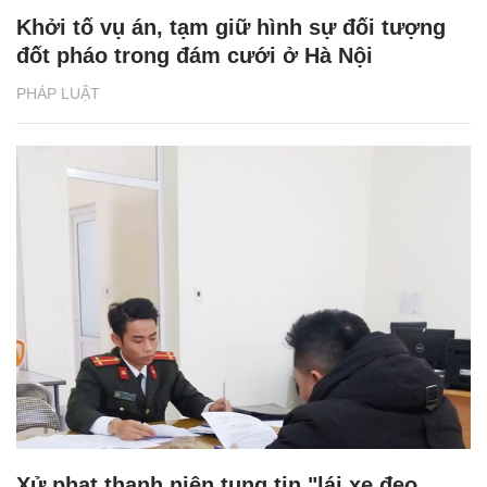
Khởi tố vụ án, tạm giữ hình sự đối tượng
đốt pháo trong đám cưới ở Hà Nội
PHÁP LUẬT
Xử phạt thanh niên tung tin "lái xe đeo