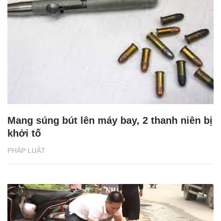
Mang súng bút lên máy bay, 2 thanh niên bị
khởi tố
PHÁP LUẬT