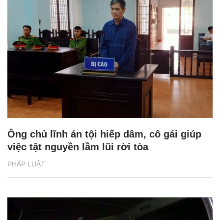
Ông chủ lĩnh án tội hiếp dâm, cô gái giúp
việc tật nguyền lầm lũi rời tòa
PHÁP LUẬT