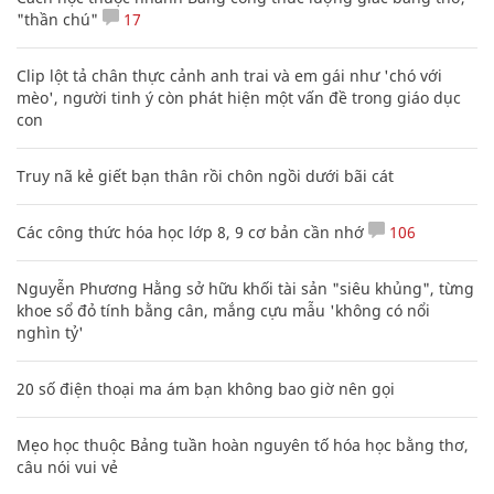
"thần chú"
17
Clip lột tả chân thực cảnh anh trai và em gái như 'chó với
mèo', người tinh ý còn phát hiện một vấn đề trong giáo dục
con
Truy nã kẻ giết bạn thân rồi chôn ngồi dưới bãi cát
Các công thức hóa học lớp 8, 9 cơ bản cần nhớ
106
Nguyễn Phương Hằng sở hữu khối tài sản "siêu khủng", từng
khoe sổ đỏ tính bằng cân, mắng cựu mẫu 'không có nổi
nghìn tỷ'
20 số điện thoại ma ám bạn không bao giờ nên gọi
Mẹo học thuộc Bảng tuần hoàn nguyên tố hóa học bằng thơ,
câu nói vui vẻ