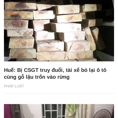
Huế: Bị CSGT truy đuổi, tài xế bỏ lại ô tô
cùng gỗ lậu trốn vào rừng
PHÁP LUẬT