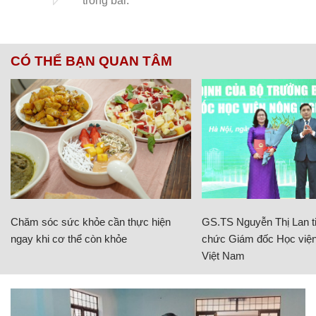
CÓ THỂ BẠN QUAN TÂM
Chăm sóc sức khỏe cần thực hiện
GS.TS Nguyễn Thị Lan ti
ngay khi cơ thể còn khỏe
chức Giám đốc Học viện
Việt Nam