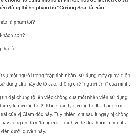
iệu đồng thì họ phạm tội “Cưỡng đoạt tài sản”.
nào là phạm tội?
i khách sạn?
tha tôi'
ít vụ một người trong “cặp tình nhân” sử dụng máy quay, điện
 sử dụng clip này để tố cáo, khống chế “người tình” của mình.
g tin đại chúng rộ lên việc chồng của một nhân viên sử dụng
tâm y tế đường bộ 2, Khu quản lý đường bộ II – Tổng cục
rái của vị Giám đốc này. Tuy nhiên, chỉ sau ít ngày bị chồng
c này cũng có đơn “tố ngược” hành vi đe dọa buộc mình phải
 viên dưới quyền này.