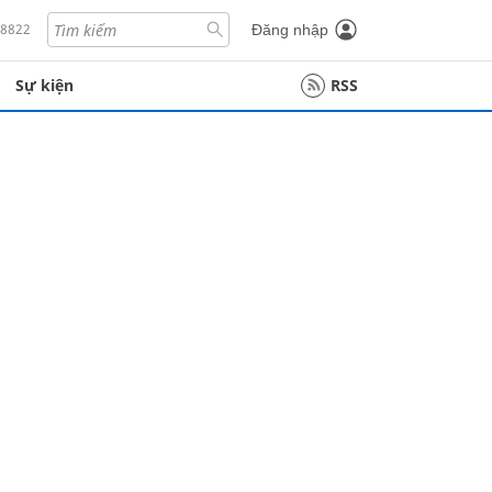
18822
Đăng nhập
Sự kiện
RSS