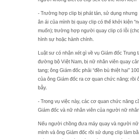
- Trường hợp clip bị phát tán, sử dụng nhưng k
ân ái của mình bị quay clip có thể khởi kiện “
muốn); trường hợp người quay clip có lỗi (cho
hình sự hoặc hành chính.
Luật sư có nhận xét gì về vụ Giám đốc Trung 
đường bộ Việt Nam, bị nữ nhân viên quay cản
tang; ông Giám đốc phải “đền bù thiệt hại” 10
của ông Giám đốc ra cơ quan chức năng; rồi ô
bẫy.
- Trong vụ việc này, các cơ quan chức năng c
Giám đốc và nữ nhân viên của người nữ nhân
Nếu người chồng đưa máy quay và người nữ n
mình và ông Giám đốc rồi sử dụng clip làm bằ