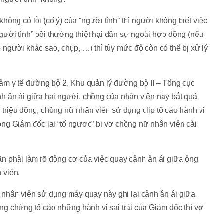
hông có lỗi (cố ý) của “người tình” thì người không biết việc
người tình” bồi thường thiệt hại dân sự ngoài hợp đồng (nếu
 người khác sao, chụp, …) thì tùy mức độ còn có thể bị xử lý
tâm y tế đường bộ 2, Khu quản lý đường bộ II – Tổng cục
h ân ái giữa hai người, chồng của nhân viên này bắt quả
0 triệu đồng; chồng nữ nhân viên sử dụng clip tố cáo hành vi
ng Giám đốc lại “tố ngược” bị vợ chồng nữ nhân viên cài
ần phải làm rõ động cơ của việc quay cảnh ân ái giữa ông
 viên.
hân viên sử dụng máy quay này ghi lại cảnh ân ái giữa
ng chứng tố cáo những hành vi sai trái của Giám đốc thì vợ