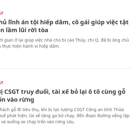
ẬT
ủ lĩnh án tội hiếp dâm, cô gái giúp việc tật
 lầm lũi rời tòa
i gian ở lại giúp việc nhà cho bị cáo Thủy, chị Q. đã bị ông chủ
n thực hiện hành vi hiếp dâm.
ẬT
ị CSGT truy đuổi, tài xế bỏ lại ô tô cùng gỗ
rốn vào rừng
hách gỗ đi tiêu thụ, khi bị lực lượng CSGT Công an tỉnh Thừa
Huế phát hiện, tài xế tăng ga bỏ chạy, đến đoạn đường vắng lập
 và xuống xe chạy trốn vào rừng sâu.