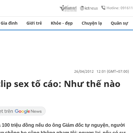
Hotline: 09161
Gia đình
Giới trẻ
Khỏe - đẹp
Chuyện lạ
Quân sự
26/04/2012 12:01 (GMT+07:00)
lip sex tố cáo: Như thế nào
 100 triệu đồng nếu do ông Giám đốc tự nguyện, người
vợ chồng họ cũng không phạm tội; ngược lại, nếu có sự