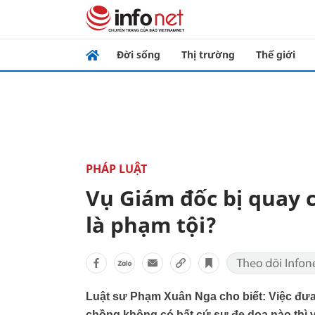
Đời sống
Thị trường
Thế giới
PHÁP LUẬT
Vụ Giám đốc bị quay c
là phạm tội?
Luật sư Phạm Xuân Nga cho biết: Việc đưa
chồng không có bất cứ sự đe dọa nào thì 