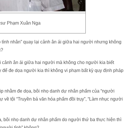
 sư Phạm Xuân Nga
p tình nhân” quay lại cảnh ân ái giữa hai người nhưng không
g?
ại cảnh ân ái giữa hai người mà không cho người kia biết
 để đe dọa người kia thì không vi phạm bất kỳ quy định pháp
lip nhằm đe dọa, bôi nhọ danh dự nhân phẩm của “người
h sự về tội “Truyền bá văn hóa phẩm đồi trụy”, “Làm nhục người
a, bôi nhọ danh dự nhân phẩm do người thứ ba thực hiện thì
 “người tình” không?