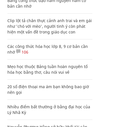
Bảng công thức đạo hàm nguyên hàm cơ
bản cần nhớ
Clip lột tả chân thực cảnh anh trai và em gái
như 'chó với mèo', người tinh ý còn phát
hiện một vấn đề trong giáo dục con
Các công thức hóa học lớp 8, 9 cơ bản cần
nhớ
106
Mẹo học thuộc Bảng tuần hoàn nguyên tố
hóa học bằng thơ, câu nói vui vẻ
20 số điện thoại ma ám bạn không bao giờ
nên gọi
Nhiều điểm bất thường ở bằng đại học của
Lý Nhã Kỳ
Nguyễn Phương Hằng sở hữu khối tài sản