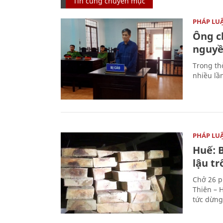
Tin cùng chuyên mục
PHÁP LU
Ông ch
nguyền
Trong thờ
nhiều lầ
PHÁP LU
Huế: B
lậu t
Chở 26 p
Thiên – 
tức dừng