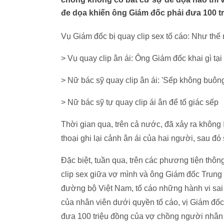
đe dọa khiến ông Giám đốc phải đưa 100 tr
Vụ Giám đốc bị quay clip sex tố cáo: Như thế 
> Vụ quay clip ân ái: Ông Giám đốc khai gì tạ
> Nữ bác sỹ quay clip ân ái: 'Sếp không buông 
> Nữ bác sỹ tự quay clip ái ân để tố giác sếp
Thời gian qua, trên cả nước, đã xảy ra không 
thoại ghi lại cảnh ân ái của hai người, sau đó
Đặc biệt, tuần qua, trên các phương tiện thôn
clip sex giữa vợ mình và ông Giám đốc Trung 
đường bộ Việt Nam, tố cáo những hành vi sai t
của nhân viên dưới quyền tố cáo, vị Giám đố
đưa 100 triệu đồng của vợ chồng người nhân