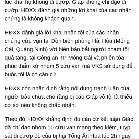
lúc khai họ không đi cướp, Giáp không chỉ đạo đi
cướp. HĐXX đánh giá những lời khai của các nhân
chứng là không khách quan.
HĐXX đánh giá lời khai nhận tội của các nhân
chứng cửu vạn tại Đồn biên phòng Hải Hòa (Móng
Cái, Quảng Ninh) với biên bản bắt người phạm tội
quả tang, tại Công an TP Móng Cái và phiên tòa
phúc thẩm xử nhóm 5 cửu vạn mà VKS sử dụng để
buộc tội là có căn cứ.
HĐXX còn nhận định rằng nội dung tranh luận của
người bào chữa cho rằng bị cáo Giáp vô tội là thiếu
cơ sở nên không chấp nhận.
Theo đó, HĐXX khẳng định đủ căn cứ kết luận Giáp
đã chỉ đạo nhóm 10 cửu vạn mang theo kiếm, tuýp
sắt đi cướp đò của bị hại Tống Ân Hoa lúc 2h ngày