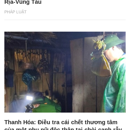
Rịa-Vũng Tàu
PHÁP LUẬT
Thanh Hóa: Điều tra cái chết thương tâm
của một phụ nữ độc thân tại chòi canh rẫy