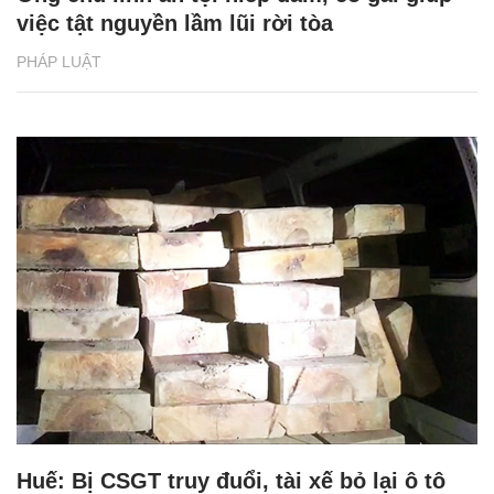
việc tật nguyền lầm lũi rời tòa
PHÁP LUẬT
Huế: Bị CSGT truy đuổi, tài xế bỏ lại ô tô