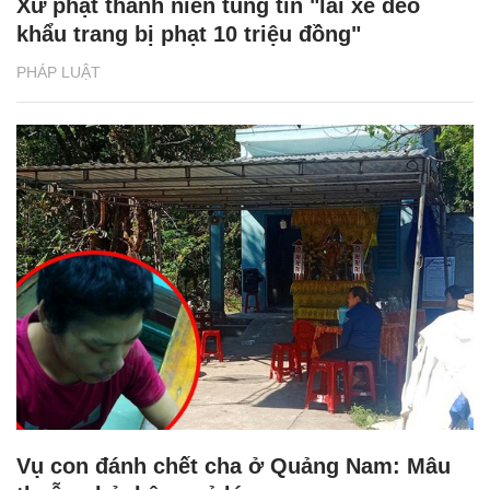
Xử phạt thanh niên tung tin "lái xe đeo
khẩu trang bị phạt 10 triệu đồng"
PHÁP LUẬT
Vụ con đánh chết cha ở Quảng Nam: Mâu