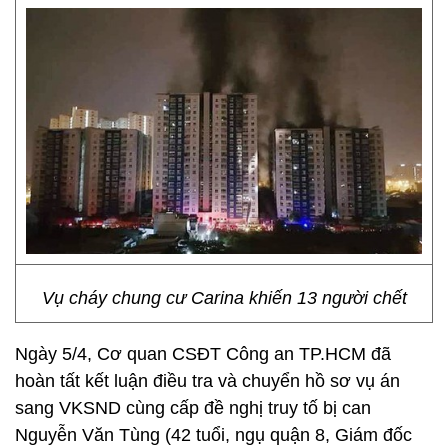
Vụ cháy chung cư Carina khiến 13 người chết
Ngày 5/4, Cơ quan CSĐT Công an TP.HCM đã
hoàn tất kết luận điều tra và chuyển hồ sơ vụ án
sang VKSND cùng cấp đề nghị truy tố bị can
Nguyễn Văn Tùng (42 tuổi, ngụ quận 8, Giám đốc