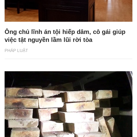
Ông chủ lĩnh án tội hiếp dâm, cô gái giúp
việc tật nguyền lầm lũi rời tòa
PHÁP LUẬT