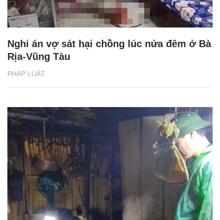
Nghi án vợ sát hại chồng lúc nửa đêm ở Bà
Rịa-Vũng Tàu
PHÁP LUẬT