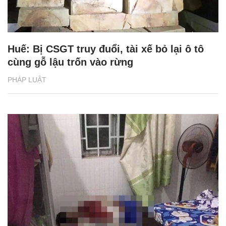
Huế: Bị CSGT truy đuổi, tài xế bỏ lại ô tô
cùng gỗ lậu trốn vào rừng
PHÁP LUẬT