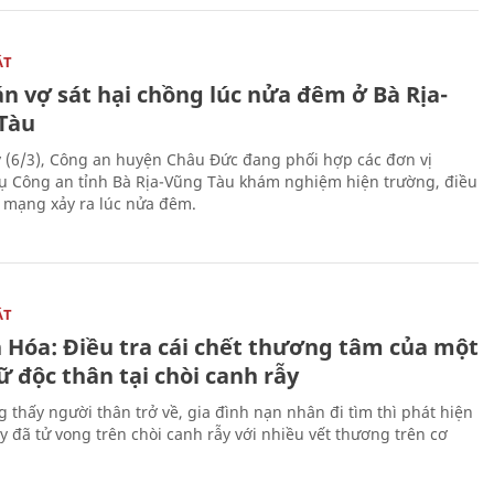
ẬT
n vợ sát hại chồng lúc nửa đêm ở Bà Rịa-
Tàu
 (6/3), Công an huyện Châu Đức đang phối hợp các đơn vị
ụ Công an tỉnh Bà Rịa-Vũng Tàu khám nghiệm hiện trường, điều
n mạng xảy ra lúc nửa đêm.
ẬT
 Hóa: Điều tra cái chết thương tâm của một
 độc thân tại chòi canh rẫy
g thấy người thân trở về, gia đình nạn nhân đi tìm thì phát hiện
y đã tử vong trên chòi canh rẫy với nhiều vết thương trên cơ