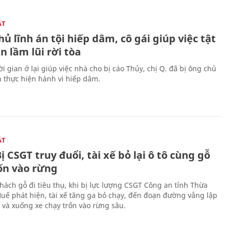
ẬT
ủ lĩnh án tội hiếp dâm, cô gái giúp việc tật
 lầm lũi rời tòa
i gian ở lại giúp việc nhà cho bị cáo Thủy, chị Q. đã bị ông chủ
n thực hiện hành vi hiếp dâm.
ẬT
ị CSGT truy đuổi, tài xế bỏ lại ô tô cùng gỗ
rốn vào rừng
hách gỗ đi tiêu thụ, khi bị lực lượng CSGT Công an tỉnh Thừa
Huế phát hiện, tài xế tăng ga bỏ chạy, đến đoạn đường vắng lập
 và xuống xe chạy trốn vào rừng sâu.