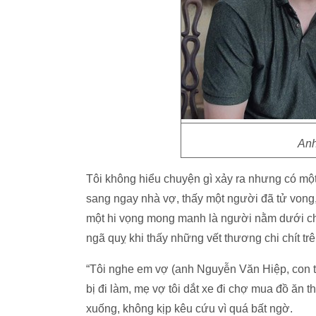
Anh
Tôi không hiểu chuyện gì xảy ra nhưng có một
sang ngay nhà vợ, thấy một người đã tử vong, n
một hi vọng mong manh là người nằm dưới chiế
ngã quỵ khi thấy những vết thương chi chít trê
“Tôi nghe em vợ (anh Nguyễn Văn Hiệp, con tra
bị đi làm, mẹ vợ tôi dắt xe đi chợ mua đồ ăn 
xuống, không kịp kêu cứu vì quá bất ngờ.