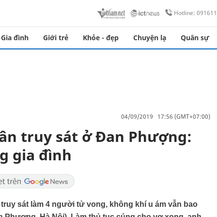
Hotline: 09161
Gia đình
Giới trẻ
Khỏe - đẹp
Chuyện lạ
Quân sự
04/09/2019 17:56 (GMT+07:00)
hân truy sát ở Đan Phượng:
g gia đình
ị truy sát làm 4 người tử vong, không khí u ám vẫn bao
n Phượng, Hà Nội). Làm thủ tục cúng cho vợ xong, anh