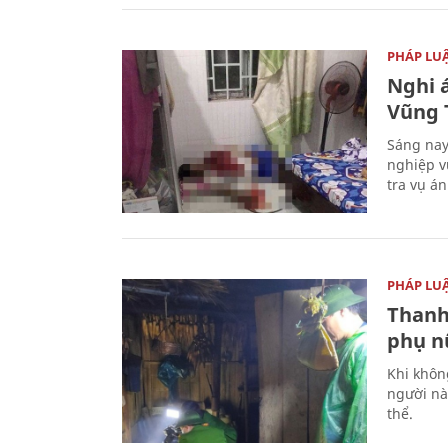
PHÁP LU
Nghi á
Vũng 
Sáng nay
nghiệp v
tra vụ á
PHÁP LU
Thanh
phụ nữ
Khi khôn
người nà
thể.