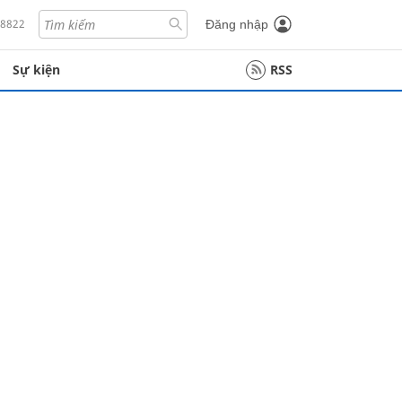
18822
Đăng nhập
Sự kiện
RSS