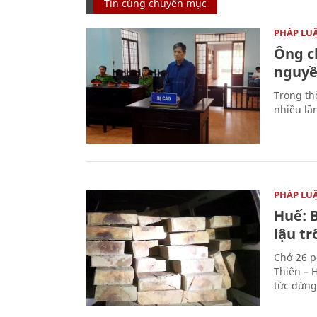
Tin cùng chuyên mục
PHÁP LU
Ông ch
nguyền
Trong thờ
nhiều lầ
PHÁP LU
Huế: B
lậu t
Chở 26 p
Thiên – 
tức dừng