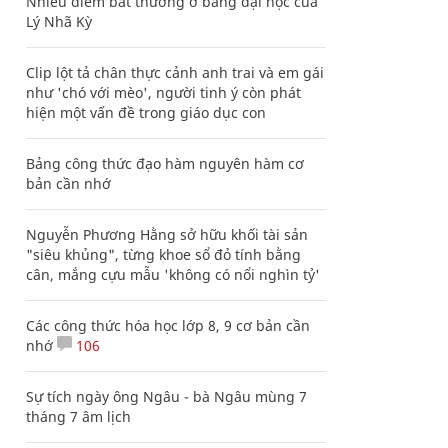
Nhiều điểm bất thường ở bằng đại học của
Lý Nhã Kỳ
Clip lột tả chân thực cảnh anh trai và em gái
như 'chó với mèo', người tinh ý còn phát
hiện một vấn đề trong giáo dục con
Bảng công thức đạo hàm nguyên hàm cơ
bản cần nhớ
Nguyễn Phương Hằng sở hữu khối tài sản
"siêu khủng", từng khoe sổ đỏ tính bằng
cân, mắng cựu mẫu 'không có nổi nghìn tỷ'
Các công thức hóa học lớp 8, 9 cơ bản cần
nhớ
106
Sự tích ngày ông Ngâu - bà Ngâu mùng 7
tháng 7 âm lịch