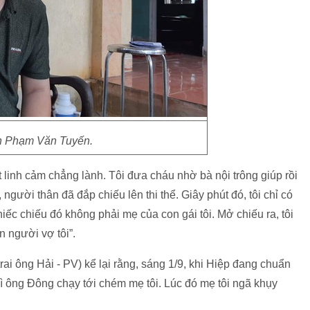
 Phạm Văn Tuyến.
 linh cảm chẳng lành. Tôi đưa cháu nhờ bà nội trông giúp rồi
gười thân đã đắp chiếu lên thi thể. Giây phút đó, tôi chỉ có
c chiếu đó không phải mẹ của con gái tôi. Mở chiếu ra, tôi
n người vợ tôi”.
i ông Hải - PV) kể lại rằng, sáng 1/9, khi Hiệp đang chuẩn
thì ông Đông chạy tới chém mẹ tôi. Lúc đó mẹ tôi ngã khụy