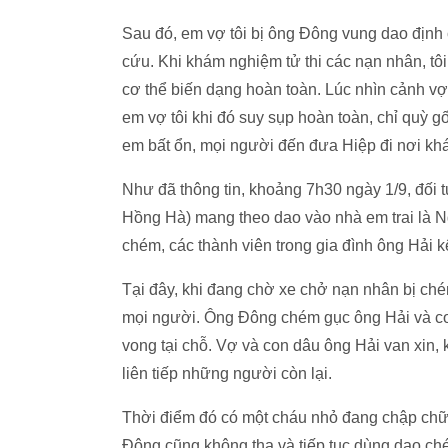
Sau đó, em vợ tôi bị ông Đông vung dao định
cứu. Khi khám nghiệm tử thi các nạn nhân, tôi
cơ thể biến dạng hoàn toàn. Lúc nhìn cảnh vợ 
em vợ tôi khi đó suy sụp hoàn toàn, chỉ quỳ gố
em bất ổn, mọi người đến đưa Hiệp đi nơi khá
Như đã thông tin, khoảng 7h30 ngày 1/9, đối
Hồng Hà) mang theo dao vào nhà em trai là N
chém, các thành viên trong gia đình ông Hải 
Tại đây, khi đang chờ xe chở nạn nhân bị ch
mọi người. Ông Đông chém gục ông Hải và con
vong tại chỗ. Vợ và con dâu ông Hải van xi
liên tiếp những người còn lại.
Thời điểm đó có một cháu nhỏ đang chập chữn
Đông cũng không tha và tiếp tục dùng dao c