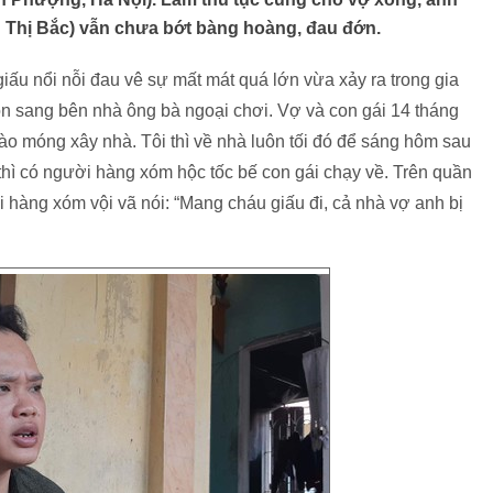
Thị Bắc) vẫn chưa bớt bàng hoàng, đau đớn.
ấu nổi nỗi đau vê sự mất mát quá lớn vừa xảy ra trong gia
con sang bên nhà ông bà ngoại chơi. Vợ và con gái 14 tháng
ào móng xây nhà. Tôi thì về nhà luôn tối đó để sáng hôm sau
 thì có người hàng xóm hộc tốc bế con gái chạy về. Trên quần
i hàng xóm vội vã nói: “Mang cháu giấu đi, cả nhà vợ anh bị