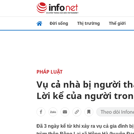
Đời sống
Thị trường
Thế giới
PHÁP LUẬT
Vụ cả nhà bị người t
Lời kể của người tron
Đã 3 ngày kể từ khi xảy ra vụ cả gia đình b
trùm thôn Bồng Lai xã Hồng Hà (huyện Đa