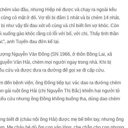
 chém vào đầu, nhưng Hiệp né được và chạy ra ngoài kêu
 cũng có mặt ở đó. Vợ tôi bị đâm 1 nhát và bị chém 14 nhát,
bị như vậy tôi đau xót vô cùng và chỉ biết ôm vợ khóc. Còn
i xuống gào khóc rằng có lỗi với bố, với chị. Thấy tinh thần
c”, anh Tuyến đau đớn kể lại.
 tượng Nguyễn Văn Đông (SN 1966, ở thôn Bồng Lai, xã
guyễn Văn Hải, chém mọi người ngay trong nhà. Khi bị
kêu cứu và được đưa ra đường để gọi xe đi cấp cứu.
ém đến bệnh viện, ông Đông tiếp tục vác dao ra đường chém
 gái ruột ông Hải (chị Nguyễn Thị Bắc) khiến hai người tử
n, kêu cứu nhưng ông Đông không buông tha, dùng dao chém
g biết đi (cháu nội ông Hải) được mẹ bế trên tay, nhưng ông
hém. Mẹ cháu bé dù ôm con vào lòng, che chắn cho con nhưng