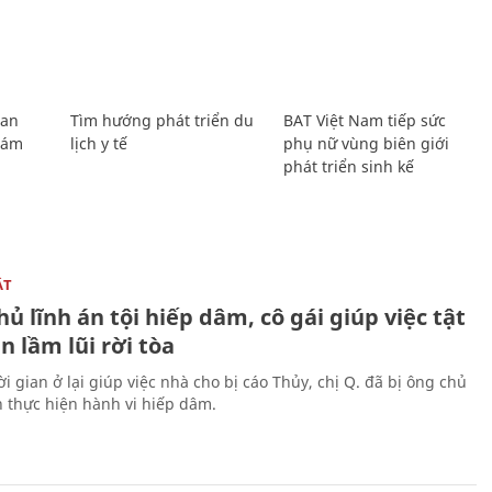
Lan
Tìm hướng phát triển du
BAT Việt Nam tiếp sức
Giám
lịch y tế
phụ nữ vùng biên giới
phát triển sinh kế
ẬT
ủ lĩnh án tội hiếp dâm, cô gái giúp việc tật
 lầm lũi rời tòa
i gian ở lại giúp việc nhà cho bị cáo Thủy, chị Q. đã bị ông chủ
n thực hiện hành vi hiếp dâm.