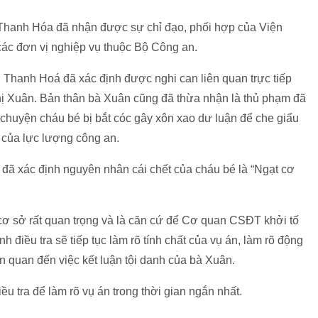
 Thanh Hóa đã nhận được sự chỉ đạo, phối hợp của Viện
ác đơn vị nghiệp vụ thuộc Bộ Công an.
Thanh Hoá đã xác định được nghi can liên quan trực tiếp
hị Xuân. Bản thân bà Xuân cũng đã thừa nhận là thủ phạm đã
 chuyện cháu bé bị bắt cóc gây xôn xao dư luận để che giấu
 của lực lượng công an.
tra đã xác định nguyên nhân cái chết của cháu bé là “Ngạt cơ
ơ sở rất quan trọng và là căn cứ để Cơ quan CSĐT khởi tố
nh điều tra sẽ tiếp tục làm rõ tính chất của vụ án, làm rõ động
ên quan đến việc kết luận tội danh của bà Xuân.
iều tra để làm rõ vụ án trong thời gian ngắn nhất.