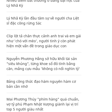
Nhiều điểm bất thường ở bằng đại học của
Lý Nhã Kỳ
Lý Nhã Kỳ lần đầu tâm sự về người cha Liệt
sĩ đặc công rừng Sác
Clip lột tả chân thực cảnh anh trai và em gái
như 'chó với mèo', người tinh ý còn phát
hiện một vấn đề trong giáo dục con
Nguyễn Phương Hằng sở hữu khối tài sản
"siêu khủng", từng khoe sổ đỏ tính bằng
cân, mắng cựu mẫu 'không có nổi nghìn tỷ'
Bảng công thức đạo hàm nguyên hàm cơ
bản cần nhớ
Mai Phương Thúy "phím hàng" quá chuẩn,
vợ tỷ phú Phạm Nhật Vượng giành lại vị trí
top 5 người giàu nhất