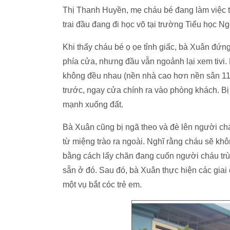
Thị Thanh Huyền, mẹ cháu bé đang làm việc 
trai đầu đang đi học võ tại trường Tiểu học
Khi thấy cháu bé ọ ọe tỉnh giấc, bà Xuân đứng
phía cửa, nhưng đầu vẫn ngoảnh lại xem tivi.
không đều nhau (nền nhà cao hơn nền sân 11
trước, ngay cửa chính ra vào phòng khách. Bị
mạnh xuống đất.
Bà Xuân cũng bị ngã theo và đè lên người cháu
từ miệng trào ra ngoài. Nghĩ rằng cháu sẽ kh
bằng cách lấy chăn đang cuốn người cháu trùm 
sẵn ở đó. Sau đó, bà Xuân thực hiện các giai 
một vụ bắt cóc trẻ em.