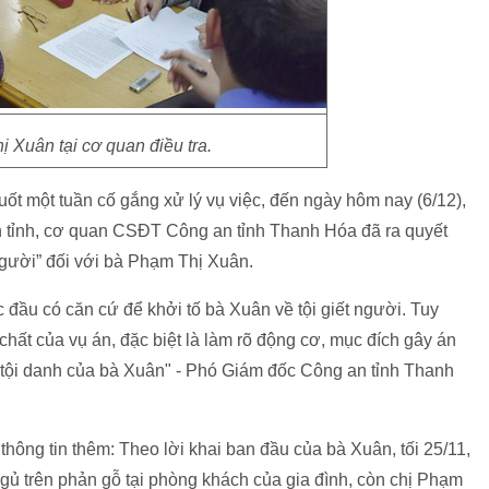
 Xuân tại cơ quan điều tra.
t một tuần cố gắng xử lý vụ việc, đến ngày hôm nay (6/12),
ân tỉnh, cơ quan CSĐT Công an tỉnh Thanh Hóa đã ra quyết
t người” đối với bà Phạm Thị Xuân.
 đầu có căn cứ để khởi tố bà Xuân về tội giết người. Tuy
nh chất của vụ án, đặc biệt là làm rõ động cơ, mục đích gây án
ận tội danh của bà Xuân" - Phó Giám đốc Công an tỉnh Thanh
hông tin thêm: Theo lời khai ban đầu của bà Xuân, tối 25/11,
ủ trên phản gỗ tại phòng khách của gia đình, còn chị Phạm