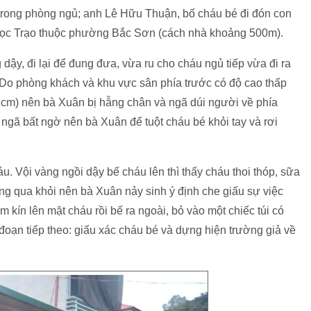
trong phòng ngủ; anh Lê Hữu Thuận, bố cháu bé đi đón con
 Ngọc Trạo thuộc phường Bắc Sơn (cách nhà khoảng 500m).
 dậy, đi lại để đung đưa, vừa ru cho cháu ngủ tiếp vừa đi ra
 Do phòng khách và khu vực sân phía trước có độ cao thấp
cm) nên bà Xuân bị hẫng chân và ngã dúi người về phía
 ngã bất ngờ nên bà Xuân để tuột cháu bé khỏi tay và rơi
. Vội vàng ngồi dậy bế cháu lên thì thấy cháu thoi thóp, sữa
ông qua khỏi nên bà Xuân nảy sinh ý định che giấu sự việc
kín lên mặt cháu rồi bế ra ngoài, bỏ vào một chiếc túi có
đoạn tiếp theo: giấu xác cháu bé và dựng hiện trường giả về