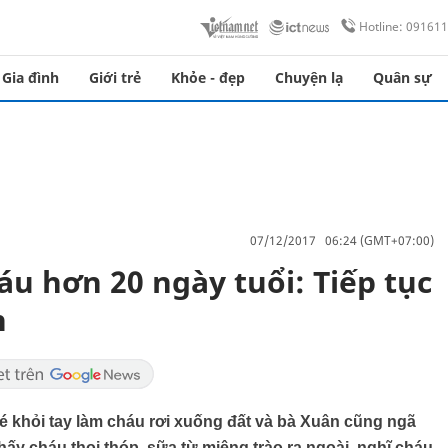
Hotline: 09161
Gia đình
Giới trẻ
Khỏe - đẹp
Chuyện lạ
Quân sự
07/12/2017 06:24 (GMT+07:00)
áu hơn 20 ngày tuổi: Tiếp tục
n
é khỏi tay làm cháu rơi xuống đất và bà Xuân cũng ngã
thấy cháu thoi thóp, sữa từ miệng trào ra ngoài, nghĩ cháu