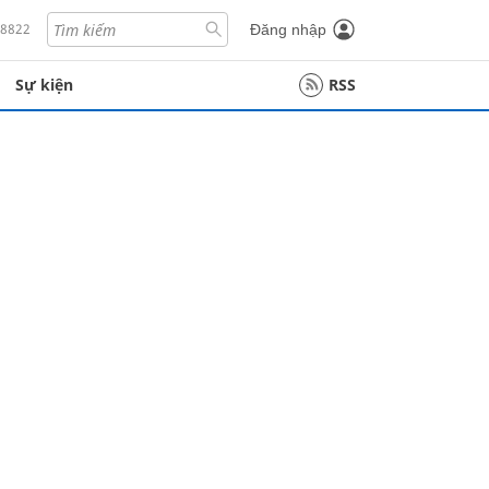
18822
Đăng nhập
Sự kiện
RSS