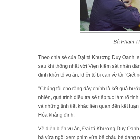
Bà Phạm Thị
Theo chia sẻ của Đại tá Khương Duy Oanh, suố
sau khi thống nhất với Viện kiểm sát nhân d
định khởi tố vụ án, khởi tố bị can về tội “Giế
"Chúng tôi cho rằng đây chính là kết quả bước
nhiên, quá trình điều tra sẽ tiếp tục làm rõ tí
và những tình tiết khác liên quan đến kết lu
Hóa khẳng định.
Về diễn biến vụ án, Đại tá Khương Duy Oanh t
bà vừa ngồi xem phim vừa bế cháu bé đang ng