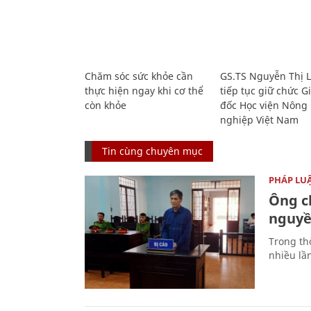
Chăm sóc sức khỏe cần
GS.TS Nguyễn Thị 
thực hiện ngay khi cơ thể
tiếp tục giữ chức 
còn khỏe
đốc Học viện Nông
nghiệp Việt Nam
Tin cùng chuyên mục
PHÁP LU
Ông ch
nguyền
Trong thờ
nhiều lầ