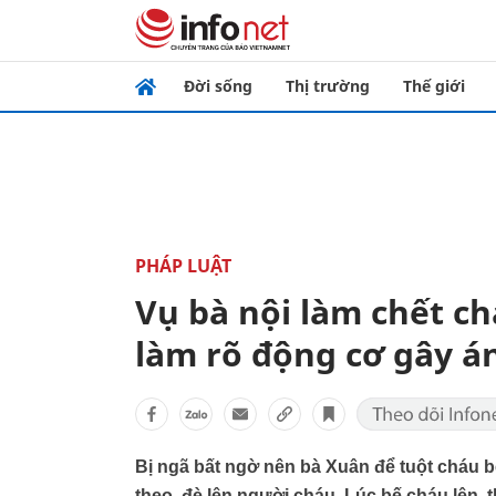
Đời sống
Thị trường
Thế giới
PHÁP LUẬT
Vụ bà nội làm chết ch
làm rõ động cơ gây á
Bị ngã bất ngờ nên bà Xuân để tuột cháu b
theo, đè lên người cháu. Lúc bế cháu lên, 