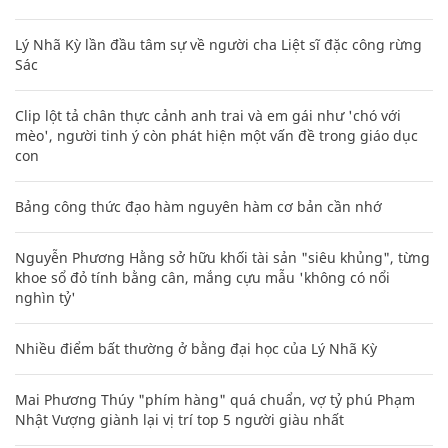
Lý Nhã Kỳ lần đầu tâm sự về người cha Liệt sĩ đặc công rừng
Sác
Clip lột tả chân thực cảnh anh trai và em gái như 'chó với
mèo', người tinh ý còn phát hiện một vấn đề trong giáo dục
con
Bảng công thức đạo hàm nguyên hàm cơ bản cần nhớ
Nguyễn Phương Hằng sở hữu khối tài sản "siêu khủng", từng
khoe sổ đỏ tính bằng cân, mắng cựu mẫu 'không có nổi
nghìn tỷ'
Nhiều điểm bất thường ở bằng đại học của Lý Nhã Kỳ
Mai Phương Thúy "phím hàng" quá chuẩn, vợ tỷ phú Phạm
Nhật Vượng giành lại vị trí top 5 người giàu nhất