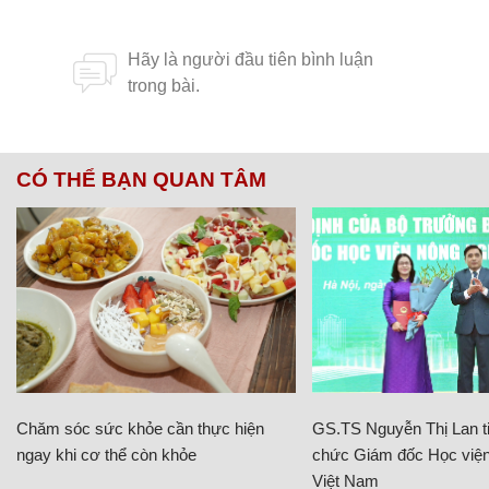
CÓ THỂ BẠN QUAN TÂM
Chăm sóc sức khỏe cần thực hiện
GS.TS Nguyễn Thị Lan ti
ngay khi cơ thể còn khỏe
chức Giám đốc Học viện
Việt Nam