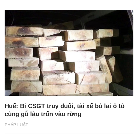
Huế: Bị CSGT truy đuổi, tài xế bỏ lại ô tô
cùng gỗ lậu trốn vào rừng
PHÁP LUẬT