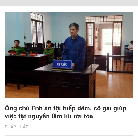
Ông chủ lĩnh án tội hiếp dâm, cô gái giúp
việc tật nguyền lầm lũi rời tòa
PHÁP LUẬT