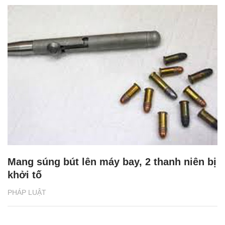
Mang súng bút lên máy bay, 2 thanh niên bị
khởi tố
PHÁP LUẬT