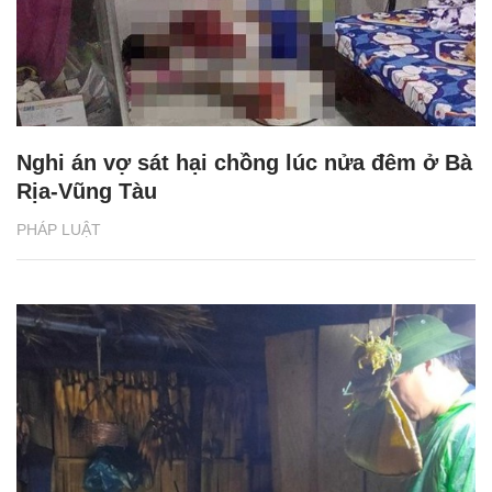
Nghi án vợ sát hại chồng lúc nửa đêm ở Bà
Rịa-Vũng Tàu
PHÁP LUẬT