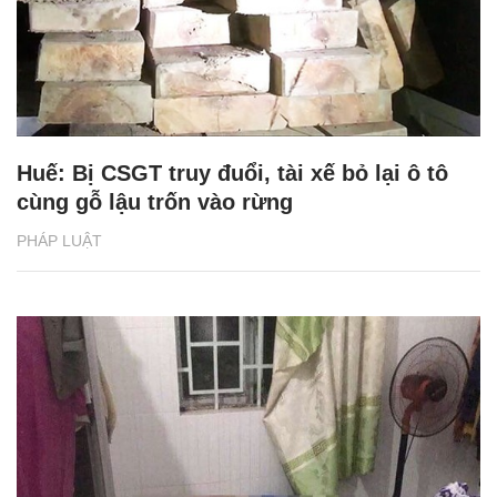
Huế: Bị CSGT truy đuổi, tài xế bỏ lại ô tô
cùng gỗ lậu trốn vào rừng
PHÁP LUẬT