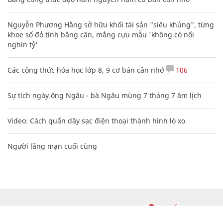
Nguyễn Phương Hằng sở hữu khối tài sản "siêu khủng", từng
khoe sổ đỏ tính bằng cân, mắng cựu mẫu 'không có nổi
nghìn tỷ'
Các công thức hóa học lớp 8, 9 cơ bản cần nhớ
106
Sự tích ngày ông Ngâu - bà Ngâu mùng 7 tháng 7 âm lịch
Video: Cách quấn dây sạc điện thoại thành hình lò xo
Người lãng mạn cuối cùng
CHUYÊN TRANG CỦA BÁO