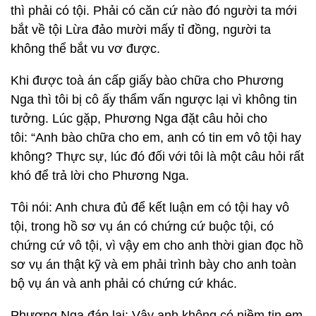
thì phải có tội. Phải có căn cứ nào đó người ta mới
bắt về tội Lừa đảo mười mấy tỉ đồng, người ta
không thể bắt vu vơ được.
Khi được toà án cấp giấy bào chữa cho Phương
Nga thì tôi bị cô ấy thẩm vấn ngược lại vì không tin
tưởng. Lúc gặp, Phương Nga đặt câu hỏi cho
tôi: “Anh bào chữa cho em, anh có tin em vô tội hay
không? Thực sự, lúc đó đối với tôi là một câu hỏi rất
khó để trả lời cho Phương Nga.
Tôi nói: Anh chưa đủ để kết luận em có tội hay vô
tội, trong hồ sơ vụ án có chứng cứ buộc tội, có
chứng cứ vô tội, vì vậy em cho anh thời gian đọc hồ
sơ vụ án thật kỹ và em phải trình bày cho anh toàn
bộ vụ án và anh phải có chứng cứ khác.
Phương Nga đáp lại: Vậy anh không có niềm tin em