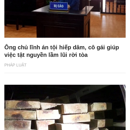
Ông chủ lĩnh án tội hiếp dâm, cô gái giúp
việc tật nguyền lầm lũi rời tòa
PHÁP LUẬT