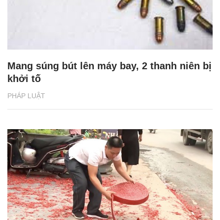
Mang súng bút lên máy bay, 2 thanh niên bị
khởi tố
PHÁP LUẬT