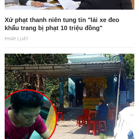
Xử phạt thanh niên tung tin "lái xe đeo
khẩu trang bị phạt 10 triệu đồng"
PHÁP LUẬT