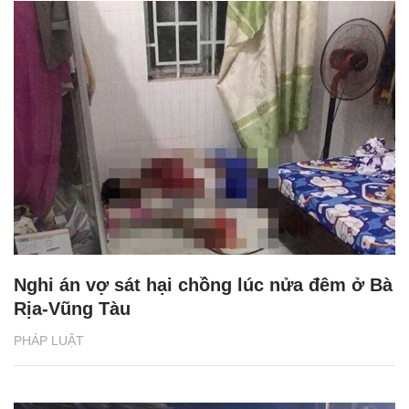
Nghi án vợ sát hại chồng lúc nửa đêm ở Bà
Rịa-Vũng Tàu
PHÁP LUẬT