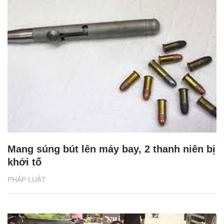
Mang súng bút lên máy bay, 2 thanh niên bị
khởi tố
PHÁP LUẬT