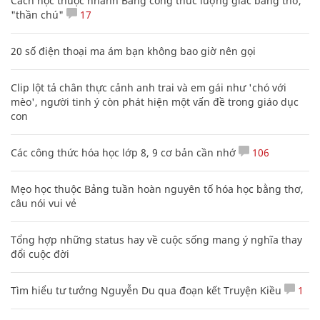
Cách học thuộc nhanh Bảng công thức lượng giác bằng thơ,
"thần chú"
17
20 số điện thoại ma ám bạn không bao giờ nên gọi
Clip lột tả chân thực cảnh anh trai và em gái như 'chó với
mèo', người tinh ý còn phát hiện một vấn đề trong giáo dục
con
Các công thức hóa học lớp 8, 9 cơ bản cần nhớ
106
Mẹo học thuộc Bảng tuần hoàn nguyên tố hóa học bằng thơ,
câu nói vui vẻ
Tổng hợp những status hay về cuộc sống mang ý nghĩa thay
đổi cuộc đời
Tìm hiểu tư tưởng Nguyễn Du qua đoạn kết Truyện Kiều
1