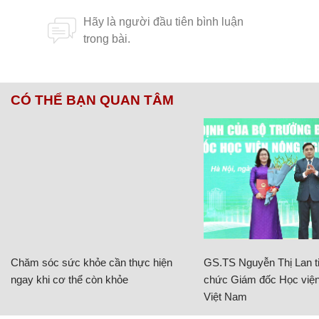
CÓ THỂ BẠN QUAN TÂM
Chăm sóc sức khỏe cần thực hiện
GS.TS Nguyễn Thị Lan ti
ngay khi cơ thể còn khỏe
chức Giám đốc Học viện
Việt Nam