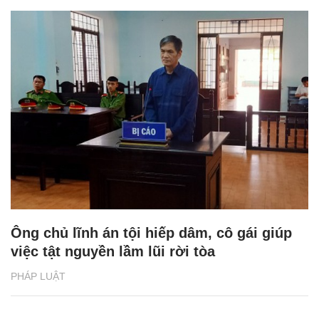
Ông chủ lĩnh án tội hiếp dâm, cô gái giúp
việc tật nguyền lầm lũi rời tòa
PHÁP LUẬT