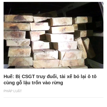
Huế: Bị CSGT truy đuổi, tài xế bỏ lại ô tô
cùng gỗ lậu trốn vào rừng
PHÁP LUẬT