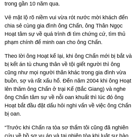
trong gần 10 năm qua.
Vẻ mặt lộ rõ niềm vui vừa rót nước mời khách đến
chia sẻ cùng gia đình ông Chấn, ông Thân Ngọc
Hoạt tâm sự về quá trình đi tìm chứng cứ, tìm thủ
phạm chính để minh oan cho ông Chấn.
Theo lời ông Hoạt kể lại, khi ông Chấn mới bị bắt và
bị kết án tù chung thân về tội giết người thì ông
cũng như mọi người thân khác trong gia đình vừa
buồn, sợ và rất xấu hổ. Đến năm 2004 khi ông Hoạt
lên thăm ông Chấn ở trại Kế (Bắc Giang) và nghe
ông Chấn tâm sự về nỗi oan khuất thì lúc đó ông
Hoạt bắt đầu đặt dấu hỏi nghi vấn về việc ông Chấn
bị oan.
“Trước khi Chấn ra tòa sơ thẩm tôi cũng đã nghiên
cứu về hồ sơ vụ án và tại phiên tòa khi luật sư bào