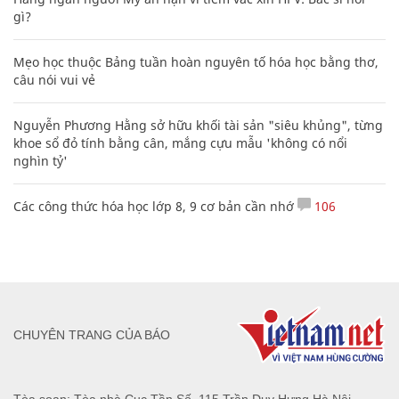
gì?
Mẹo học thuộc Bảng tuần hoàn nguyên tố hóa học bằng thơ,
câu nói vui vẻ
Nguyễn Phương Hằng sở hữu khối tài sản "siêu khủng", từng
khoe sổ đỏ tính bằng cân, mắng cựu mẫu 'không có nổi
nghìn tỷ'
Các công thức hóa học lớp 8, 9 cơ bản cần nhớ
106
CHUYÊN TRANG CỦA BÁO
Tòa soạn: Tòa nhà Cục Tần Số, 115 Trần Duy Hưng Hà Nội