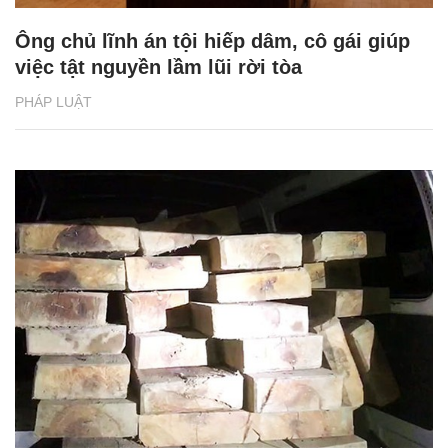
Ông chủ lĩnh án tội hiếp dâm, cô gái giúp
việc tật nguyền lầm lũi rời tòa
PHÁP LUẬT