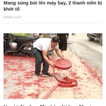
Mang súng bút lên máy bay, 2 thanh niên bị
khởi tố
PHÁP LUẬT