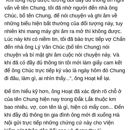
“Khi tổng hợp được tương đối đầy đủ thông tin nghi
vấn về tên Chung, tôi đã nhờ người đến nhà ông
Chúc, bố tên Chung, để nói chuyện và ghi âm về
những biểu hiện bất thường của đối tượng này, tuy
nhiên khi mang máy ghi âm ra mở thì không được.
Lúc này khi có niềm tin, tôi đã bảo trực tiếp vợ Chấn
đến nhà ông Lý Văn Chúc (bố tên Chung) nói
chuyện và bí mật ghi âm cuộc nói chuyện này. Và
khi đã có đầy đủ thông tin tôi mới làm giấy cam kết
để ông Chúc trực tiếp ký vào là ngày hôm đó Chung
đi đâu, làm gì, ai nhìn thấy...”, ông Hoạt kể lại.
Để tìm hiểu kỹ hơn, ông Hoạt đã xác định rõ chỗ ở
của tên Chung hiện nay trong Đắk Lắk thuộc km
bao nhiêu, vợ, con tên là gì, hiện có mấy con... Đến
khi đầy đủ thông tin gia đình ông mới đi xuống Hà
Nội gửi trực tiếp những chứng cứ này cho Viện