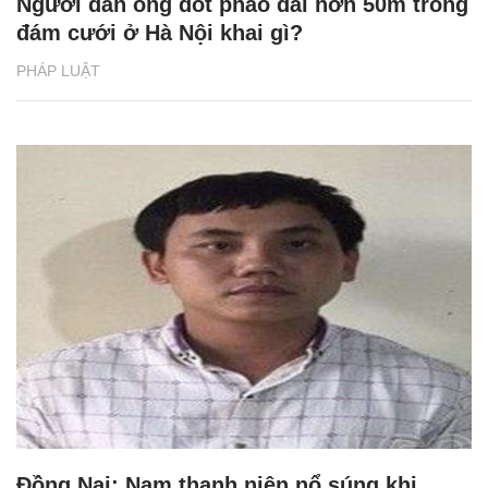
Người đàn ông đốt pháo dài hơn 50m trong
đám cưới ở Hà Nội khai gì?
PHÁP LUẬT
Đồng Nai: Nam thanh niên nổ súng khi