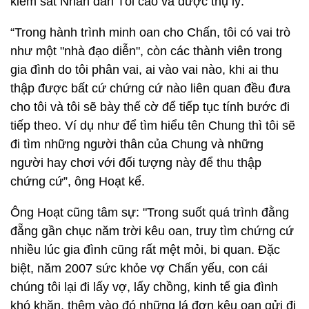
kiểm sát Nhân dân Tối cao và được thụ lý.
“Trong hành trình minh oan cho Chấn, tôi có vai trò
như một "nhà đạo diễn", còn các thành viên trong
gia đình do tôi phân vai, ai vào vai nào, khi ai thu
thập được bất cứ chứng cứ nào liên quan đều đưa
cho tôi và tôi sẽ bày thế cờ để tiếp tục tính bước đi
tiếp theo. Ví dụ như để tìm hiểu tên Chung thì tôi sẽ
đi tìm những người thân của Chung và những
người hay chơi với đối tượng này để thu thập
chứng cứ”, ông Hoạt kể.
Ông Hoạt cũng tâm sự: "Trong suốt quá trình đằng
đẵng gần chục năm trời kêu oan, truy tìm chứng cứ
nhiều lúc gia đình cũng rất mệt mỏi, bi quan. Đặc
biệt, năm 2007 sức khỏe vợ Chấn yếu, con cái
chúng tôi lại đi lấy vợ, lấy chồng, kinh tế gia đình
khó khăn, thêm vào đó những lá đơn kêu oan gửi đi