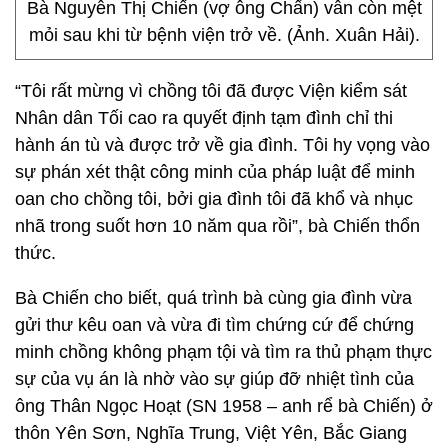
Bà Nguyễn Thị Chiến (vợ ông Chấn) vẫn còn mệt
mỏi sau khi từ bệnh viện trở về. (Ảnh. Xuân Hải).
“Tôi rất mừng vì chồng tôi đã được Viện kiểm sát
Nhân dân Tối cao ra quyết định tạm đình chỉ thi
hành án tù và được trở về gia đình. Tôi hy vọng vào
sự phán xét thật công minh của pháp luật để minh
oan cho chồng tôi, bởi gia đình tôi đã khổ và nhục
nhã trong suốt hơn 10 năm qua rồi”, bà Chiến thổn
thức.
Bà Chiến cho biết, quá trình bà cùng gia đình vừa
gửi thư kêu oan và vừa đi tìm chứng cứ để chứng
minh chồng không phạm tội và tìm ra thủ phạm thực
sự của vụ án là nhờ vào sự giúp đỡ nhiệt tình của
ông Thân Ngọc Hoạt (SN 1958 – anh rể bà Chiến) ở
thôn Yên Sơn, Nghĩa Trung, Việt Yên, Bắc Giang