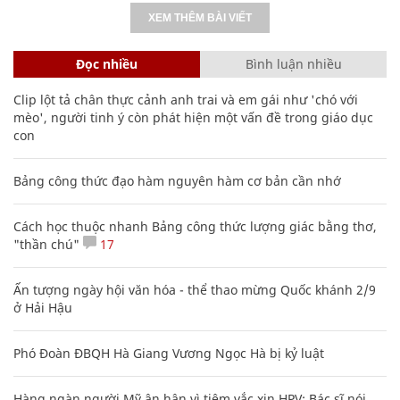
XEM THÊM BÀI VIẾT
Đọc nhiều
Bình luận nhiều
Clip lột tả chân thực cảnh anh trai và em gái như 'chó với
mèo', người tinh ý còn phát hiện một vấn đề trong giáo dục
con
Bảng công thức đạo hàm nguyên hàm cơ bản cần nhớ
Cách học thuộc nhanh Bảng công thức lượng giác bằng thơ,
"thần chú"
17
Ấn tượng ngày hội văn hóa - thể thao mừng Quốc khánh 2/9
ở Hải Hậu
Phó Đoàn ĐBQH Hà Giang Vương Ngọc Hà bị kỷ luật
Hàng ngàn người Mỹ ân hận vì tiêm vắc xin HPV: Bác sĩ nói