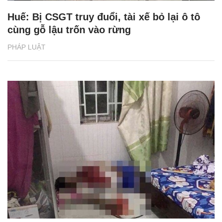
Huế: Bị CSGT truy đuổi, tài xế bỏ lại ô tô
cùng gỗ lậu trốn vào rừng
PHÁP LUẬT