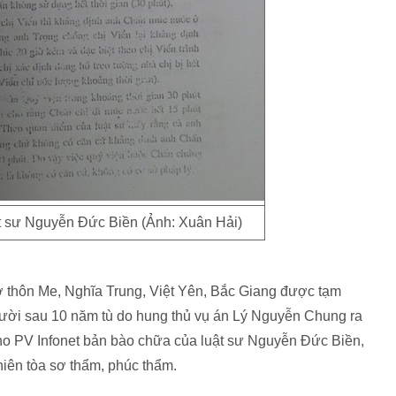
 sư Nguyễn Đức Biền (Ảnh: Xuân Hải)
thôn Me, Nghĩa Trung, Việt Yên, Bắc Giang được tạm
người sau 10 năm tù do hung thủ vụ án Lý Nguyễn Chung ra
ho PV Infonet bản bào chữa của luật sư Nguyễn Đức Biền,
iên tòa sơ thẩm, phúc thẩm.