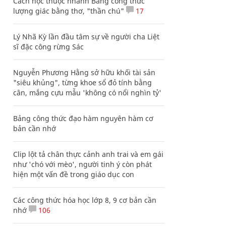
Cách học thuộc nhanh Bảng công thức
lượng giác bằng thơ, "thần chú"
17
Lý Nhã Kỳ lần đầu tâm sự về người cha Liệt
sĩ đặc công rừng Sác
Nguyễn Phương Hằng sở hữu khối tài sản
"siêu khủng", từng khoe sổ đỏ tính bằng
cân, mắng cựu mẫu 'không có nổi nghìn tỷ'
Bảng công thức đạo hàm nguyên hàm cơ
bản cần nhớ
Clip lột tả chân thực cảnh anh trai và em gái
như 'chó với mèo', người tinh ý còn phát
hiện một vấn đề trong giáo dục con
Các công thức hóa học lớp 8, 9 cơ bản cần
nhớ
106