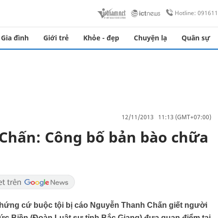
Hotline: 09161
Gia đình
Giới trẻ
Khỏe - đẹp
Chuyện lạ
Quân sự
12/11/2013 11:13 (GMT+07:00)
Chấn: Công bố bản bào chữa
chứng cứ buộc tội bị cáo Nguyễn Thanh Chấn giết người
ức Biền (Đoàn Luật sư tỉnh Bắc Giang) đưa quan điểm tại