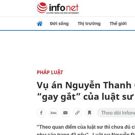
Đời sống
Thị trường
Thế giới
PHÁP LUẬT
Vụ án Nguyễn Thanh 
“gay gắt” của luật sư
"Theo quan điểm của luật sư thì chưa đủ 
như cáo trạng đã nêu" - Luật sư Nguyễn Đ