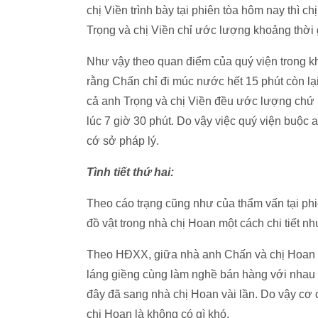
chị Viền trình bày tại phiên tòa hôm nay thì ch
Trọng và chị Viền chỉ ước lượng khoảng thời 
Như vậy theo quan điểm của quý viện trong k
rằng Chấn chỉ đi múc nước hết 15 phút còn lại
cả anh Trọng và chị Viền đều ước lượng chứ
lúc 7 giờ 30 phút. Do vậy việc quý viện buộc
cớ sở pháp lý.
Tình tiết thứ hai:
Theo cáo trạng cũng như của thẩm vấn tại phi
đồ vật trong nhà chị Hoan một cách chi tiết n
Theo HĐXX, giữa nhà anh Chấn và chị Hoan 
láng giềng cùng làm nghề bán hàng với nhau 
đây đã sang nhà chị Hoan vài lần. Do vậy cơ 
chị Hoan là không có gì khó.