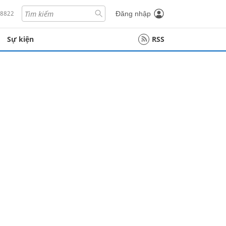
18822
Đăng nhập
Sự kiện
RSS