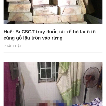
Huế: Bị CSGT truy đuổi, tài xế bỏ lại ô tô
cùng gỗ lậu trốn vào rừng
PHÁP LUẬT