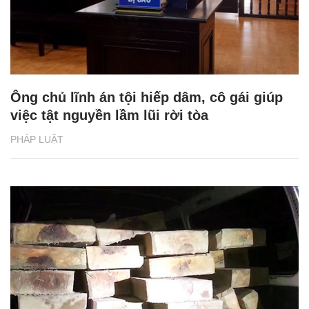
Ông chủ lĩnh án tội hiếp dâm, cô gái giúp
việc tật nguyền lầm lũi rời tòa
PHÁP LUẬT