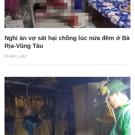
Nghi án vợ sát hại chồng lúc nửa đêm ở Bà
Rịa-Vũng Tàu
PHÁP LUẬT