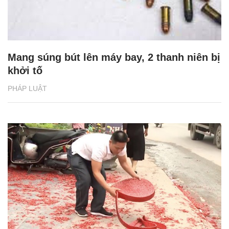
Mang súng bút lên máy bay, 2 thanh niên bị
khởi tố
PHÁP LUẬT