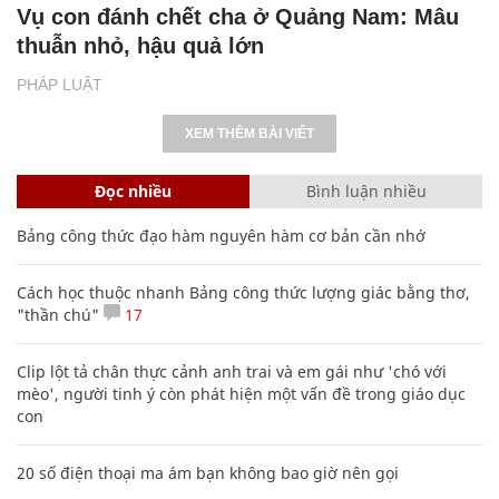
Vụ con đánh chết cha ở Quảng Nam: Mâu
thuẫn nhỏ, hậu quả lớn
PHÁP LUẬT
XEM THÊM BÀI VIẾT
Đọc nhiều
Bình luận nhiều
Bảng công thức đạo hàm nguyên hàm cơ bản cần nhớ
Cách học thuộc nhanh Bảng công thức lượng giác bằng thơ,
"thần chú"
17
Clip lột tả chân thực cảnh anh trai và em gái như 'chó với
mèo', người tinh ý còn phát hiện một vấn đề trong giáo dục
con
20 số điện thoại ma ám bạn không bao giờ nên gọi