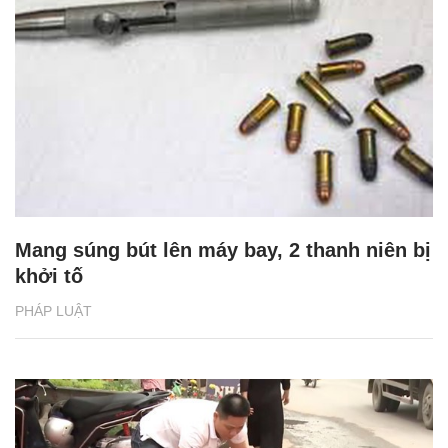
Mang súng bút lên máy bay, 2 thanh niên bị
khởi tố
PHÁP LUẬT