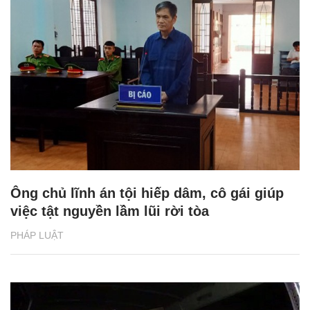
Ông chủ lĩnh án tội hiếp dâm, cô gái giúp
việc tật nguyền lầm lũi rời tòa
PHÁP LUẬT