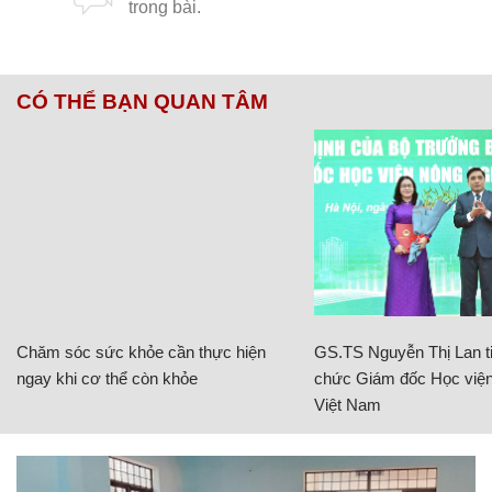
CÓ THỂ BẠN QUAN TÂM
Chăm sóc sức khỏe cần thực hiện
GS.TS Nguyễn Thị Lan ti
ngay khi cơ thể còn khỏe
chức Giám đốc Học viện
Việt Nam