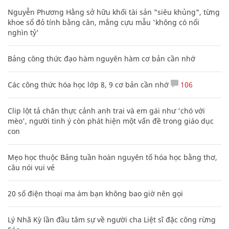
Nguyễn Phương Hằng sở hữu khối tài sản "siêu khủng", từng
khoe sổ đỏ tính bằng cân, mắng cựu mẫu 'không có nổi
nghìn tỷ'
Bảng công thức đạo hàm nguyên hàm cơ bản cần nhớ
Các công thức hóa học lớp 8, 9 cơ bản cần nhớ
106
Clip lột tả chân thực cảnh anh trai và em gái như 'chó với
mèo', người tinh ý còn phát hiện một vấn đề trong giáo dục
con
Mẹo học thuộc Bảng tuần hoàn nguyên tố hóa học bằng thơ,
câu nói vui vẻ
20 số điện thoại ma ám bạn không bao giờ nên gọi
Lý Nhã Kỳ lần đầu tâm sự về người cha Liệt sĩ đặc công rừng