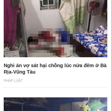
Nghi án vợ sát hại chồng lúc nửa đêm ở Bà
Rịa-Vũng Tàu
PHÁP LUẬT