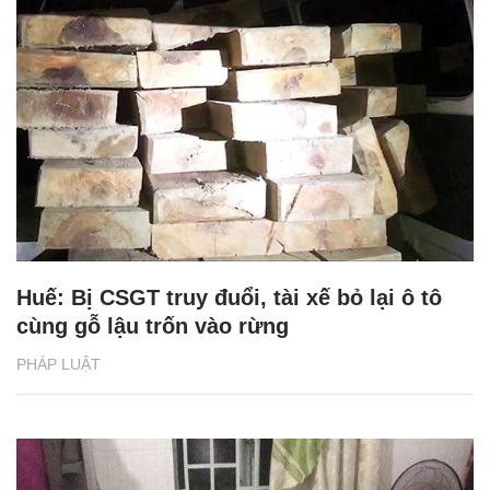
Huế: Bị CSGT truy đuổi, tài xế bỏ lại ô tô
cùng gỗ lậu trốn vào rừng
PHÁP LUẬT