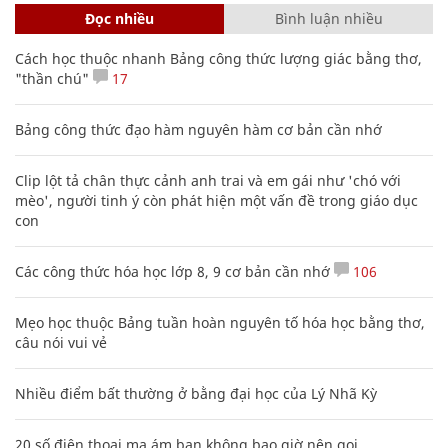
Đọc nhiều
Bình luận nhiều
Cách học thuộc nhanh Bảng công thức lượng giác bằng thơ,
"thần chú"
17
Bảng công thức đạo hàm nguyên hàm cơ bản cần nhớ
Clip lột tả chân thực cảnh anh trai và em gái như 'chó với
mèo', người tinh ý còn phát hiện một vấn đề trong giáo dục
con
Các công thức hóa học lớp 8, 9 cơ bản cần nhớ
106
Mẹo học thuộc Bảng tuần hoàn nguyên tố hóa học bằng thơ,
câu nói vui vẻ
Nhiều điểm bất thường ở bằng đại học của Lý Nhã Kỳ
20 số điện thoại ma ám bạn không bao giờ nên gọi