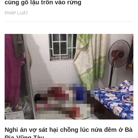
cùng gỗ lậu trốn vào rừng
PHÁP LUẬT
Nghi án vợ sát hại chồng lúc nửa đêm ở Bà
Rịa-Vũng Tàu