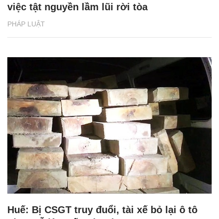
việc tật nguyền lầm lũi rời tòa
PHÁP LUẬT
Huế: Bị CSGT truy đuổi, tài xế bỏ lại ô tô