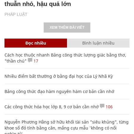
thuẫn nhỏ, hậu quả lớn
PHÁP LUẬT
XEM THÊM BÀI VIẾT
Đọc nhiều
Bình luận nhiều
Cách học thuộc nhanh Bảng công thức lượng giác bằng thơ,
"thần chú"
17
Nhiều điểm bất thường ở bằng đại học của Lý Nhã Kỳ
Bảng công thức đạo hàm nguyên hàm cơ bản cần nhớ
Các công thức hóa học lớp 8, 9 cơ bản cần nhớ
106
Nguyễn Phương Hằng sở hữu khối tài sản "siêu khủng", từng
khoe sổ đỏ tính bằng cân, mắng cựu mẫu 'không có nổi
nghìn tỷ'