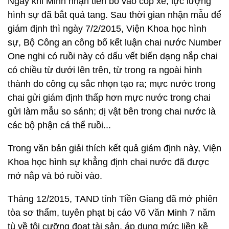
Ngay khi Minh nhận tiền bỏ vào cốp xe, lực lượng
hình sự đã bắt quả tang. Sau thời gian nhận mẫu để
giám định thì ngày 7/2/2015, Viện Khoa học hình
sự, Bộ Công an công bố kết luận chai nước Number
One nghi có ruồi này có dấu vết biến dạng nắp chai
có chiều từ dưới lên trên, từ trong ra ngoài hình
thành do công cụ sắc nhọn tạo ra; mực nước trong
chai gửi giám định thấp hơn mực nước trong chai
gửi làm mẫu so sánh; dị vật bên trong chai nước là
các bộ phận cá thể ruồi...
Trong văn bản giải thích kết quả giám định này, Viện
Khoa học hình sự khẳng định chai nước đã được
mở nắp và bỏ ruồi vào.
Tháng 12/2015, TAND tỉnh Tiền Giang đã mở phiên
tòa sơ thẩm, tuyên phạt bị cáo Võ Văn Minh 7 năm
tù về tội cưỡng đoạt tài sản, áp dụng mức liền kề