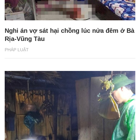
Nghi án vợ sát hại chồng lúc nửa đêm ở Bà
Rịa-Vũng Tàu
PHÁP LUẬT