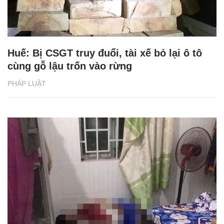
Huế: Bị CSGT truy đuổi, tài xế bỏ lại ô tô
cùng gỗ lậu trốn vào rừng
PHÁP LUẬT