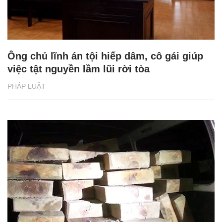
Ông chủ lĩnh án tội hiếp dâm, cô gái giúp
việc tật nguyền lầm lũi rời tòa
PHÁP LUẬT