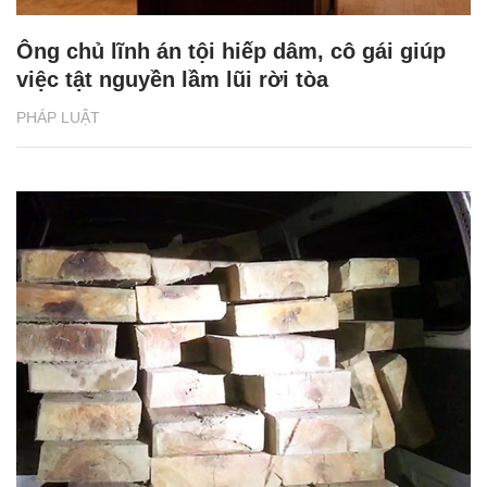
Ông chủ lĩnh án tội hiếp dâm, cô gái giúp
việc tật nguyền lầm lũi rời tòa
PHÁP LUẬT