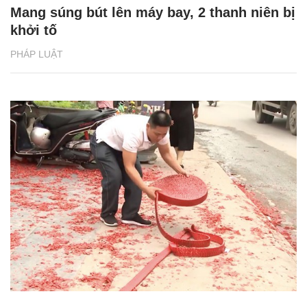
Mang súng bút lên máy bay, 2 thanh niên bị
khởi tố
PHÁP LUẬT