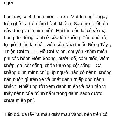
ngơi.
Lúc này, có 4 thanh niên lên xe. Một tên ngồi ngay
trên ghế trà trộn làm hành khách. Sau mới biết tên
này đóng vai “chim mồi”. Hai tên còn lại có vẻ mặt
hung dữ đứng canh ở cửa lên xuống. Tên chủ trò,
tự giới thiệu là nhân viên của Nhà thuốc Đông Tây y
Thiện Chí tại TP. Hồ Chí Minh, chuyên khám miễn
phí các bệnh viêm xoang, bướu cổ, câm điếc, viêm
khớp, gai cột sống, chấn thương cột sống... Gã
khẳng định mình chỉ giúp người nào có bệnh, không
bán buôn gì trên xe và phát danh thiếp cho hành
khách. Nhiều người xem danh thiếp và bàn tán vì
thấy bệnh của mình nằm trong danh sách được
chữa miễn phí.
Tiếp đó, gã lấy ra mẩu giấy màu vàng, bên trên có