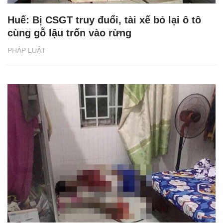
Huế: Bị CSGT truy đuổi, tài xế bỏ lại ô tô
cùng gỗ lậu trốn vào rừng
PHÁP LUẬT